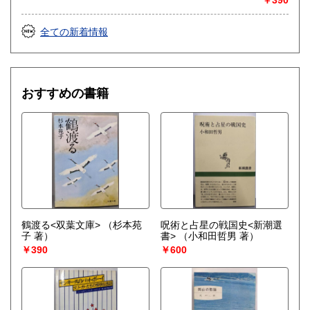
全ての新着情報
おすすめの書籍
鶴渡る<双葉文庫>
（杉本苑
呪術と占星の戦国史<新潮選
子 著）
書>
（小和田哲男 著）
￥390
￥600