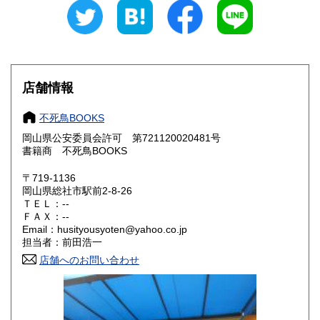
300円
300円
石川県
福井県
300円
300円
山梨県
長野県
300円
300円
店舗情報
岐阜県
静岡県
300円
300円
不死鳥BOOKS
愛知県
三重県
300円
300円
岡山県公安委員会許可 第721120020481号
書籍商 不死鳥BOOKS
滋賀県
京都府
300円
300円
〒719-1136
大阪府
兵庫県
300円
300円
岡山県総社市駅前2-8-26
ＴＥＬ：--
奈良県
和歌山県
ＦＡＸ：--
300円
300円
Email：husityousyoten@yahoo.co.jp
担当者：前田浩一
鳥取県
島根県
300円
300円
店舗へのお問い合わせ
岡山県
広島県
300円
300円
山口県
徳島県
300円
300円