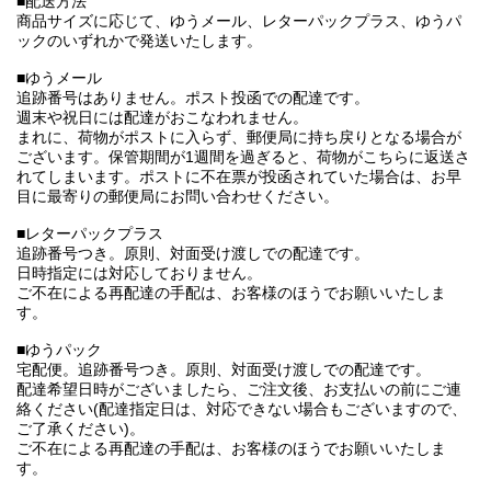
■配送方法
商品サイズに応じて、ゆうメール、レターパックプラス、ゆうパ
ックのいずれかで発送いたします。
■ゆうメール
追跡番号はありません。ポスト投函での配達です。
週末や祝日には配達がおこなわれません。
まれに、荷物がポストに入らず、郵便局に持ち戻りとなる場合が
ございます。保管期間が1週間を過ぎると、荷物がこちらに返送さ
れてしまいます。ポストに不在票が投函されていた場合は、お早
目に最寄りの郵便局にお問い合わせください。
■レターパックプラス
追跡番号つき。原則、対面受け渡しでの配達です。
日時指定には対応しておりません。
ご不在による再配達の手配は、お客様のほうでお願いいたしま
す。
■ゆうパック
宅配便。追跡番号つき。原則、対面受け渡しでの配達です。
配達希望日時がございましたら、ご注文後、お支払いの前にご連
絡ください(配達指定日は、対応できない場合もございますので、
ご了承ください)。
ご不在による再配達の手配は、お客様のほうでお願いいたしま
す。