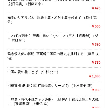
(朝日選書) （新藤宗幸）
取り扱い分野
￥470
哲学宗教、歴史、社会科学、自然科学、美術工芸、趣味、外
国書、サブカルチャー、古書一般（その他）
知覚のリアリズム : 現象主義・相対主義を超えて （種村 完
オールジャンル
司）
￥500
ことばの意味 2: 辞書に書いてないこと (平凡社選書66) （柴
田 武ほか1）
￥390
魏志倭人伝の解明: 西尾幹二国民の歴史を批判する （藤田 友
治）
￥770
中国の愛の花ことば （中村 公一）
￥1,080
羽根直樹 (囲碁文庫 打碁鑑賞シリーズ 9) （羽根直樹 著）
￥930
〈歴史・時代小説ファン必携〉【絵解き】雑兵足軽たちの戦
い （東郷隆 著 ; 上田信 絵）
￥390