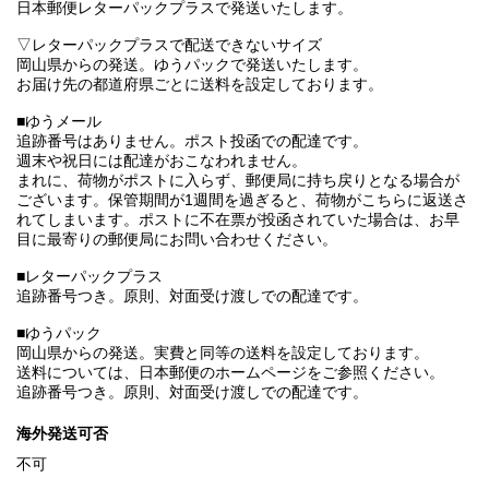
日本郵便レターパックプラスで発送いたします。
▽レターパックプラスで配送できないサイズ
岡山県からの発送。ゆうパックで発送いたします。
お届け先の都道府県ごとに送料を設定しております。
■ゆうメール
追跡番号はありません。ポスト投函での配達です。
週末や祝日には配達がおこなわれません。
まれに、荷物がポストに入らず、郵便局に持ち戻りとなる場合が
ございます。保管期間が1週間を過ぎると、荷物がこちらに返送さ
れてしまいます。ポストに不在票が投函されていた場合は、お早
目に最寄りの郵便局にお問い合わせください。
■レターパックプラス
追跡番号つき。原則、対面受け渡しでの配達です。
■ゆうパック
岡山県からの発送。実費と同等の送料を設定しております。
送料については、日本郵便のホームページをご参照ください。
追跡番号つき。原則、対面受け渡しでの配達です。
海外発送可否
不可