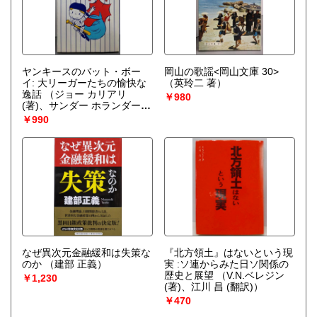
ヤンキースのバット・ボー
岡山の歌謡<岡山文庫 30>
イ: 大リーガーたちの愉快な
（英玲二 著）
逸話
（ジョー カリアリ
￥980
(著)、サンダー ホランダー
(著)、内村祐之 (訳)）
￥990
なぜ異次元金融緩和は失策な
『北方領土』はないという現
のか
（建部 正義）
実 :ソ連からみた日ソ関係の
歴史と展望
（V.N.ベレジン
￥1,230
(著)、江川 昌 (翻訳)）
￥470