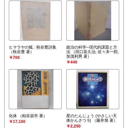
ヒマラヤの狐 : 秋谷豊詩集
政治の科学─現代的課題と方
（秋谷豊 著）
法
（田口富久治, 佐々木一郎,
加茂利男 著）
￥700
￥440
化体
（粕谷栄市 著）
星のたんじょう (やさしい天
体かんさつ 5)
（藤井旭 著）
￥17,100
￥2,250