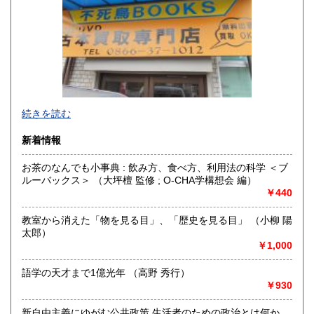
香川県
愛媛県
300円
300円
高知県
福岡県
300円
300円
佐賀県
長崎県
300円
300円
不死鳥BOOKSでは、書籍だけでなくCD、DVD、レコード、
熊本県
大分県
300円
300円
続きを読む
ゲーム、おもちゃ、骨董品まであらゆるものの買い取りがで
きます。店主が、日本全国買取にお伺いいたします。お気軽
宮崎県
鹿児島県
新着情報
300円
300円
にお問い合わせください。出張費は、無料です。
お茶のなんでも小事典 : 飲み方、食べ方、利用法の科学 ＜ブ
沖縄県
300円
沿線名：伯備線・桃太郎線(吉備線)
ルーバックス＞ （大坪檀 監修 ; O-CHA学構想会 編）
最寄駅：総社駅
￥440
営業時間：9時から17時
定休日：年中無休
教室から消えた「物を見る目」、「歴史を見る目」 （小柳 陽
太郎）
書籍の買取について
￥1,000
不死鳥BOOKSでは、書籍だけでなくCD、DVD、レコード、
ゲーム、おもちゃ、骨董品まであらゆるものの買い取りがで
語学の天才まで1億光年 （高野 秀行）
きます。店主が、日本全国買取にお伺いいたします。お気軽
￥930
にお問い合わせください。出張費は、無料です。
新自由主義にゆがむ公共政策 生活者のための政治とは何か