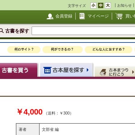
お知らせ
文字サイズ
会員登録
マイページ
買い
古書を探す
￥4,000
（送料：￥300）
著者
文部省 編