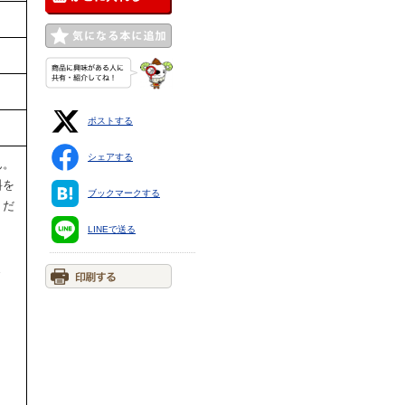
ポストする
シェアする
ん。
料を
ブックマークする
くだ
LINEで送る
ま