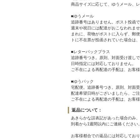
商品サイズに応じて、ゆうメール、レ
■ゆうメール
追跡番号はありません。ポスト投函で
週末や祝日には配達がおこなわれませ
まれに、荷物がポストに入らず、郵便
トに不在票が投函されていた場合は、
■レターパックプラス
追跡番号つき。原則、対面受け渡しで
日時指定には対応しておりません。
ご不在による再配達の手配は、お客様
■ゆうパック
宅配便。追跡番号つき。原則、対面受
配達希望日時がございましたら、ご注
ご不在による再配達の手配は、お客様
返品について：
あきらかな誤表記があった場合のみ、
到着から1週間以内にご連絡ください
お客様都合での返品には対応しており