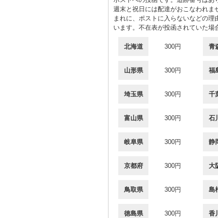
週末と祝日には配達がおこなわれま
まれに、ポストに入らないなどの理
います。不在表が投函されていた場
北海道
300円
青
山形県
300円
福
埼玉県
300円
千
富山県
300円
石
岐阜県
300円
静
京都府
300円
大
鳥取県
300円
島
徳島県
300円
香