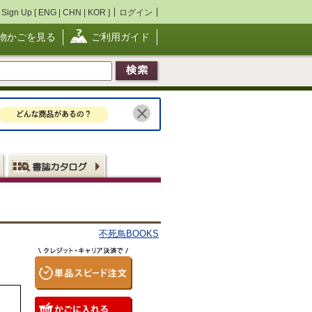
Sign Up [
ENG
|
CHN
|
KOR
]
ログイン
物かごを見る
ご利用ガイド
不死鳥BOOKS