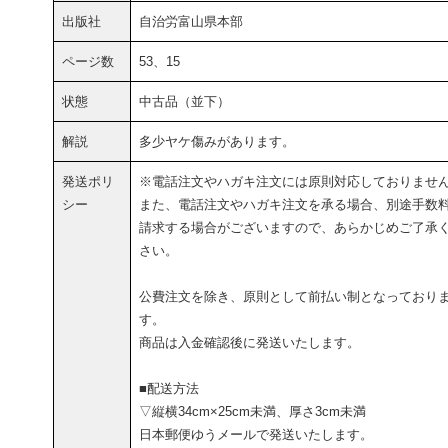
出版社
自治労富山県本部
ページ数
53、15
状態
中古品（並下）
解説
多少ヤケ傷みがあります。
発送ポリ
※電話注文やハガキ注文には原則対応しておりませ
シー
また、電話注文やハガキ注文を承る場合、別途手数
請求する場合がございますので、あらかじめご了承
さい。
公費注文を除き、原則として前払い制となっており
す。
商品は入金確認後に発送いたします。
■配送方法
▽縦横34cm×25cm未満、厚さ3cm未満
日本郵便ゆうメールで発送いたします。