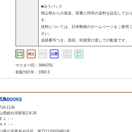
■ゆうパック
岡山県からの発送。実費と同等の送料を設定してお
す。
送料については、日本郵便のホームページをご参照
さい。
追跡番号つき。原則、対面受け渡しでの配達です。
マスターID：3984755
初版刊行年：1993.5
死鳥BOOKS
19-1136
山県総社市駅前2-8-26
ＥＬ：--
ＡＸ：--
山県公安委員会許可 第721120020481号