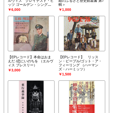
ルヴィス グレイテスト・ヒ
組のふるさと歴史館叢書 第7
ッツ ゴールデン・シングル
輯＞
ス EP6枚セット
（エルヴィ
￥6,000
￥1,000
ス・プレスリー）
【EPレコード】本命はおま
【EPレコード】 リッス
えだ /恋にいのちを
（エルヴ
ン・ピープル/ゴット・ア・
ィス プレスリー）
フィーリング
（ハーマン
ズ・ハーミッツ）
￥3,000
￥1,500