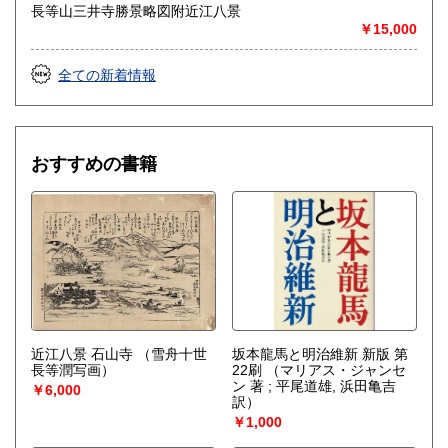
長等山三井寺勝景略図附近江八景
￥15,000
全ての新着情報
おすすめの書籍
近江八景 石山寺
（雪舟十世
坂本龍馬と明治維新 新版 第
長等潤写画）
22刷
（マリアス・ジャンセ
ン 著 ; 平尾道雄, 浜田亀吉
￥6,000
訳）
￥1,000