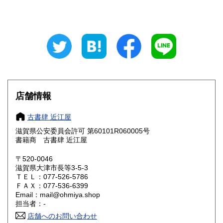
山梨県
長野県
600円
600円
岐阜県
静岡県
600円
600円
愛知県
三重県
600円
600円
滋賀県
京都府
600円
600円
大阪府
兵庫県
600円
600円
店舗情報
奈良県
和歌山県
600円
600円
古書肆 近江屋
滋賀県公安委員会許可 第60101R060005号
鳥取県
島根県
600円
600円
書籍商 古書肆 近江屋
岡山県
広島県
600円
600円
〒520-0046
滋賀県大津市長等3-5-3
ＴＥＬ：077-526-5786
山口県
徳島県
600円
600円
ＦＡＸ：077-536-6399
Email：mail@ohmiya.shop
香川県
愛媛県
600円
600円
担当者：-
店舗へのお問い合わせ
高知県
福岡県
600円
600円