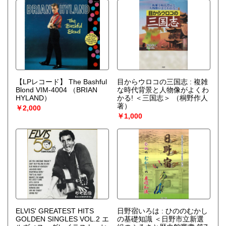
【LPレコード】 The Bashful
目からウロコの三国志 : 複雑
Blond VIM-4004
（BRIAN
な時代背景と人物像がよくわ
HYLAND）
かる! ＜三国志＞
（桐野作人
著）
￥2,000
￥1,000
ELVIS' GREATEST HITS
日野宿いろは : ひののむかし
GOLDEN SINGLES VOL.2 エ
の基礎知識 ＜日野市立新選