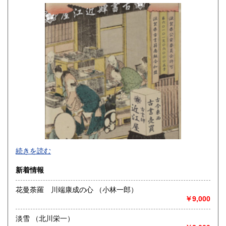
佐賀県
長崎県
600円
600円
熊本県
大分県
600円
600円
宮崎県
鹿児島県
600円
600円
沖縄県
600円
古書肆 近江屋の仕事は必要とされていた「本」を必要とされ
続きを読む
る方へ橋渡しすることです。お客様に喜んで戴けることが何
よりです。
新着情報
私が本を買おうとするときにはまず外観を確かめパラパラと
ページをめくり奥付を確認します。通販では手に取って確か
花曼荼羅 川端康成の心 （小林一郎）
めて戴くことはできませんができるだけ画像でご確認戴ける
￥9,000
ようにしております。
価格も本の状態希少性などを十分に精査しご納得戴けるよう
に努めております。古書肆 近江屋の本が皆様のお役に立てま
淡雪 （北川栄一）