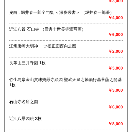
す様祈念致しております。
￥3,000
沿線名：京阪石山坂本線
曳白 : 堀井春一郎全句集 ＜深夜叢書＞ （堀井春一郎著）
最寄駅：三井寺
￥4,000
営業時間：11:30～15:30
定休日：月曜、火曜
近江八景 石山寺 （雪舟十世長等潤写画）
￥6,000
書籍の買取について
江州唐崎大明神 一ツ松正面西向之図
お気軽にお問い合わせください。
￥2,000
取り扱い分野
長等山三井寺図 1枚
￥3,000
歴史、美術工芸、古典籍、近代文献、趣味、サブカルチャ
ー、古書一般（その他）
竹生島巖金山實珠寶嚴寺絵図 聖武天皇之勅願行基菩薩之開基
1枚
￥3,000
石山寺名所之図
￥6,000
近江八景図絵 2枚
￥8,000