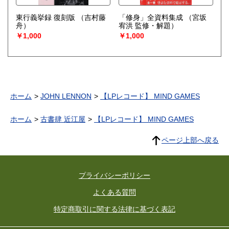
東行義挙録 復刻版
（吉村藤
「修身」全資料集成
（宮坂
舟）
宥洪 監修・解題）
￥1,000
￥1,000
ホーム
JOHN LENNON
【LPレコード】 MIND GAMES
ホーム
古書肆 近江屋
【LPレコード】 MIND GAMES
ページ上部へ戻る
プライバシーポリシー
よくある質問
特定商取引に関する法律に基づく表記