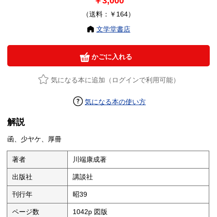
￥3,000
（送料：￥164）
文学堂書店
かごに入れる
気になる本に追加（ログインで利用可能）
気になる本の使い方
解説
函、少ヤケ、厚冊
著者
川端康成著
出版社
講談社
刊行年
昭39
ページ数
1042p 図版