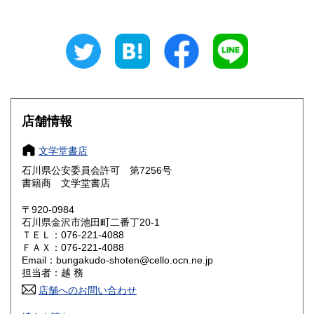
岐阜県
静岡県
164円
164円
愛知県
三重県
164円
164円
滋賀県
京都府
164円
164円
大阪府
兵庫県
164円
164円
店舗情報
奈良県
和歌山県
164円
164円
文学堂書店
石川県公安委員会許可 第7256号
鳥取県
島根県
164円
164円
書籍商 文学堂書店
岡山県
広島県
164円
164円
〒920-0984
石川県金沢市池田町二番丁20-1
ＴＥＬ：076-221-4088
山口県
徳島県
164円
164円
ＦＡＸ：076-221-4088
Email：bungakudo-shoten@cello.ocn.ne.jp
香川県
愛媛県
164円
164円
担当者：越 務
店舗へのお問い合わせ
高知県
福岡県
164円
164円
送料(国内)は、最大(上限) 380円です。(複数冊の注文の場合