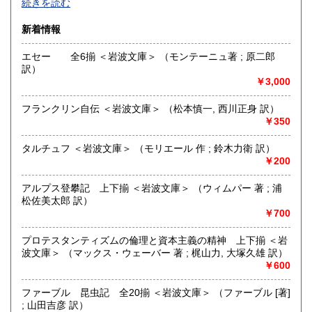
続きを読む
を含む)
佐賀県
長崎県
164円
164円
新着情報
沿線名：-
熊本県
大分県
164円
164円
最寄駅：-
エセー 全6揃 ＜岩波文庫＞ （モンテーニュ著 ; 原二郎
営業時間：午前11時-午後7時
訳）
宮崎県
鹿児島県
定休日：水曜日
164円
164円
￥3,000
書籍の買取について
沖縄県
164円
フランクリン自伝 ＜岩波文庫＞ （松本慎一, 西川正身 訳）
￥350
-
タルチュフ ＜岩波文庫＞ （モリエール 作 ; 鈴木力衛 訳）
取り扱い分野
￥200
古書一般（その他）
アルプス登攀記 上下揃 ＜岩波文庫＞ （ウィムパー 著 ; 浦
松佐美太郎 訳）
￥700
プロテスタンティズムの倫理と資本主義の精神 上下揃 ＜岩
波文庫＞ （マックス・ウェーバー 著 ; 梶山力, 大塚久雄 訳）
￥600
ファーブル 昆虫記 全20揃 ＜岩波文庫＞ （ファーブル [著]
; 山田吉彦 訳）