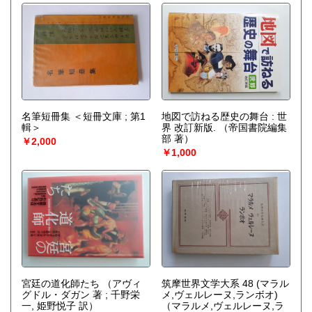
名筆短冊集 ＜短冊文庫 ; 第1
地図で訪ねる歴史の舞台 : 世
輯＞
界 改訂新版.
（帝国書院編集
部 著）
￥2,000
￥1,000
宮廷の道化師たち
（アヴィ
筑摩世界文学大系 48 (マラル
グドル・ダガン 著 ; 千野栄
メ,ヴェルレーヌ,ランボオ)
一, 姫野悦子 訳）
（マラルメ,ヴェルレーヌ,ラ