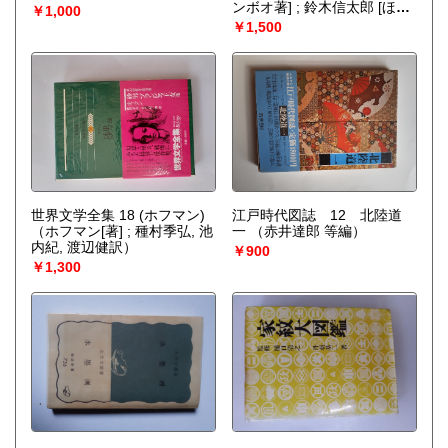
ンボオ著] ; 鈴木信太郎 [ほか]
￥1,000
訳）
￥1,500
世界文学全集 18 (ホフマン)
江戸時代図誌 12 北陸道
（ホフマン[著] ; 種村季弘, 池
一
（赤井達郎 等編）
内紀, 渡辺健訳）
￥900
￥1,300