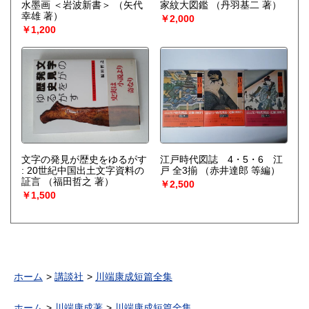
水墨画 ＜岩波新書＞
（矢代
家紋大図鑑
（丹羽基二 著）
幸雄 著）
￥2,000
￥1,200
文字の発見が歴史をゆるがす
江戸時代図誌 4・5・6 江
: 20世紀中国出土文字資料の
戸 全3揃
（赤井達郎 等編）
証言
（福田哲之 著）
￥2,500
￥1,500
ホーム
講談社
川端康成短篇全集
ホーム
川端康成著
川端康成短篇全集