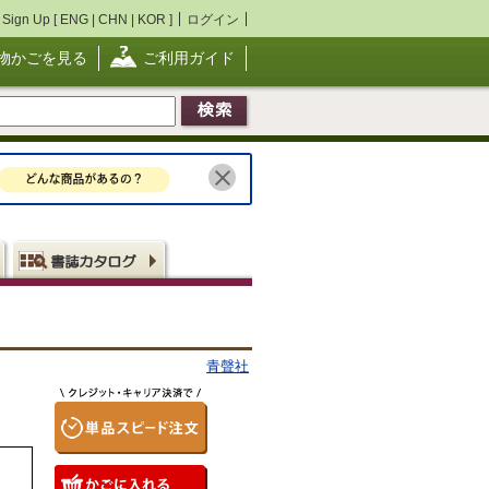
Sign Up [
ENG
|
CHN
|
KOR
]
ログイン
物かごを見る
ご利用ガイド
青聲社