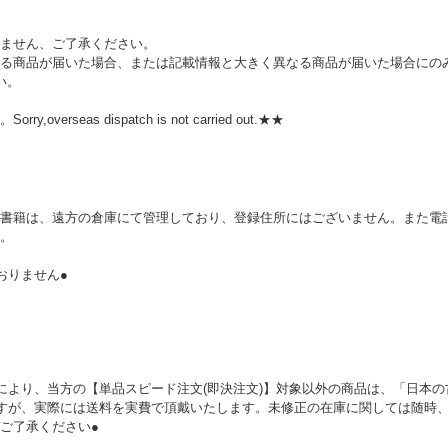
ません、ご了承ください。
る商品が届いた場合、または記載情報と大きく異なる商品が届いた場合にの
い。
rseas dispatch is not carried out.★★
。
書籍は、遠方の倉庫にて管理しており、登録住所にはございません。また電話
。
おりません●
により、当方の【単品スピード注文(即決注文)】対象以外の商品は、「日本
ますが、実際には送料を実費で頂戴いたします。未修正の在庫に関しては随時
ご了承ください●