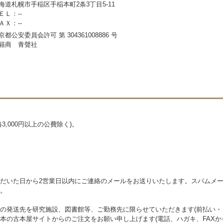
海道札幌市手稲区手稲本町2条3丁目5-11
ＥＬ：--
ＡＸ：--
京都公安委員会許可 第 304361008886 号
籍商 青聲社
,000円以上の公費除く)。
だいた日から2営業日以内にご連絡のメールをお送りいたします。スパムメ
。
の発送先を研究施設、図書館等、ご勤務先に限らせていただきます(前払い・ク
本の古本屋サイトからのご注文をお願い申し上げます(電話、ハガキ、FAXか