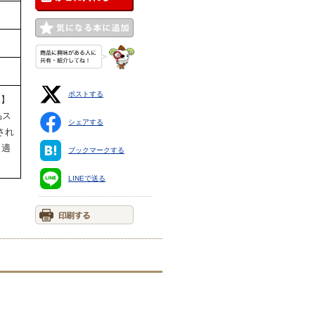
ポストする
祝休】
品ス
シェアする
され
。適
ブックマークする
LINEで送る