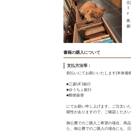
北
Ｔ
Ｆ
東
書
書籍の購入について
支払方法等：
前払いにてお願いいたします(本体価格3
■三菱UFJ銀行
■ゆうちょ銀行
■郵便振替
にてお願い申し上げます。ご注文いた
能性がありますので、ご確認ください
御公費でのご購入ご希望の場合、商品
た、御公費でのご購入の場合にも、日