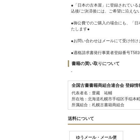
●「日本の古本屋」に登録されている
込後/ご決済後には、ご希望に沿えな
●御公費でのご購入の場合にも、「日
たします●
●お問い合わせはメールにて受け付け
●適格請求書発行事業者登録番号T581081
書籍の買い取りについて
-
全国古書書籍商組合連合会 登録情
代表者名：豊藏 祐輔
所在地：北海道札幌市手稲区手稲本町2-3
所属組合：札幌古書籍商組合
送料について
ゆうメール・メール便