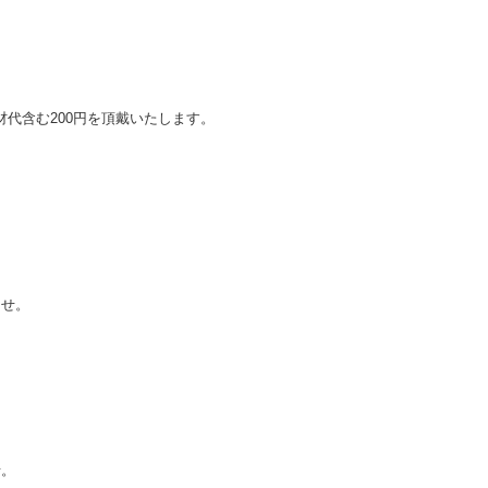
代含む200円を頂戴いたします。
ませ。
せ。