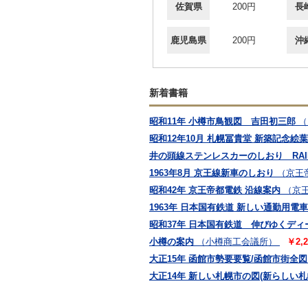
佐賀県
200円
長
鹿児島県
200円
沖
新着書籍
昭和11年 小樽市鳥観図 吉田初三郎
（
昭和12年10月 札幌冨貴堂 新築記念絵葉
井の頭線ステンレスカーのしおり RAILFA
1963年8月 京王線新車のしおり
（京王
昭和42年 京王帝都電鉄 沿線案内
（京
1963年 日本国有鉄道 新しい通勤用電車
昭和37年 日本国有鉄道 伸びゆくデ
小樽の案内
（小樽商工会議所）
￥2,
大正15年 函館市勢要要覧/函館市街全図
大正14年 新しい札幌市の図(新らしい札