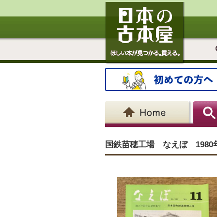
国鉄苗穂工場 なえぼ 1980年