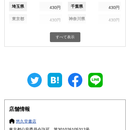
埼玉県
千葉県
430円
430円
東京都
神奈川県
430円
430円
新潟県
富山県
430円
430円
すべて表示
石川県
福井県
430円
430円
山梨県
長野県
430円
430円
岐阜県
静岡県
430円
430円
愛知県
三重県
430円
430円
滋賀県
京都府
430円
430円
大阪府
兵庫県
430円
430円
店舗情報
奈良県
和歌山県
430円
430円
悠久堂書店
東京都公安委員会許可 第301026105312号