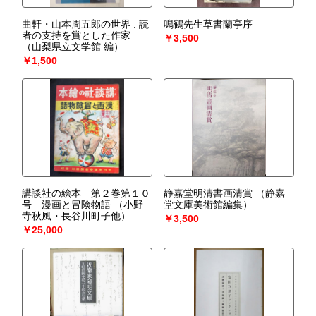
曲軒・山本周五郎の世界 : 読
鳴鶴先生草書蘭亭序
者の支持を賞とした作家
￥3,500
（山梨県立文学館 編）
￥1,500
講談社の絵本 第２巻第１０
静嘉堂明清書画清賞
（静嘉
号 漫画と冒険物語
（小野
堂文庫美術館編集）
寺秋風・長谷川町子他）
￥3,500
￥25,000