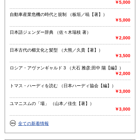
￥5,000
沿線名：都営新宿線・三田線 東京メトロ半蔵門線 JR総武線
最寄駅：神保町駅A7出口徒歩3分 御茶ノ水駅徒歩9分
自動車産業危機の時代と規制 （板垣／暁【著】）
営業時間：平日・祭日共に 11時から18時まで
￥5,000
定休日：日曜定休・年末年始 (休業日:12月28日から1月4日)
日本語ジェンダー辞典 （佐々木瑞枝 著）
書籍の買取について
￥2,000
古書籍の買い取りをしておりますので
日本古代の櫛文化と髪型 （大熊／久貴【著】）
まずは電話かメール、ホームページのフォーマットからご連
￥3,500
絡ください。
ロシア・アヴァンギャルド 3 （大石 雅彦;田中 陽【編】）
取り扱い分野
￥2,000
自然科学、美術工芸、趣味、サブカルチャー、古書一般（そ
トマス・ハーディを読む （日本ハーディ協会【編】）
の他）
￥3,000
山岳・料理・中国美術・書道・美術展カタログ
ユマニスムの「場」 （山本／佳生【著】）
￥3,000
全ての新着情報