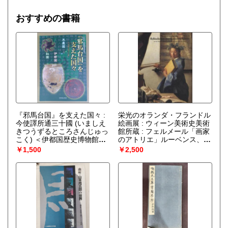
おすすめの書籍
『邪馬台国』を支えた国々 :
栄光のオランダ・フランドル
今使譯所通三十國 (いましえ
絵画展 : ウィーン美術史美術
きつうずるところさんじゅっ
館所蔵 : フェルメール「画家
こく) ＜伊都国歴史博物館秋
のアトリエ」ルーベンス、レ
季特別展＞
（糸島市立伊都
ンブラント、ファン・ダイ
￥1,500
￥2,500
国歴史博物館編）
ク…
（神戸市立博物館, 読売
新聞大阪本社編）