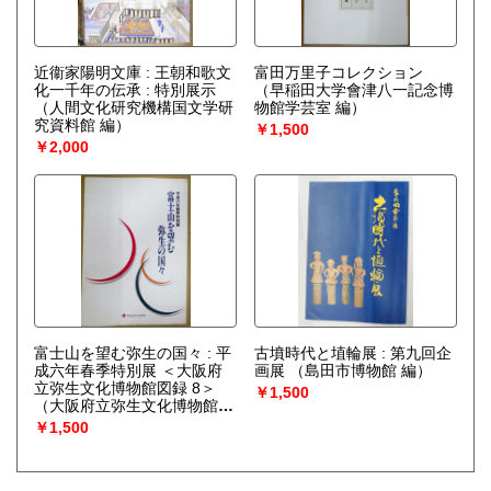
近衞家陽明文庫 : 王朝和歌文
富田万里子コレクション
化一千年の伝承 : 特別展示
（早稲田大学會津八一記念博
（人間文化研究機構国文学研
物館学芸室 編）
究資料館 編）
￥1,500
￥2,000
富士山を望む弥生の国々 : 平
古墳時代と埴輪展 : 第九回企
成六年春季特別展 ＜大阪府
画展
（島田市博物館 編）
立弥生文化博物館図録 8＞
￥1,500
（大阪府立弥生文化博物館
編）
￥1,500