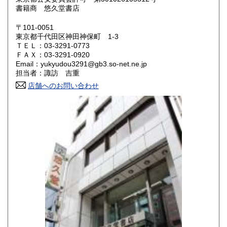
鳥取県
島根県
430円
430円
書籍商 悠久堂書店
岡山県
広島県
430円
430円
〒101-0051
東京都千代田区神田神保町 1-3
ＴＥＬ：03-3291-0773
山口県
徳島県
430円
430円
ＦＡＸ：03-3291-0920
Email：yukyudou3291@gb3.so-net.ne.jp
香川県
愛媛県
430円
430円
担当者：諏訪 吉重
店舗へのお問い合わせ
高知県
福岡県
430円
430円
佐賀県
長崎県
430円
430円
熊本県
大分県
430円
430円
宮崎県
鹿児島県
430円
430円
沖縄県
430円