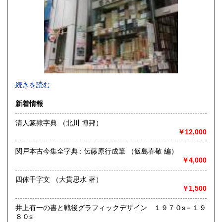
続きを読む
新着情報
清人篆隷字典 （北川 博邦）
￥12,000
神保町駅から靖国通り沿い右側を駿河台に向けて歩いていき
カーブに差し掛かると白いビルに悠久堂の看板が見えます。
関戸本古今集全字典 : 伝藤原行成筆 （飯島春敬 編）
通り沿いのショーケースには中国の美術書や美術全集が各種
￥4,000
揃えられています。
店内には山岳書・料理書・書道・美術関係の本など趣味に関
四体千字文 （大貫思水 著）
する本が
￥1,500
ございます。
お探しの本等ございましたら、お気軽にお尋ねください。
常時宅配買取、出張買取、宅配買取も行っておりますので、
井上有一の書と戦後グラフィックデザイン １９７０s－１９
お問い合わせください。
８０s