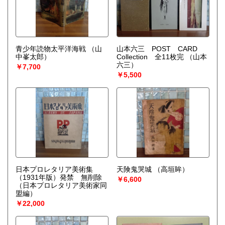
青少年読物太平洋海戦
（山
山本六三 POST CARD
中峯太郎）
Collection 全11枚完
（山本
六三）
￥7,700
￥5,500
日本プロレタリア美術集
天険鬼哭城
（高垣眸）
（1931年版）発禁 無削除
￥6,600
（日本プロレタリア美術家同
盟編）
￥22,000