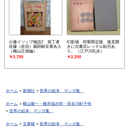
心修イソップ物語2 装丁者
幻影城 特製限定版 後見開
佐藤（佐伯）義郎献呈署名入
きに古書店レッテル貼付あ
（楠山正雄編）
り。
（江戸川乱歩）
￥2,750
￥2,200
ホーム
新潮社
世界の絵本 マンガ集
ホーム
横山隆一・横井福次郎・長谷川町子他
世界の絵本 マンガ集
ホーム
文庫櫂
世界の絵本 マンガ集