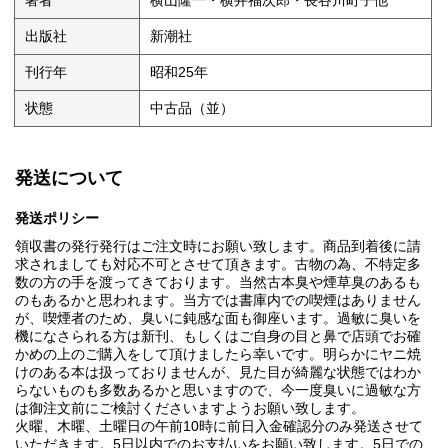
著者
横山隆一・横井福次郎・長谷川町子他
出版社
新潮社
刊行年
昭和25年
状態
中古品（並）
発送について
発送ポリシー
領収書の発行発行はご注文時にお願い致します。商品到着後に請
求されましても対応不可とさせて頂きます。古物の為、不特定多
数の方の手を渡ってきております。当然古本臭や煙草臭のあるも
のもあるかと思われます。当方では書庫内での喫煙はありません
が、喫煙者のため、臭いに鈍感な面も御座います。過敏に臭いを
機になさられる方は新刊、もしくはご自身の目と鼻で店頭でお確
かめの上のご購入をして頂けましたら幸いです。明らかにヤニ焼
けのある本は扱っておりませんが、見た目が綺麗な状態ではわか
らないものも多数あるかと思いますので、今一度臭いに過敏な方
は御注文前にご検討くださいますようお願い致します。
火曜、木曜、土曜日の午前10時に前日入金確認分のみ発送させて
いただきます。5日以内でのお支払いをお願い致します。5日での