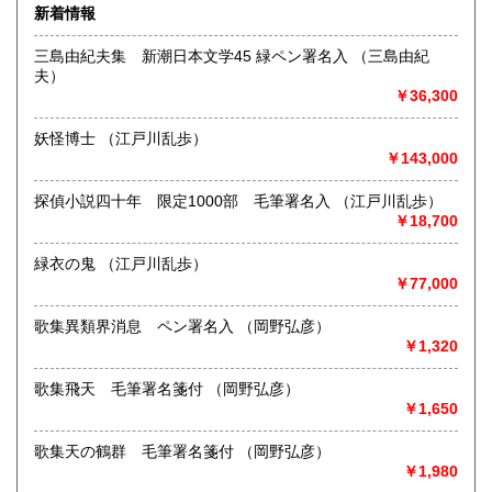
ご確認くださいませ。
新着情報
熊本県
大分県
600円
600円
沿線名：大阪メトロ堺筋線
三島由紀夫集 新潮日本文学45 緑ペン署名入 （三島由紀
最寄駅：恵美須町駅
夫）
宮崎県
鹿児島県
営業時間：13時～17時
600円
600円
￥36,300
定休日：不定
沖縄県
600円
妖怪博士 （江戸川乱歩）
書籍の買取について
￥143,000
-
探偵小説四十年 限定1000部 毛筆署名入 （江戸川乱歩）
￥18,700
取り扱い分野
国語国文、近代文献、趣味、古書一般（その他）
緑衣の鬼 （江戸川乱歩）
￥77,000
歌集異類界消息 ペン署名入 （岡野弘彦）
￥1,320
歌集飛天 毛筆署名箋付 （岡野弘彦）
￥1,650
歌集天の鶴群 毛筆署名箋付 （岡野弘彦）
￥1,980