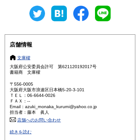
岐阜県
静岡県
600円
600円
愛知県
三重県
600円
600円
滋賀県
京都府
600円
600円
大阪府
兵庫県
600円
600円
店舗情報
奈良県
和歌山県
600円
600円
文庫櫂
大阪府公安委員会許可 第621120192017号
鳥取県
島根県
600円
600円
書籍商 文庫櫂
岡山県
広島県
600円
600円
〒556-0005
大阪府大阪市浪速区日本橋5-20-3-101
ＴＥＬ：06-6644-0026
山口県
徳島県
600円
600円
ＦＡＸ：--
Email：azuki_monaka_kurumi@yahoo.co.jp
香川県
愛媛県
600円
600円
担当者：藤本 眞人
店舗へのお問い合わせ
高知県
福岡県
600円
600円
古書につきましては特性上美、極美であっても殆どの状態表
続きを読む
記を並～良好としております。画像を掲載しておりますので
佐賀県
長崎県
600円
600円