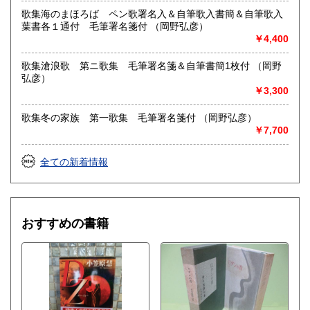
歌集海のまほろば ペン歌署名入＆自筆歌入書簡＆自筆歌入
葉書各１通付 毛筆署名箋付 （岡野弘彦）
￥4,400
歌集滄浪歌 第ニ歌集 毛筆署名箋＆自筆書簡1枚付 （岡野
弘彦）
￥3,300
歌集冬の家族 第一歌集 毛筆署名箋付 （岡野弘彦）
￥7,700
全ての新着情報
おすすめの書籍