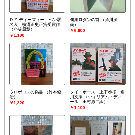
ＤＺ ディーズィー ペン署
句集ロダンの首
（角川源
名入 横溝正史正賞受賞作
義）
（小笠原慧）
￥6,600
￥1,100
ウロボロスの偽書
（竹本健
タイ・ホース 上下巻揃 角
治）
川文庫
（ウィリアム・ディ
ール 田村源二訳）
￥1,320
￥1,100