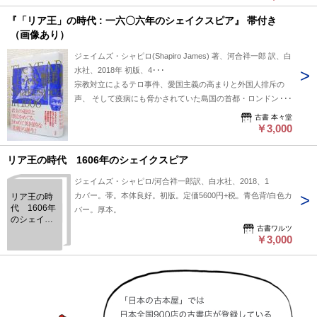
『「リア王」の時代 : 一六〇六年のシェイクスピア』 帯付き
（画像あり）
ジェイムズ・シャピロ(Shapiro James) 著、河合祥一郎 訳、白
水社、2018年 初版、4･･･
宗教対立によるテロ事件、愛国主義の高まりと外国人排斥の
声、 そして疫病にも脅かされていた島国の首都・ロンドンを
舞台に、 『リア王』や『マクベス』が書かれた背景を政治的
古書 本々堂
にも探究し、 ジェイムズ朝をあざやかに甦らせる「歴史読み
￥3,000
物」。 カバー・帯付き カバー：ややスレ・やや縁に傷みがあ
りますが、全体的に良好な状態です。 本体しっかりしており
リア王の時代 1606年のシェイクスピア
通読に支障はありません。 発送方法：レターパックプラス 下
ジェイムズ・シャピロ/河合祥一郎訳、白水社、2018、1
記の送料表、または価格表記の隣にある送料欄をご参照くださ
カバー。帯。本体良好。初版。定価5600円+税。青色背/白色カ
リア王の時
い。 在庫検索用ワード： 本々堂海外文学関係 本々堂人文・
代 1606年
バー。厚本。
哲学思想関係
のシェイク
古書ワルツ
スピア
￥3,000