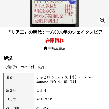
『リア王』の時代 : 一六〇六年のシェイクスピア
在庫切れ
中島屋書店
解説
丸背紙装、カバー付、良好
著者
シャピロ ジェイムズ【著】<Shapiro
James>;河合 祥一郎【訳】
出版社
白水社
刊行年
2018.2.10
ページ数
495,45p