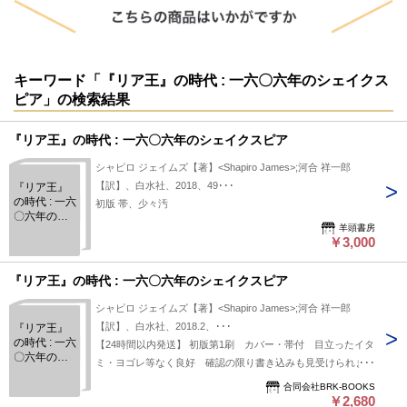
キーワード「『リア王』の時代 : 一六〇六年のシェイクス
ピア」の検索結果
『リア王』の時代 : 一六〇六年のシェイクスピア
シャピロ ジェイムズ【著】<Shapiro James>;河合 祥一郎
【訳】、白水社、2018、49･･･
『リア王』
の時代 : 一六
初版 帯、少々汚
〇六年のシ
羊頭書房
ェイクスピ
￥3,000
ア
『リア王』の時代 : 一六〇六年のシェイクスピア
シャピロ ジェイムズ【著】<Shapiro James>;河合 祥一郎
【訳】、白水社、2018.2、･･･
『リア王』
の時代 : 一六
【24時間以内発送】 初版第1刷 カバー・帯付 目立ったイタ
〇六年のシ
ミ・ヨゴレ等なく良好 確認の限り書き込みも見受けられませ
ェイクスピ
ん
ア
合同会社BRK-BOOKS
￥2,680