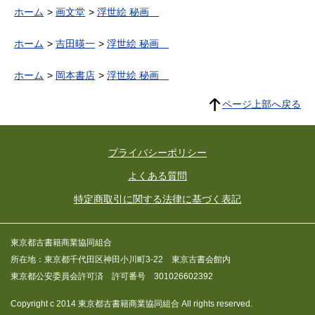
ホーム
画文堂
浮世絵 秘画
ホーム
吉田暎一
浮世絵 秘画
ホーム
岡本書店
浮世絵 秘画
ページ上部へ戻る
プライバシーポリシー
よくある質問
特定商取引に関する法律に基づく表記
東京都古書籍商業協同組合
所在地：東京都千代田区神田小川町3-22 東京古書会館内
東京都公安委員会許可済 許可番号 301026602392
Copyright c 2014 東京都古書籍商業協同組合 All rights reserved.