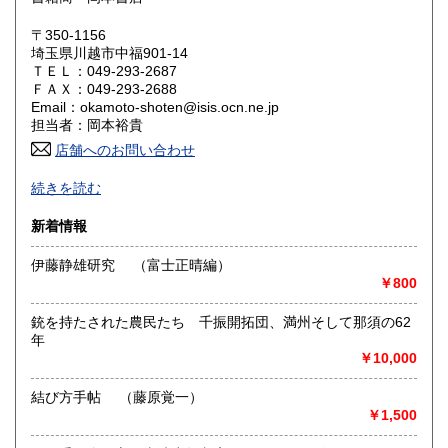
鳥取県
島根県
2,440円
2,440円
〒350-1156
岡山県
広島県
2,440円
2,440円
埼玉県川越市中福901-14
ＴＥＬ：049-293-2687
ＦＡＸ：049-293-2688
山口県
徳島県
2,440円
2,570円
Email：okamoto-shoten@isis.ocn.ne.jp
担当者：岡本裕貴
香川県
愛媛県
2,570円
2,570円
店舗へのお問い合わせ
高知県
福岡県
2,710円
2,710円
続きを読む
お客様よりの直接仕入の為、どこよりも安くをモットにして
ます。
佐賀県
長崎県
2,710円
2,710円
新着情報
在庫量が膨大なため店舗ではなく倉庫形式をとっております
のでご希望の本がありましたらご来店の前にご連絡くだされ
熊本県
大分県
伊藤静雄研究 （富士正晴編）
2,710円
2,710円
ば出しておきます。
￥800
多量のお買い上げには、ご予算のご相談に応じます。
ご来店のお客様は東上線みずほ台駅よりお電話ください。お
宮崎県
鹿児島県
2,710円
2,710円
迎えに参ります。
銃を持たされた農民たち 千振開拓団、満州そして那須の62
買取の至急のご連絡が必要の場合は090-3003-3091までお電
年
沖縄県
2,680円
話ください。
￥10,000
沿線名：東武東上線・地下鉄有楽町線
結び方手帖 （藤原覚一）
最寄駅：上福岡駅
￥1,500
営業時間：午前9時〜午後4時半 15時以降のご注文に関しま