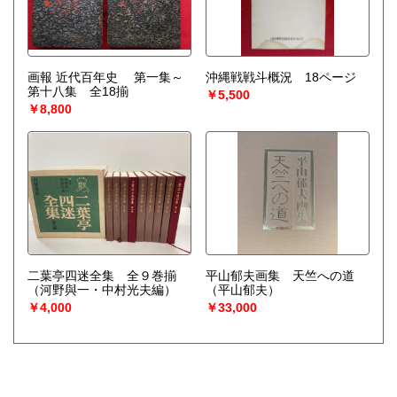
画報 近代百年史 第一集～
沖縄戦戦斗概況 18ページ
第十八集 全18揃
￥5,500
￥8,800
二葉亭四迷全集 全９巻揃
平山郁夫画集 天竺への道
（河野與一・中村光夫編）
（平山郁夫）
￥4,000
￥33,000