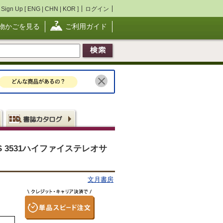
Sign Up [
ENG
|
CHN
|
KOR
]
ログイン
物かごを見る
ご利用ガイド
MODELS 3531ハイファイステレオサ
文月書房