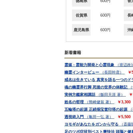
徳島県
600円
香
佐賀県
600円
長
鹿児島県
600円
沖
新着書籍
霊媒 : 霊能力開発と心霊現象
（渡辺政
幽霊インタービュー
（長田幹彦）
￥
戒名は生きている 真実を語る一つのド
魂の幽霊界行脚 死後の世界の体験記
（
実例方鑑家相講話
（飯田天涯 著）
￥
姓名の哲理
（熊崎健翁 著）
￥3,30
五輪塔の起源 正続揃宝筐印塔の起源
（
透視術入門
（亀田一弘 著）
￥5,50
ヨモギがあなたをガンから守る
（斎藤
足のツボ症状別ベスト爽快法 頭脳と健