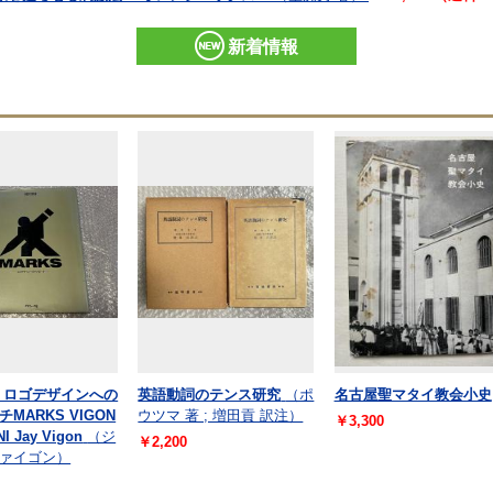
新着情報
 ロゴデザインへの
英語動詞のテンス研究
（ポ
名古屋聖マタイ教会小史
MARKS VIGON
ウツマ 著 ; 増田貢 訳注）
￥3,300
I Jay Vigon
（ジ
￥2,200
ァイゴン）