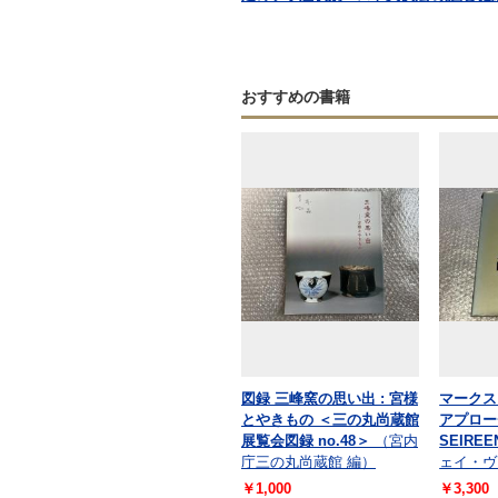
おすすめの書籍
図録 三峰窯の思い出 : 宮様
マークス
とやきもの ＜三の丸尚蔵館
アプローチ
展覧会図録 no.48＞
（宮内
SEIREEN
庁三の丸尚蔵館 編）
ェイ・ヴ
￥1,000
￥3,300