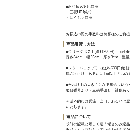
■銀行振込対応口座
・三菱UFJ銀行
・ゆうちょ口座
お振込の際の手数料はお客様のご負担
商品引渡し方法：
■クリックポスト(送料200円) 追跡
長さ34cm・幅25cm・厚さ3cm・重
■レターパックプラス(送料600円)
厚さ3cm以上あるいは1㎏以上のも
■それ以上の大きさとなる場合はゆう
追跡番号あり・直接手渡し・補償あり
※基本的には受注日当日、あるいは翌
いたします。
返品について：
状態の記載と著しく違う場合のみ返品
返品された商品とお問い合わせ内容が