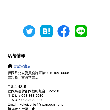
石川県
福井県
600円
600円
山梨県
長野県
600円
600円
岐阜県
静岡県
600円
600円
愛知県
三重県
600円
600円
滋賀県
京都府
600円
600円
大阪府
兵庫県
600円
600円
店舗情報
奈良県
和歌山県
600円
600円
古蹊堂書店
福岡県公安委員会許可第901010910008
鳥取県
島根県
600円
600円
書籍商 古蹊堂書店
岡山県
広島県
600円
600円
〒811-4215
福岡県遠賀郡岡垣町旭台 2-2-10
ＴＥＬ：093-863-9930
山口県
徳島県
600円
600円
ＦＡＸ：093-863-9930
Email：kokeido-bs@swan.ocn.ne.jp
香川県
愛媛県
600円
600円
担当者：伊藤 止