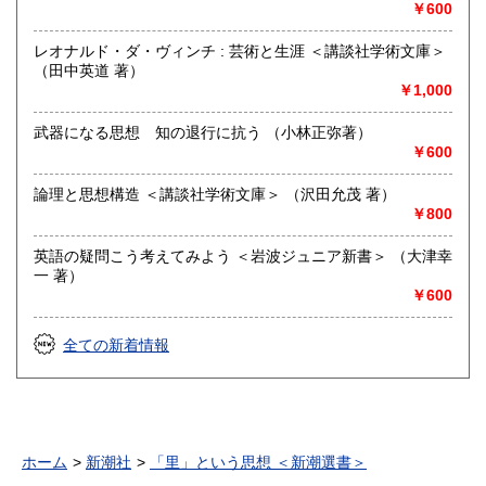
￥600
レオナルド・ダ・ヴィンチ : 芸術と生涯 ＜講談社学術文庫＞
（田中英道 著）
￥1,000
武器になる思想 知の退行に抗う （小林正弥著）
￥600
論理と思想構造 ＜講談社学術文庫＞ （沢田允茂 著）
￥800
英語の疑問こう考えてみよう ＜岩波ジュニア新書＞ （大津幸
一 著）
￥600
全ての新着情報
ホーム
新潮社
「里」という思想 ＜新潮選書＞