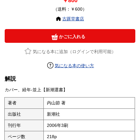
￥800
（送料：￥600）
古蹊堂書店
かごに入れる
気になる本に追加（ログインで利用可能）
気になる本の使い方
解説
カバー、経年-並上【新潮選書】
著者
内山節 著
出版社
新潮社
刊行年
2006年3刷
ページ数
218p