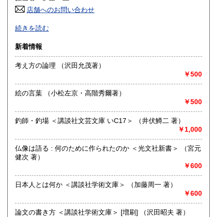
店舗へのお問い合わせ
高知県
福岡県
600円
600円
-
続きを読む
佐賀県
長崎県
600円
600円
沿線名：店舗営業なし
新着情報
最寄駅：-
熊本県
大分県
600円
600円
営業時間：-
考え方の論理 （沢田允茂著）
定休日：-
￥500
宮崎県
鹿児島県
600円
600円
書籍の買取について
絵の言葉 （小松左京・高階秀爾著）
沖縄県
600円
-
￥500
釣師・釣場 ＜講談社文芸文庫 いC17＞ （井伏鱒二 著）
取り扱い分野
￥1,000
哲学宗教、歴史、国語国文、外国文学、古書一般（その他）
仏像は語る : 何のために作られたのか ＜光文社新書＞ （宮元
健次 著）
￥600
日本人とは何か ＜講談社学術文庫＞ （加藤周一 著）
￥600
論文の書き方 ＜講談社学術文庫＞ [増刷] （沢田昭夫 著）