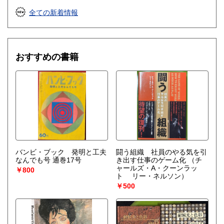
書籍の買取について
全ての新着情報
ジャンル問わず古書一般買い取りいたします。
遺品として残った書籍・溜まった蔵書・大切なコレクショ
ン・引っ越しで不要となった書籍など、ご相談ください。誠
おすすめの書籍
実に買い取りいたします。
電話・メールでお問い合わせください。
メール
info@nichinichi-shobo.com
電話 0265-93-0563
取り扱い分野
美術工芸、国語国文、趣味、サブカルチャー、古書一般（そ
バンビ・ブック 発明と工夫
闘う組織 社員のやる気を引
の他）
なんでも号 通巻17号
き出す仕事のゲーム化
（チ
ャールズ・A・クーンラッ
暮しの本、雑誌、
￥800
ト リー・ネルソン）
￥500