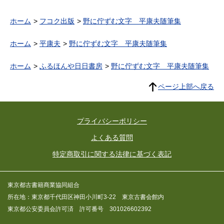
ホーム
フコク出版
野に佇ずむ文字 平康夫随筆集
ホーム
平康夫
野に佇ずむ文字 平康夫随筆集
ホーム
ふるほんや日日書房
野に佇ずむ文字 平康夫随筆集
ページ上部へ戻る
プライバシーポリシー
よくある質問
特定商取引に関する法律に基づく表記
東京都古書籍商業協同組合
所在地：東京都千代田区神田小川町3-22 東京古書会館内
東京都公安委員会許可済 許可番号 301026602392