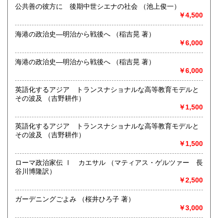
屋号を「日日（にちにち）書房」とし、2025年1月伊那市に
公共善の彼方に 後期中世シエナの社会 （池上俊一）
てOPENしました。
￥4,500
絵本、児童書、郷土史、暮らしの本、サブカルチャー、雑
海港の政治史―明治から戦後へ （稲吉晃 著）
誌、山、文学、美術、ほか幅広いジャンルの古本を並べてい
￥6,000
ます。
海港の政治史―明治から戦後へ （稲吉晃 著）
《 本の出張買取りも行っています 》
￥6,000
ジャンル問わず査定、買取いたします
英語化するアジア トランスナショナルな高等教育モデルと
その波及 （吉野耕作）
大切なご蔵書やコレクション、貴重なものもお気軽にご相談
￥1,500
ください
インスタグラム
英語化するアジア トランスナショナルな高等教育モデルと
https://www.instagram.com/nichinichisyobo?
その波及 （吉野耕作）
igsh=MThpYWs5MXRtcjRueA%3D%3D&utm_source=qr
￥1,500
古書一般・ 不要な本、蔵書処分、引っ越し、片付けなど
ローマ政治家伝 Ⅰ カエサル （マティアス・ゲルツァー 長
出張買取りもいたします
谷川博隆訳）
￥2,500
沿線名：JR飯田線
最寄駅：伊那市駅(徒歩5分)
ガーデニングごよみ （桜井ひろ子 著）
営業時間：火・水・金・土 14:00-19:00
￥3,000
定休日：月・木・日