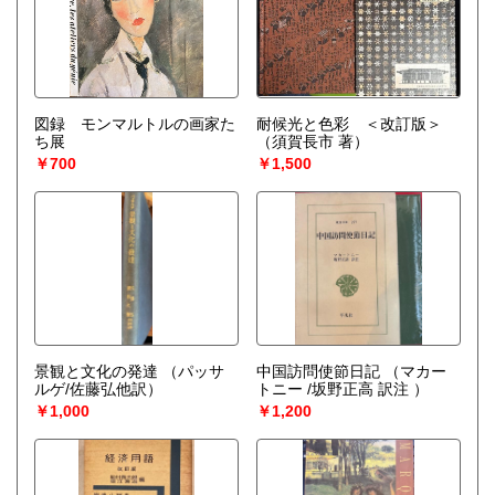
図録 モンマルトルの画家た
耐候光と色彩 ＜改訂版＞
ち展
（須賀長市 著）
￥700
￥1,500
景観と文化の発達
（パッサ
中国訪問使節日記
（マカー
ルゲ/佐藤弘他訳）
トニー /坂野正高 訳注 ）
￥1,000
￥1,200