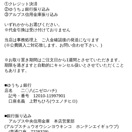
①クレジット決済
②ゆうちょ銀行振り込み
③アルプス信用金庫振り込み
いずれかからお選びください。
※代金引換は受け付けておりません
当店は事務処理上 ご入金確認後の発送になります
(※公費購入ご対応致します。お問い合わせ下さい。)
※お取り置き期間はご注文日から1週間とさせていただきます。
期限を過ぎますと自動的にキャンセル扱いとさせていただくこと
もあります。
■ゆうちょ銀行
店名 二〇八(ニゼロハチ)
記号・番号 12010-11997901
口座名義 上野ちひろ(ウエノチヒロ)
■銀行振り込み
アルプス中央信用金庫 本店営業部
(アルプスチュウオウシンヨウキンコ ホンテンエイギョウブ)
(普通口座 7228329)