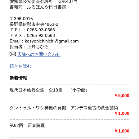
愛知県公安委員会許可 安第437号
鳥取県
島根県
600円
600円
書籍商 ふるほんや日日書房
岡山県
広島県
600円
600円
〒396-0015
長野県伊那市中央4863-2
ＴＥＬ：0265-93-0563
山口県
徳島県
600円
600円
ＦＡＸ：0265-93-0563
Email：kosyonichinichi@gmail.com
香川県
愛媛県
600円
600円
担当者：上野ちひろ
店舗へのお問い合わせ
高知県
福岡県
600円
600円
続きを読む
佐賀県
長崎県
600円
600円
新着情報
熊本県
大分県
600円
600円
現代日本絵巻全集 全18冊 （小学館）
￥5,000
宮崎県
鹿児島県
600円
600円
クントゥル・ワシ神殿の発掘 アンデス最古の黄金芸術
沖縄県
600円
￥1,000
第62回 正倉院展
愛知県で40年以上営んでいた「ふるほんや閑古堂（かんこど
￥1,000
う）」。