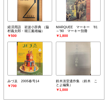
経済用語 岩波小辞典
（脇
MARQUEE マーキー ’81
村義太郎・堀江薫雄編）
～’90 マーキー別冊
￥500
￥1,800
みづゑ 2005春号14
鈴木淡堂遺作集
（鈴木 こ
とよ編集）
￥700
￥1,000