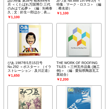
話の特集 第38号 昭和44年4
みづゑ No.888 1979年3月 ＜
月 ＜くたばれ万国博① 三代
特集 : マーク・ロスコ＞
（編
のみはてぬ夢＞
（編 : 矢崎泰
: 椎名節）
久 ; 文 : 針生一郎ほか ; 表紙 :
￥1,100
池田満寿夫）
￥1,100
ぴあ 1987年5月15日号
THE WORK OF ROOFING
No.292 ＜ポスター＞
（イラ
TILES ＜三州瓦作品集 (施工
ストレーション : 及川正道）
例)＞
（編 : 愛知県陶器瓦工
業組合）
￥1,650
￥2,200