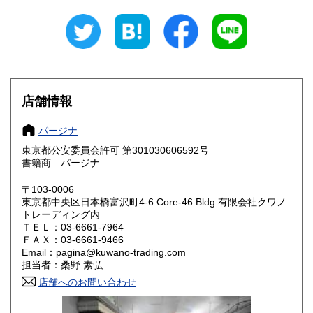
岐阜県
静岡県
185円
185円
愛知県
三重県
185円
185円
滋賀県
京都府
185円
185円
店舗情報
大阪府
兵庫県
185円
185円
パージナ
奈良県
和歌山県
185円
185円
東京都公安委員会許可 第301030606592号
書籍商 パージナ
鳥取県
島根県
185円
185円
〒103-0006
岡山県
広島県
185円
185円
東京都中央区日本橋富沢町4-6 Core-46 Bldg.有限会社クワノ
トレーディング内
山口県
徳島県
ＴＥＬ：03-6661-7964
185円
185円
ＦＡＸ：03-6661-9466
Email：pagina@kuwano-trading.com
香川県
愛媛県
185円
185円
担当者：桑野 素弘
店舗へのお問い合わせ
高知県
福岡県
185円
185円