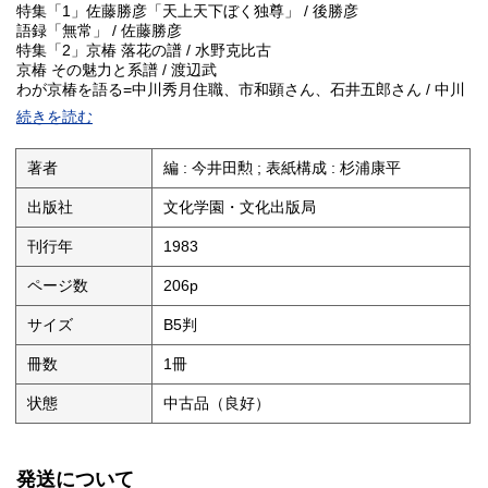
特集「1」佐藤勝彦「天上天下ぼく独尊」 / 後勝彦
語録「無常」 / 佐藤勝彦
特集「2」京椿 落花の譜 / 水野克比古
京椿 その魅力と系譜 / 渡辺武
わが京椿を語る=中川秀月住職、市和顕さん、石井五郎さん / 中川
秀月 ; 市和顕 ; 石井五郎
続きを読む
手仕事の村-九州民芸村 / 後勝彦
働く者みな家族のように
手仕事の灯を消したくない / 北山徳彦
著者
編 : 今井田勲 ; 表紙構成 : 杉浦康平
石の風景-栃木県大谷 / 田淵暁
石の国、大谷 / 読売新聞 ; 宇都宮中央女子高校リポート ; 大野登士
出版社
文化学園・文化出版局
昔人形 / 昔人形・青山 ; 田淵暁
幕末から昭和に生きた人形たち
刊行年
1983
寺納豆-古代からの食物 / 田淵暁 ; 梅木則明
火にかける器 / 高内秀剛 ; 小林庸浩
ページ数
206p
野太く荒く、優しいやきもの
刷毛-美しい形 / 田淵暁
サイズ
B5判
中国装飾文字之美 / 荘伯和
文字装飾=台湾建築細見 / 大木茂 ; 杉浦康平 ; 鈴木一誌
冊数
1冊
チベット曼茶羅造本 / 谷村彰彦 ; 小林庸浩
宇宙大円相カーラチャクラマンダラ / 杉浦康平
状態
中古品（良好）
北天なるものにむかって / 杉浦康平
朧月猫草紙=江戸の黄表紙 / 落合泰三
猫好きが描く猫の本 / 芦澤美佐子
発送について
[書物巡礼記]幼い日の読書 / 森本哲郎