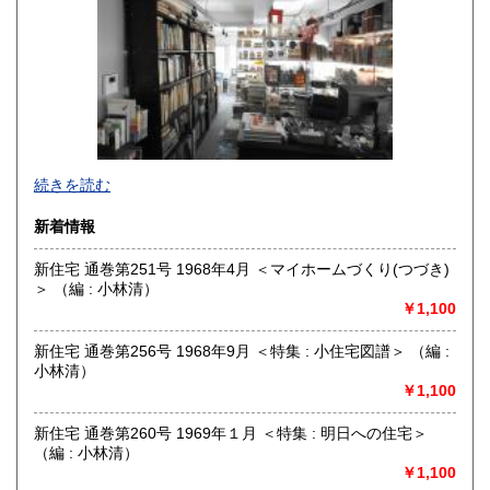
佐賀県
長崎県
185円
185円
熊本県
大分県
185円
185円
宮崎県
鹿児島県
185円
185円
沖縄県
185円
グラフィックデザイン、イラストレーション、タイポグラフ
続きを読む
ィ、プロダクトデザイン、インテリア、建築、広告、写真に
関する資料を扱っています。買取りも積極的に行っておりま
新着情報
すので、出張・宅配買取ともに、お気軽にご連絡ください。
新住宅 通巻第251号 1968年4月 ＜マイホームづくり(つづき)
沿線名：東京メトロ日比谷線
＞ （編 : 小林清）
最寄駅：人形町
￥1,100
営業時間：平日 午前10時～午後7時
定休日：土曜日・日曜日・祝日
新住宅 通巻第256号 1968年9月 ＜特集 : 小住宅図譜＞ （編 :
小林清）
書籍の買取について
￥1,100
書籍、雑誌の買取り強化中です。グラフィックデザイン、イ
ラストレーション、タイポグラフィ、プロダクトデザイン、
新住宅 通巻第260号 1969年１月 ＜特集 : 明日への住宅＞
インテリア、建築、広告、写真、美術関係の蔵書の処分をお
（編 : 小林清）
考えの際にはメール、電話、ファックスでご連絡下さい。誠
￥1,100