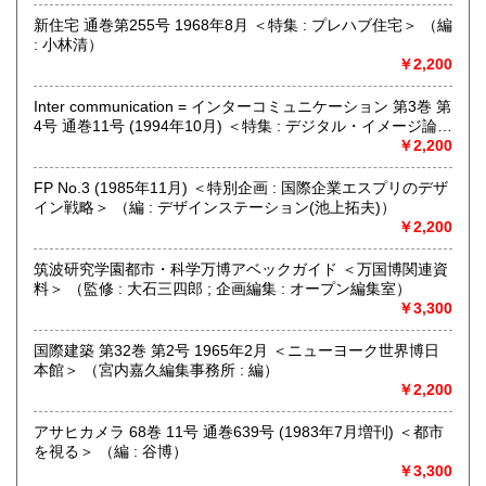
実にお見積り致します。
新住宅 通巻第255号 1968年8月 ＜特集 : プレハブ住宅＞ （編
: 小林清）
取り扱い分野
￥2,200
美術工芸、外国書、サブカルチャー
グラフィックデザイン、イラストレーション、プロダクトデ
Inter communication = インターコミュニケーション 第3巻 第
ザイン、建築、インテリアデザイン、美術、工芸、広告、写
4号 通巻11号 (1994年10月) ＜特集 : デジタル・イメージ論
真、印刷(タイポグラフィー)
視ることの変容＞ （編集委員 : 浅田彰・伊藤俊治・武邑光
￥2,200
裕・彦坂裕）
FP No.3 (1985年11月) ＜特別企画 : 国際企業エスプリのデザ
イン戦略＞ （編 : デザインステーション(池上拓夫)）
￥2,200
筑波研究学園都市・科学万博アベックガイド ＜万国博関連資
料＞ （監修 : 大石三四郎 ; 企画編集 : オープン編集室）
￥3,300
国際建築 第32巻 第2号 1965年2月 ＜ニューヨーク世界博日
本館＞ （宮内嘉久編集事務所 : 編）
￥2,200
アサヒカメラ 68巻 11号 通巻639号 (1983年7月増刊) ＜都市
を視る＞ （編 : 谷博）
￥3,300