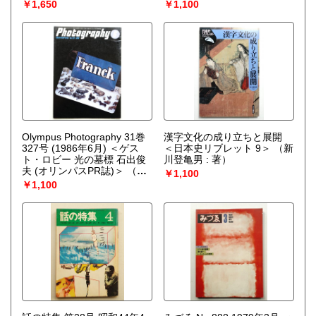
澤井聖一）
きたむらさとしの愉快な遊び
￥1,650
￥1,100
＞
（編 : 山本千恵子 ; 表紙構
成 : 杉浦康平）
Olympus Photography 31巻
漢字文化の成り立ちと展開
327号 (1986年6月) ＜ゲス
＜日本史リブレット 9＞
（新
ト・ロビー 光の墓標 石出俊
川登亀男 : 著）
夫 (オリンパスPR誌)＞
（編
￥1,100
集人 : 兼子英治 ; 表紙デザイ
￥1,100
ン : 小島良平）