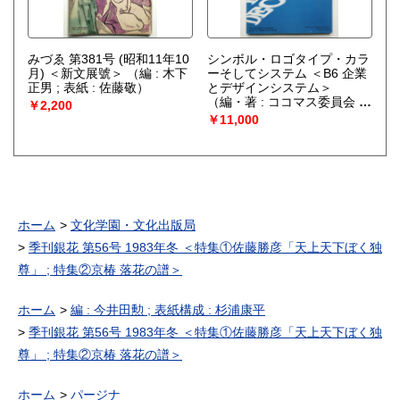
みづゑ 第381号 (昭和11年10
シンボル・ロゴタイプ・カラ
月) ＜新文展號＞
（編 : 木下
ーそしてシステム ＜B6 企業
正男 ; 表紙 : 佐藤敬）
とデザインシステム＞
（編・著 : ココマス委員会 ;
￥2,200
代表 : 中西元男）
￥11,000
ホーム
文化学園・文化出版局
季刊銀花 第56号 1983年冬 ＜特集①佐藤勝彦「天上天下ぼく独
尊」 ; 特集②京椿 落花の譜＞
ホーム
編 : 今井田勲 ; 表紙構成 : 杉浦康平
季刊銀花 第56号 1983年冬 ＜特集①佐藤勝彦「天上天下ぼく独
尊」 ; 特集②京椿 落花の譜＞
ホーム
パージナ