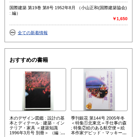
国際建築 第19巻 第8号 1952年8月 （小山正和(国際建築協会)
: 編）
￥1,650
全ての新着情報
おすすめの書籍
木のデザイン図鑑 : 設計の基
季刊銀花 第144号 2005年冬
本とディテール : 建築・イン
＜特集①北東北＝手仕事の森
テリア・家具 ＜建築知識
; 特集②絵のある航空便＝絵
1996年3月号 別冊＞
（編 :
本作家デピッド・マッキーと