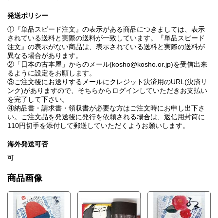
本よむ人の歌=詩とエピグラフ / 向井敏
ことばの仕事=画像と曲を芯棒にして / 木島始
発送ポリシー
銀花萌芽帖 / 山田喜代春
①『単品スピード注文』の表示がある商品につきましては、表示
書物雑記
されている送料と実際の送料が一致しています。『単品スピード
工芸雑記(GINKA CRAFT NOTE)
注文』の表示がない商品は、表示されている送料と実際の送料が
[小さい旅]家康をボイコットして東西南北、好き勝手に駆け回った
異なる場合があります。
静岡 / 八木洋行
②「日本の古本屋」からのメール(kosho@kosho.or.jp)を受信出来
[道楽散歩]屋敷町田園調布意外や意外 / 石橋重幸
るように設定をお願します。
[こんにちは]カードで世界一周の旅へ「村井かるた資料館」 / 梅木
③ご注文後にお送りするメールにクレジット決済用のURL(決済リ
則明
ンク)がありますので、そちらからログインしていただきお支払い
季刊「銀花」在庫の紹介
を完了して下さい。
読者からの手紙 / 佐藤勝彦 ; 編集者
④納品書・請求書・領収書が必要な方はご注文時にお申し出下さ
むだ書き / 佐藤勝彦 ; 今井田勲
い。ご注文品を発送後に発行を依頼される場合は、返信用封筒に
110円切手を添付して郵送していただくようお願いします。
海外発送可否
可
商品画像