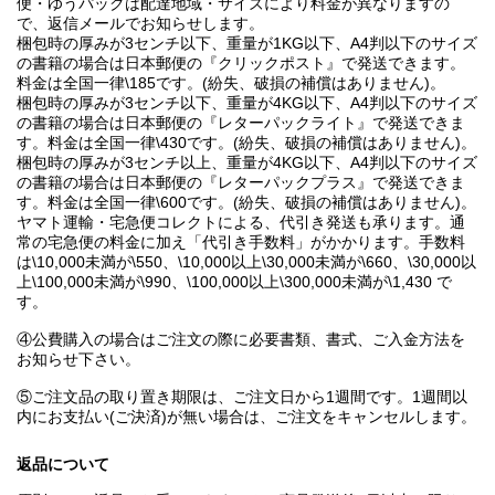
便・ゆうパックは配達地域・サイズにより料金が異なりますの
で、返信メールでお知らせします。
梱包時の厚みが3センチ以下、重量が1KG以下、A4判以下のサイズ
の書籍の場合は日本郵便の『クリックポスト』で発送できます。
料金は全国一律\185です。(紛失、破損の補償はありません)。
梱包時の厚みが3センチ以下、重量が4KG以下、A4判以下のサイズ
の書籍の場合は日本郵便の『レターパックライト』で発送できま
す。料金は全国一律\430です。(紛失、破損の補償はありません)。
梱包時の厚みが3センチ以上、重量が4KG以下、A4判以下のサイズ
の書籍の場合は日本郵便の『レターパックプラス』で発送できま
す。料金は全国一律\600です。(紛失、破損の補償はありません)。
ヤマト運輸・宅急便コレクトによる、代引き発送も承ります。通
常の宅急便の料金に加え「代引き手数料」がかかります。手数料
は\10,000未満が\550、\10,000以上\30,000未満が\660、\30,000以
上\100,000未満が\990、\100,000以上\300,000未満が\1,430 で
す。
④公費購入の場合はご注文の際に必要書類、書式、ご入金方法を
お知らせ下さい。
⑤ご注文品の取り置き期限は、ご注文日から1週間です。1週間以
内にお支払い(ご決済)が無い場合は、ご注文をキャンセルします。
返品について