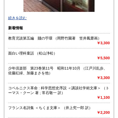
演劇・演芸・映画・音楽・民俗・風俗関係書を強力に蒐集し
続きを読む
ております。12月31日〜1月3日休業いたします。
新着情報
沿線名：JR線、阪急線、阪神線、地下鉄御堂筋線・谷町線・
四つ橋線
教育児談第五編 賤の苧環 （岡野竹園著 笠井鳳齋画）
最寄駅：JR大阪駅、阪急梅田、阪神梅田、地下鉄梅田・東梅
￥3,300
田・西梅田
営業時間：11時〜20時
面白い理科童話 （松山浄松）
定休日：水曜日
￥5,500
書籍の買取について
少年倶楽部 第23巻第11号 昭和11年10月 （江戸川乱歩、
-
佐藤紅緑、加藤まさを他）
￥3,300
取り扱い分野
コペルニクス革命 : 科学思想史序説 ＜講談社学術文庫＞ （ト
美術工芸、近代文献、趣味、サブカルチャー、古書一般（そ
ーマス・クーン 著 ; 常石敬一 訳）
の他）
￥1,100
フランス名詩集 ＜ちくま文庫＞ （井上究一郎 訳）
￥2,200