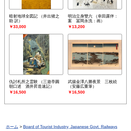
暗射地球全図記
（井出猪之
明治立身雙六
（幸田露伴：
助 訳）
案 冨岡永洗：画）
￥33,000
￥13,200
仇討札所之霊験
（三遊亭圓
武揚金澤八勝夜景 三枚続
朝口述 酒井昇造速記）
（安藤広重筆）
￥16,500
￥16,500
ホーム
Board of Tourist Industry, Japanese Govt. Railways