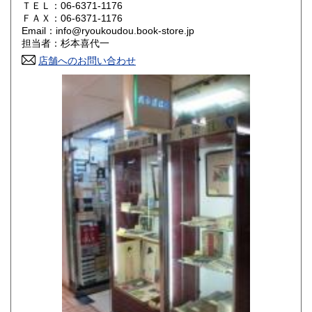
ＴＥＬ：06-6371-1176
ＦＡＸ：06-6371-1176
香川県
愛媛県
350円
350円
Email：info@ryoukoudou.book-store.jp
担当者：杉本喜代一
高知県
福岡県
350円
350円
店舗へのお問い合わせ
佐賀県
長崎県
350円
350円
熊本県
大分県
350円
350円
宮崎県
鹿児島県
350円
350円
沖縄県
350円