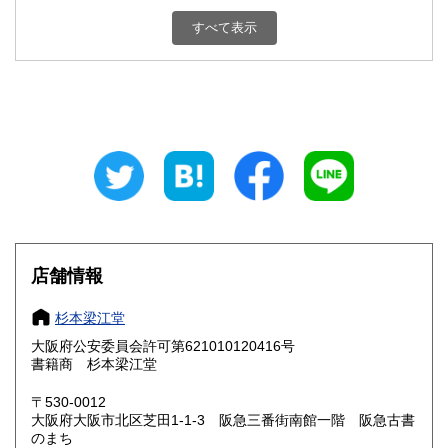
新潟県
富山県
350円
350円
すべて表示
石川県
福井県
350円
350円
山梨県
長野県
350円
350円
岐阜県
静岡県
350円
350円
愛知県
三重県
350円
350円
滋賀県
京都府
350円
350円
大阪府
兵庫県
350円
350円
店舗情報
奈良県
和歌山県
350円
350円
杉本梁江堂
大阪府公安委員会許可第621010120416号
鳥取県
島根県
350円
350円
書籍商 杉本梁江堂
岡山県
広島県
350円
350円
〒530-0012
大阪府大阪市北区芝田1-1-3 阪急三番街南館一階 阪急古書
のまち
山口県
徳島県
350円
350円