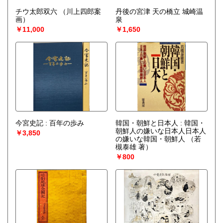
チウ太郎双六
（川上四郎案
丹後の宮津 天の橋立 城崎温
画）
泉
￥11,000
￥1,650
今宮史記 : 百年の歩み
韓国・朝鮮と日本人 : 韓国・
朝鮮人の嫌いな日本人日本人
￥3,850
の嫌いな韓国・朝鮮人
（若
槻泰雄 著）
￥800