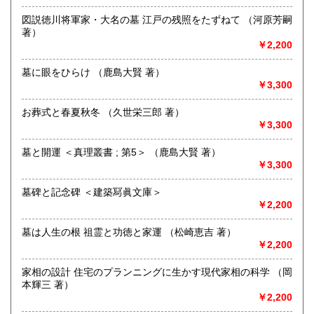
600円
600円
営業時間：ネット販売のみとなります
図説徳川将軍家・大名の墓 江戸の残照をたずねて （河原芳嗣
定休日：-
熊本県
大分県
著）
600円
600円
￥2,200
書籍の買取について
宮崎県
鹿児島県
600円
600円
出張買取対応しております。
墓に眼をひらけ （鹿島大賢 著）
オンライン書店のため限ったジャンルだけでなく、値段の付
￥3,300
沖縄県
600円
くものはなるべく多くのものを買取りしております。
書籍はもちろん、CDやDVD、VHSなども含め幅広く対応して
お葬式と春夏秋冬 （久世栄三郎 著）
おります。
￥3,300
ご近所の方、大量にお持ちの方、お片付けのお手伝いなど是
墓と開運 ＜真理叢書 ; 第5＞ （鹿島大賢 著）
非当店までご相談くださいませ。
￥3,300
fumizukibooks@gmail.com
080-6542-7437
墓碑と記念碑 ＜建築冩眞文庫＞
文月書房 高杉
￥2,200
取り扱い分野
墓は人生の根 祖霊と功徳と家運 （松崎恵吉 著）
哲学宗教、歴史、美術工芸、国語国文、趣味、サブカルチャ
￥2,200
ー、古書一般（その他）
家相の設計 住宅のプランニングに生かす現代家相の科学 （岡
本輝三 著）
￥2,200