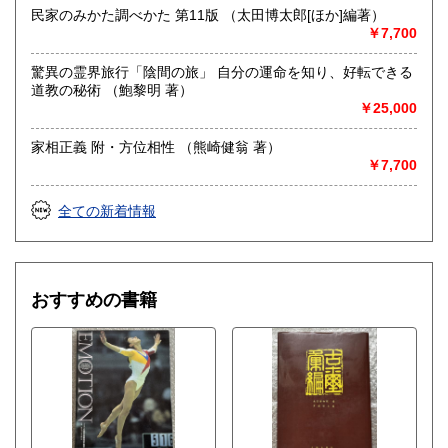
民家のみかた調べかた 第11版 （太田博太郎[ほか]編著）
￥7,700
驚異の霊界旅行「陰間の旅」 自分の運命を知り、好転できる
道教の秘術 （鮑黎明 著）
￥25,000
家相正義 附・方位相性 （熊崎健翁 著）
￥7,700
全ての新着情報
おすすめの書籍