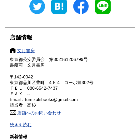
岐阜県
静岡県
600円
600円
愛知県
三重県
600円
600円
滋賀県
京都府
600円
600円
店舗情報
大阪府
兵庫県
600円
600円
文月書房
奈良県
和歌山県
東京都公安委員会 第302161206799号
600円
600円
書籍商 文月書房
鳥取県
島根県
600円
600円
〒142-0042
東京都品川区豊町 4-5-4 コーポ豊302号
岡山県
広島県
600円
600円
ＴＥＬ：080-6542-7437
ＦＡＸ：--
Email：fumizukibooks@gmail.com
山口県
徳島県
600円
600円
担当者：高杉
香川県
店舗へのお問い合わせ
愛媛県
600円
600円
-
続きを読む
高知県
福岡県
600円
600円
沿線名：-
新着情報
最寄駅：JR西大井駅・東急大井町線戸越公園駅
佐賀県
長崎県