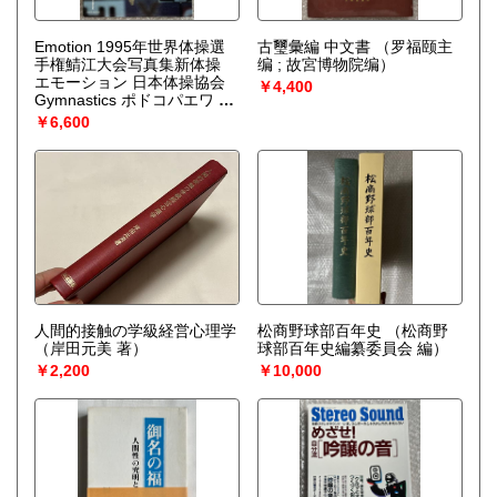
Emotion 1995年世界体操選
古璽彙編 中文書
（罗福颐主
手権鯖江大会写真集新体操
编 ; 故宮博物院编）
エモーション 日本体操協会
￥4,400
Gymnastics ポドコパエワ リ
リアホルキナ スベトラーナ
￥6,600
シェルボ ビタリー ミロショ
ビッチ ラビニア小菅麻里 菅
原リサ
（四位実 撮影）
人間的接触の学級経営心理学
松商野球部百年史
（松商野
（岸田元美 著）
球部百年史編纂委員会 編）
￥2,200
￥10,000