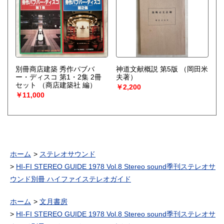
別冊商店建築 秀作パブバ
神道文献概説 第5版
（岡田米
ー・ディスコ 第1・2集 2冊
夫著）
セット
（商店建築社 編）
￥2,200
￥11,000
ホーム
ステレオサウンド
HI-FI STEREO GUIDE 1978 Vol.8 Stereo sound季刊ステレオサ
ウンド別冊 ハイファイステレオガイド
ホーム
文月書房
HI-FI STEREO GUIDE 1978 Vol.8 Stereo sound季刊ステレオサ