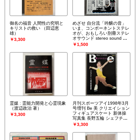
御名の福音 人間性の究明と
めざせ 自分流「吟醸の音」
キリストの救い
（田辺恵
いま、コンポーネントステレ
雄）
オが、おもしろい別冊ステレ
オサウンド stereo sound ＜
￥3,300
別冊ステレオサウンド＞
￥1,500
霊媒 : 霊能力開発と心霊現象
月刊スポーツアイ1998年3月
（渡辺政治 著）
号増刊 Be 美 クリエイション
フィギュアスケート 新体操
￥3,300
写真集 長野五輪 シェフチェ
ンコ ブチルスカヤ リピンス
￥3,300
キー