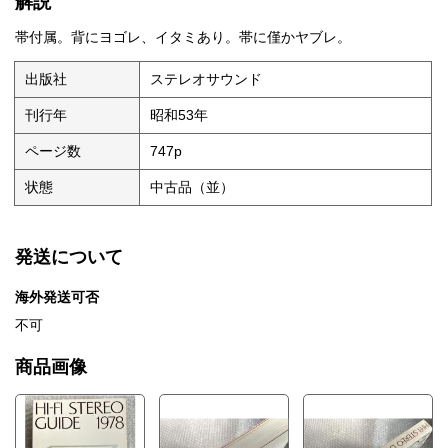
解説
帯付属。背にヨゴレ、イタミあり。帯に僅かヤブレ。
出版社
ステレオサウンド
刊行年
昭和53年
ページ数
747p
状態
中古品（並）
発送について
海外発送可否
不可
商品画像