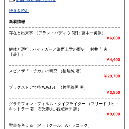
高知県
福岡県
200円
200円
阿佐ヶ谷駅 北口 徒歩５分！
続きを読む
音楽、文学、映画、思想、絵本、マンガ、美術、デザイン、
佐賀県
長崎県
200円
200円
暮らし、均一など、
新着情報
様々な本を取り揃えて皆様をお待ちしております。
熊本県
大分県
200円
200円
存在と出来事 （アラン・バディウ [著] ; 藤本一勇訳）
沿線名：中央・総武線
￥6,000
宮崎県
鹿児島県
最寄駅：JR阿佐ヶ谷駅 北口徒歩5分
200円
200円
営業時間：12～20時 / 土日祝は12～19時
解体と遡行 : ハイデガーと形而上学の歴史 （村井 則夫
定休日：火曜日
沖縄県
200円
【著】）
￥4,400
書籍の買取について
店頭にお持ちいただけましたら、その場で査定してお支払い
スピノザ『エチカ』の研究 （福居純 著）
致します(担当者不在の場合はお預かりになります)。
￥29,700
出張買取も承ります。蔵書整理の際はぜひご相談ください!
ブックストアで待ちあわせ （片岡義男 著）
￥3,850
取り扱い分野
趣味、サブカルチャー、古書一般（その他）
グラモフォン・フィルム・タイプライター （フリードリヒ・
キットラー 著 ; 石光泰夫, 石光輝子 訳）
￥9,000
聖書を考える （P・リクール、A・ラコック）