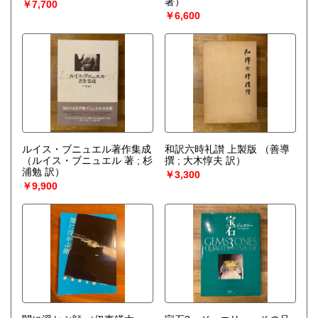
著）
￥7,700
￥6,600
ルイス・ブニュエル著作集成
和訳六時礼讃 上製版
（善導
（ルイス・ブニュエル 著 ; 杉
撰 ; 大木惇夫 訳）
浦勉 訳）
￥3,300
￥9,900