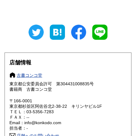
山梨県
長野県
200円
200円
岐阜県
静岡県
200円
200円
愛知県
三重県
200円
200円
滋賀県
京都府
200円
200円
大阪府
兵庫県
200円
200円
店舗情報
奈良県
和歌山県
200円
200円
古書コンコ堂
東京都公安委員会許可 第304431008835号
鳥取県
島根県
200円
200円
書籍商 古書コンコ堂
岡山県
広島県
200円
200円
〒166-0001
東京都杉並区阿佐谷北2-38-22 キリンヤビル1F
ＴＥＬ：03-5356-7283
山口県
徳島県
200円
200円
ＦＡＸ：--
Email：info@konkodo.com
香川県
愛媛県
200円
200円
担当者：-
店舗へのお問い合わせ