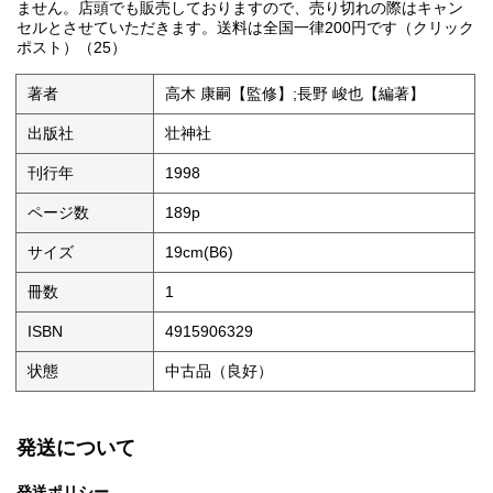
ません。店頭でも販売しておりますので、売り切れの際はキャン
セルとさせていただきます。送料は全国一律200円です（クリック
ポスト）（25）
著者
高木 康嗣【監修】;長野 峻也【編著】
出版社
壮神社
刊行年
1998
ページ数
189p
サイズ
19cm(B6)
冊数
1
ISBN
4915906329
状態
中古品（良好）
発送について
発送ポリシー