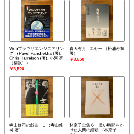
Webブラウザエンジニアリン
青天有月 : エセー
（松浦寿輝
グ
（Pavel Panchekha (著),
著）
Chris Harrelson (著), 小河 亮
￥3,850
（翻訳））
￥3,520
寺山修司の戯曲 1
（寺山修
林京子全集６ 長い時間をか
司 著）
けた人間の経験
（林京子