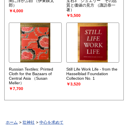
闇に浮かぶ顔
（伊東鍈太
宝石3 ジュエリー その品
郎）
質と価値の見方
（諏訪恭一
著）
￥4,000
￥5,500
Russian Textiles: Printed
Still Life Work Life - from the
Cloth for the Bazaars of
Hasselblad Foundation
Central Asia
（Susan
Collection No. 1
Meller）
￥3,520
￥7,700
ホーム
壮神社
中心を求めて