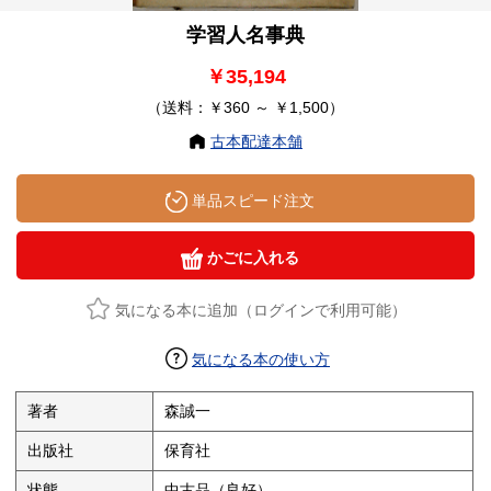
学習人名事典
￥35,194
（送料：￥360 ～ ￥1,500）
古本配達本舗
単品スピード注文
かごに入れる
気になる本に追加（ログインで利用可能）
気になる本の使い方
著者
森誠一
出版社
保育社
状態
中古品（良好）