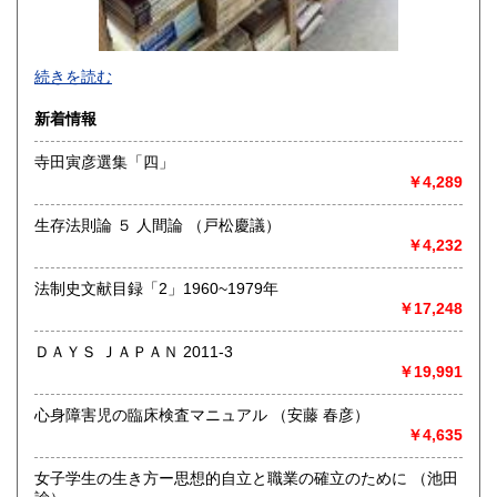
-
続きを読む
沿線名：-
新着情報
最寄駅：-
営業時間：-
寺田寅彦選集「四」
定休日：-
￥4,289
書籍の買取について
生存法則論 ５ 人間論 （戸松慶議）
-
￥4,232
法制史文献目録「2」1960~1979年
取り扱い分野
￥17,248
総記、哲学宗教、歴史、社会科学、自然科学、美術工芸、国
語国文、外国文学、古典籍、近代文献、趣味、外国書、サブ
ＤＡＹＳ ＪＡＰＡＮ 2011-3
カルチャー、古書一般（その他）
￥19,991
書籍全般
心身障害児の臨床検査マニュアル （安藤 春彦）
￥4,635
女子学生の生き方ー思想的自立と職業の確立のために （池田