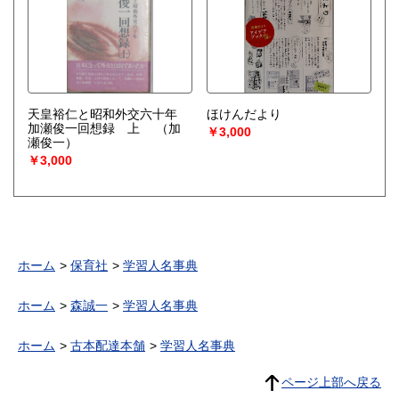
天皇裕仁と昭和外交六十年
ほけんだより
加瀬俊一回想録 上
（加
￥3,000
瀬俊一）
￥3,000
ホーム
保育社
学習人名事典
ホーム
森誠一
学習人名事典
ホーム
古本配達本舗
学習人名事典
ページ上部へ戻る