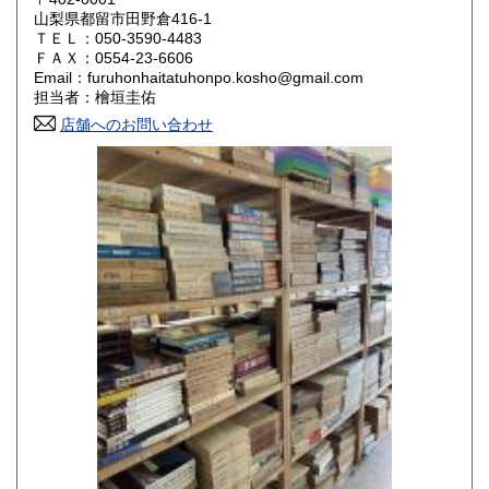
山梨県都留市田野倉416-1
ＴＥＬ：050-3590-4483
山口県
徳島県
800円
800円
ＦＡＸ：0554-23-6606
Email：furuhonhaitatuhonpo.kosho@gmail.com
香川県
愛媛県
800円
800円
担当者：檜垣圭佑
店舗へのお問い合わせ
高知県
福岡県
800円
800円
佐賀県
長崎県
800円
800円
熊本県
大分県
800円
800円
宮崎県
鹿児島県
800円
800円
沖縄県
1,500円