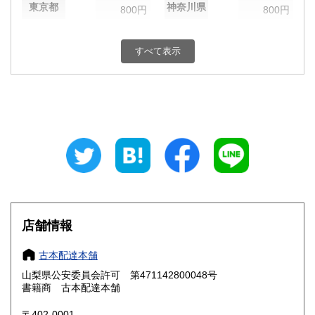
東京都
神奈川県
800円
800円
新潟県
富山県
800円
800円
すべて表示
石川県
福井県
800円
800円
山梨県
長野県
800円
800円
岐阜県
静岡県
800円
800円
愛知県
三重県
800円
800円
滋賀県
京都府
800円
800円
大阪府
兵庫県
800円
800円
店舗情報
奈良県
和歌山県
800円
800円
古本配達本舗
山梨県公安委員会許可 第471142800048号
鳥取県
島根県
800円
800円
書籍商 古本配達本舗
岡山県
広島県
800円
800円
〒402-0001