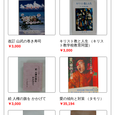
改訂 山武の巻き寿司
キリスト教と人生
（キリス
ト教学校教育同盟）
￥3,000
￥3,000
続 人権の旗を かかげて
愛の傾向と対策
（タモリ）
￥3,000
￥35,194