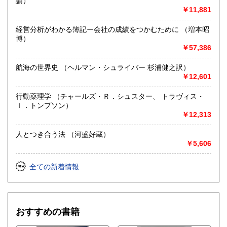
諭）
￥11,881
経営分析がわかる簿記ー会社の成績をつかむために （増本昭
博）
￥57,386
航海の世界史 （ヘルマン・シュライバー 杉浦健之訳）
￥12,601
行動薬理学 （チャールズ・Ｒ．シュスター、 トラヴィス・
Ｉ．トンプソン）
￥12,313
人とつき合う法 （河盛好蔵）
￥5,606
全ての新着情報
おすすめの書籍