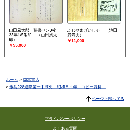
山田風太郎 葉書ペン3枚
ふじやまげいしゃ
（池田
33年1/5消印
（山田風太
満寿夫）
郎）
￥11,000
￥55,000
ホーム
岡本書店
歩兵228連隊第一中隊史 昭和５１年 コピー資料
ページ上部へ戻る
プライバシーポリシー
よくある質問