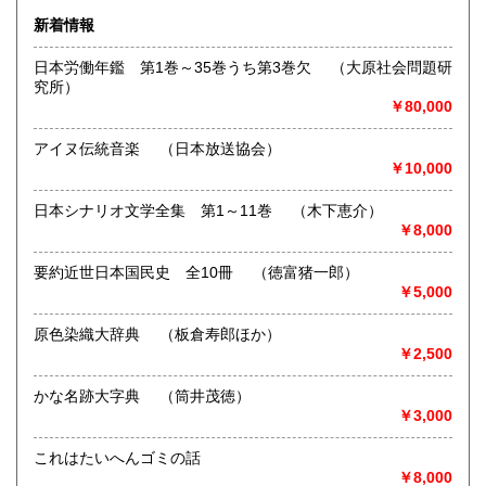
ます。
佐賀県
長崎県
2,710円
2,710円
新着情報
在庫量が膨大なため店舗ではなく倉庫形式をとっております
のでご希望の本がありましたらご来店の前にご連絡くだされ
熊本県
大分県
日本労働年鑑 第1巻～35巻うち第3巻欠 （大原社会問題研
2,710円
2,710円
ば出しておきます。
究所）
多量のお買い上げには、ご予算のご相談に応じます。
￥80,000
ご来店のお客様は東上線みずほ台駅よりお電話ください。お
宮崎県
鹿児島県
2,710円
2,710円
迎えに参ります。
買取の至急のご連絡が必要の場合は090-3003-3091までお電
アイヌ伝統音楽 （日本放送協会）
沖縄県
2,680円
話ください。
￥10,000
沿線名：東武東上線・地下鉄有楽町線
日本シナリオ文学全集 第1～11巻 （木下恵介）
最寄駅：上福岡駅
￥8,000
営業時間：午前9時〜午後4時半 15時以降のご注文に関しま
しては翌日発送します。
要約近世日本国民史 全10冊 （徳富猪一郎）
定休日：年中無休
￥5,000
書籍の買取について
原色染織大辞典 （板倉寿郎ほか）
￥2,500
お知らせ頂き次第、ご相談の上、全国どこへでも買い取りに
お伺いいたします。
かな名跡大字典 （筒井茂徳）
少量の場合は、送料当店負担着払い宅急便にてお送りくださ
￥3,000
い。
◎ホームページをリニューアルオープンしました。
これはたいへんゴミの話
是非1度ご来店してみてください。
￥8,000