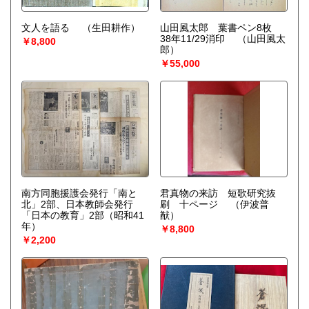
文人を語る
（生田耕作）
山田風太郎 葉書ペン8枚
38年11/29消印
（山田風太
￥8,800
郎）
￥55,000
南方同胞援護会発行「南と
君真物の来訪 短歌研究抜
北」2部、日本教師会発行
刷 十ページ
（伊波普
「日本の教育」2部（昭和41
猷）
年）
￥8,800
￥2,200