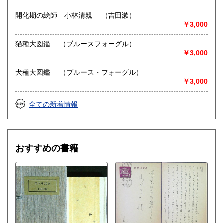
http://www.okamotoshoten.com/
開化期の絵師 小林清親 （吉田漱）
￥3,000
取り扱い分野
哲学宗教、歴史、社会科学、自然科学、美術工芸、国語国
猫種大図鑑 （ブルースフォーグル）
文、古典籍、近代文献、趣味、古書一般（その他）
￥3,000
軍事・戦記関係、植物関係、書道関係、道具類大量入荷
犬種大図鑑 （ブルース・フォーグル）
￥3,000
全ての新着情報
おすすめの書籍