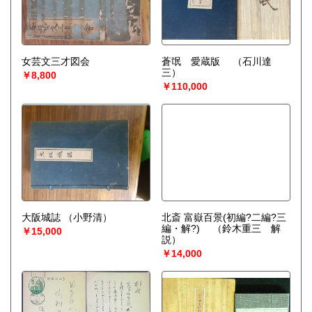
女芸文三才図会
蒼氓 愛蔵版
（石川達
三）
￥8,800
￥110,000
大阪城誌
（小野清）
北斎 富嶽百景(初編?二編?三
編・解?)
（鈴木重三 解
￥15,000
説）
￥14,000