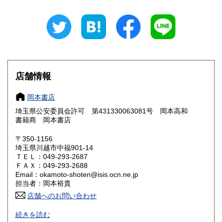
岐阜県
静岡県
2,180円
2,180円
愛知県
三重県
2,180円
2,180円
滋賀県
京都府
2,310円
2,310円
店舗情報
大阪府
兵庫県
2,310円
2,310円
岡本書店
奈良県
和歌山県
2,310円
2,310円
埼玉県公安委員会許可 第431330063081号 岡本高和
書籍商 岡本書店
鳥取県
島根県
2,440円
2,440円
〒350-1156
岡山県
広島県
2,440円
2,440円
埼玉県川越市中福901-14
ＴＥＬ：049-293-2687
ＦＡＸ：049-293-2688
山口県
徳島県
2,440円
2,570円
Email：okamoto-shoten@isis.ocn.ne.jp
担当者：岡本裕貴
香川県
愛媛県
2,570円
2,570円
店舗へのお問い合わせ
高知県
福岡県
2,710円
2,710円
続きを読む
お客様よりの直接仕入の為、どこよりも安くをモットにして