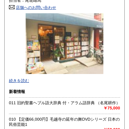
担当者：尾花雄馬
店舗へのお問い合わせ
高知県
福岡県
1,190円
1,460円
佐賀県
長崎県
1,460円
1,460円
熊本県
大分県
1,460円
1,460円
宮崎県
鹿児島県
1,460円
1,460円
沖縄県
1,460円
東京都小金井市にある店舗で古本、古書の買取や販売をして
続きを読む
おります。
出張買取、店頭買取なども行っておりますので、生前整理・
新着情報
終活・実家整理で古書や古い資料などが出てきたらご相談く
ださい。
011 旧約聖書ヘブル語大辞典 付・アラム語辞典 （名尾耕作）
いつでもご対応させていただきます。
￥75,000
尾花屋 尾花雄馬（代表責任者）
東京都小金井市東町4-20-3
010 【定価66,000円】毛越寺の延年の舞DVDシリーズ 日本の
042-407-5798
民俗芸能1