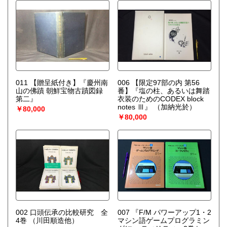
011 【贈呈紙付き】『慶州南
006 【限定97部の内 第56
山の佛蹟 朝鮮宝物古蹟図録
番】『塩の柱、あるいは舞踏
第二』
衣装のためのCODEX block
notes Ⅲ』
（加納光於）
￥80,000
￥80,000
002 口頭伝承の比較研究 全
007 『F/M パワーアップ1・2
4巻
（川田順造他）
マシン語ゲームプログラミン