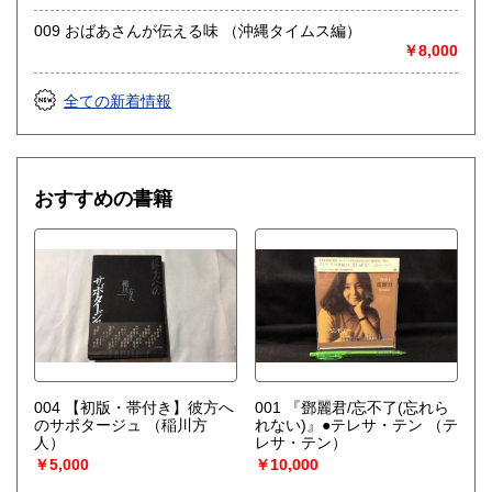
取り扱い分野
009 おばあさんが伝える味 （沖縄タイムス編）
哲学宗教、歴史、古典籍、近代文献、趣味、サブカルチャ
￥8,000
ー、古書一般（その他）
東洋医学、占い、易学、四柱推命、武道、鉄道、近代資料、
全ての新着情報
古地図、美術、雑誌、受験参考書、CD、DVDなど
おすすめの書籍
004 【初版・帯付き】彼方へ
001 『鄧麗君/忘不了(忘れら
のサボタージュ
（稲川方
れない)』●テレサ・テン
（テ
人）
レサ・テン）
￥5,000
￥10,000