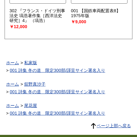
302 『フランス・ドイツ刑事
001 【国鉄車両配置表8】
法史 塙浩著作集［西洋法史
1975年版
研究］4』
（塙浩）
￥9,000
￥12,000
ホーム
私家版
001 詩集 冬の道 限定300部/謹呈サイン署名入り
ホーム
舘野真沙子
001 詩集 冬の道 限定300部/謹呈サイン署名入り
ホーム
尾花屋
001 詩集 冬の道 限定300部/謹呈サイン署名入り
ページ上部へ戻る