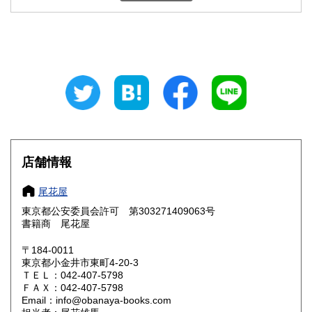
石川県
福井県
940円
940円
山梨県
長野県
940円
940円
岐阜県
静岡県
940円
940円
愛知県
三重県
940円
940円
滋賀県
京都府
1,060円
1,060円
大阪府
兵庫県
1,060円
1,060円
店舗情報
奈良県
和歌山県
1,060円
1,060円
尾花屋
東京都公安委員会許可 第303271409063号
鳥取県
島根県
1,190円
1,190円
書籍商 尾花屋
岡山県
広島県
1,190円
1,190円
〒184-0011
東京都小金井市東町4-20-3
ＴＥＬ：042-407-5798
山口県
徳島県
1,190円
1,190円
ＦＡＸ：042-407-5798
Email：info@obanaya-books.com
香川県
愛媛県
1,190円
1,190円