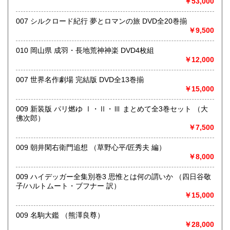
￥53,000
沿線名：中央線
最寄駅：東小金井駅
007 シルクロード紀行 夢とロマンの旅 DVD全20巻揃
営業時間：10:00～19:00
￥9,500
定休日：木曜日
010 岡山県 成羽・長地荒神神楽 DVD4枚組
書籍の買取について
￥12,000
《出張買取ご希望の方》
007 世界名作劇場 完結版 DVD全13巻揃
￥15,000
・日本全国出張買取可能です。ご希望のお客様はメールにて
ご連絡いただくか、042-407-5798までお電話ください。
009 新装版 パリ燃ゆ Ⅰ・Ⅱ・Ⅲ まとめて全3巻セット （大
《宅配買取ご希望の方》
佛次郎）
￥7,500
・本の量、タイトルや著者名、本の状態などを事前にお知ら
せください。
009 朝井閑右衛門追想 （草野心平/匠秀夫 編）
・本の背表紙の写真を事前にメールでお送りいただけると助
￥8,000
かります。
・買取できない本もございます。その際はご了承ください。
009 ハイデッガー全集別巻3 思惟とは何の謂いか （四日谷敬
子/ハルトムート・ブフナー 訳）
《店頭買取ご希望の方》
￥15,000
・東京都小金井市の実店舗までお持ちください。
009 名駒大鑑 （熊澤良尊）
・営業時間 10:00～19:00 定休日:木曜日
￥28,000