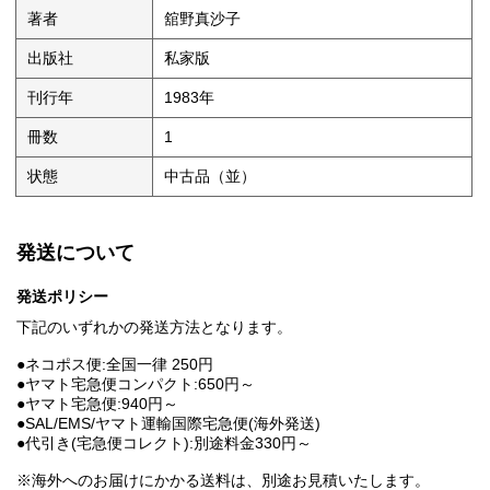
著者
舘野真沙子
出版社
私家版
刊行年
1983年
冊数
1
状態
中古品（並）
発送について
発送ポリシー
下記のいずれかの発送方法となります。
●ネコポス便:全国一律 250円
●ヤマト宅急便コンパクト:650円～
●ヤマト宅急便:940円～
●SAL/EMS/ヤマト運輸国際宅急便(海外発送)
●代引き(宅急便コレクト):別途料金330円～
※海外へのお届けにかかる送料は、別途お見積いたします。