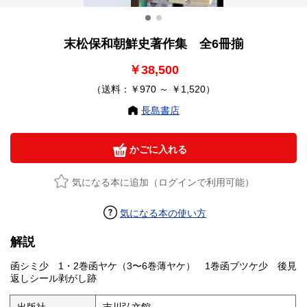
末松保和朝鮮史著作集 全6冊揃
￥38,500
（送料：￥970 ～ ￥1,520）
長島書店
かごに入れる
気になる本に追加（ログインで利用可能）
気になる本の使い方
解説
函シミ少 1・2巻函ヤケ（3〜6巻薄ヤケ） 1巻函ブツケ少 後見
返しシール剥がし跡