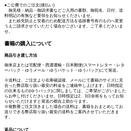
●ご公費でのご注文(後払い)
御見積・納品・御請求書などご入用の書類、御宛名、日付、送
料明記の有無など要領をお知らせくださいませ。
また紛失防止と安着のため配送方法を追跡番号有のものへ変更
うえご請求させていただく場合がございます。ご了承くださいま
せ。
書籍の購入について
商品引き渡し方法
御来店または宅配便・西濃運輸・日本郵便(スマートレター・レタ
ーパック・ゆうメール・ゆうパケット・ゆうパック)にて発送。
※送料は、ご注文より在庫確認後、メールにて書籍のサイズに見
合った弊店取り扱い最安の料金をご連絡申し上げます。日時指定
の出来るもの(ゆうパック)に関しましては、ご希望がございました
らお申し付けくださいませ。日時指定は2、3日余裕をもってお知
らせいただけますと発送の都合上助かります。
※複数冊ご注文頂きました場合の送料は、書籍をおまとめしてお
送りできる弊店取り扱い最安の送料をご案内させていただきま
す。
返品について