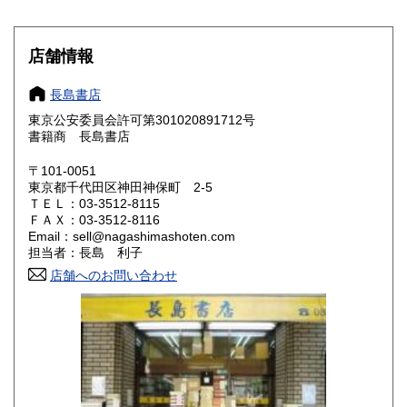
愛知県
三重県
1,030円
1,030円
滋賀県
京都府
1,120円
1,120円
店舗情報
大阪府
兵庫県
1,120円
1,120円
長島書店
奈良県
和歌山県
東京公安委員会許可第301020891712号
1,120円
1,120円
書籍商 長島書店
鳥取県
島根県
1,120円
1,120円
〒101-0051
東京都千代田区神田神保町 2-5
岡山県
広島県
1,120円
1,120円
ＴＥＬ：03-3512-8115
ＦＡＸ：03-3512-8116
Email：sell@nagashimashoten.com
山口県
徳島県
1,120円
1,120円
担当者：長島 利子
香川県
店舗へのお問い合わせ
愛媛県
1,120円
1,120円
高知県
福岡県
1,120円
1,440円
佐賀県
長崎県
1,440円
1,440円
熊本県
大分県
1,440円
1,440円