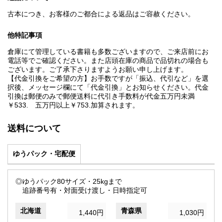
古本につき、お客様のご都合による返品はご容赦ください。
他特記事項
倉庫にて管理している書籍も多数ございますので、ご来店前にお
電話等でご確認ください。また店頭在庫の商品で品切れの場合も
ございます。ご了承下さりますようお願い申し上げます。
【代金引換をご希望の方】お手数ですが「振込、代引など」を選
択後、メッセージ欄にて「代金引換」とお知らせください。代金
引換は郵便のみで郵便送料に代引き手数料が代金五万円未満
￥533. 五万円以上￥753.加算されます。
送料について
ゆうパック・宅配便
◎ゆうパック80サイズ・25kgまで
追跡番号有・対面受け渡し・日時指定可
北海道
青森県
1,440円
1,030円