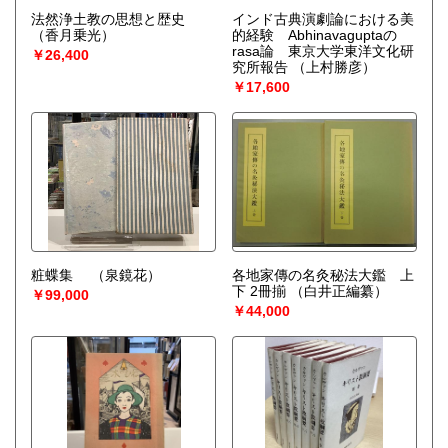
法然浄土教の思想と歴史
インド古典演劇論における美
（香月乗光）
的経験 Abhinavaguptaの
rasa論 東京大学東洋文化研
￥26,400
究所報告
（上村勝彦）
￥17,600
粧蝶集
（泉鏡花）
各地家傳の名灸秘法大鑑 上
下 2冊揃
（白井正編纂）
￥99,000
￥44,000