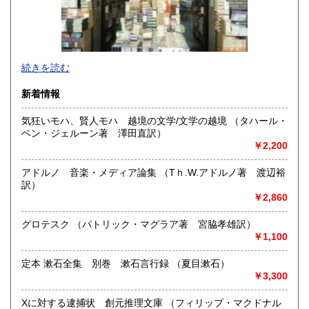
宮崎県
鹿児島県
1,440円
1,440円
沖縄県
1,520円
＜神保町店＞は、神田で営業してお陰様で百十余年（創業明
続きを読む
治３５年）書籍雑誌の販売、買入れ、出張での買取を致して
おります。
新着情報
＜駿河台下店＞は、現在買取専門店としてインターネット
気狂いモハ、賢人モハ 越境の文学/文学の越境 （タハール・
等の通信販売、宅配買取の店として営業致しております
ベン・ジェルーン著 澤田直訳）
￥2,200
沿線名：JR 地下鉄
最寄駅：水道橋駅 神保町駅 九段下駅
営業時間：10時30分〜18時
アドルノ 音楽・メディア論集 （Tｈ.W.アドルノ著 渡辺裕
定休日：水曜、日曜、祝日
訳）
￥2,860
書籍の買取について
グロテスク （パトリック・マグラア著 宮脇孝雄訳）
江戸時代〜明治時代の古典籍・和本・全集・哲学書・歴史
￥1,100
書・思想書・仏教書・宗教書等専門書から書道・美術・映
画・音楽・江戸東京・古い漫画・昔の漫画・近年の文庫ま
定本 漱石全集 別巻 漱石言行録 （夏目漱石）
で、幅広い分野で、専門スタッフが直接お伺いし査定・買い
￥3,300
取り致します。古書の出張買取致します。
Xに対する逮捕状 創元推理文庫 （フィリップ・マクドナル