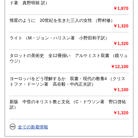
取り扱い分野
ド著 真野明裕 訳）
￥1,870
総記、哲学宗教、歴史、社会科学、自然科学、美術工芸、国
語国文、外国文学、古典籍、近代文献、趣味、サブカルチャ
彗星のように 20世紀を生きた三人の女性 （野村修）
ー、古書一般（その他）
￥1,320
古書全般
ライト （M・ジョン・ハリスン著 小野田和子訳）
￥1,320
タロットの美術史 全12冊揃い アルケミスト双書 （鏡リュ
ウジ）
￥12,100
ヨーロッパをどう理解するか 双書・現代の教養4 （クリス
トファ・ドーソン著 高谷毅・中内正夫訳）
￥1,100
新版 中世のキリスト教と文化 （C・ドウソン著 野口啓祐
訳）
￥1,320
全ての新着情報