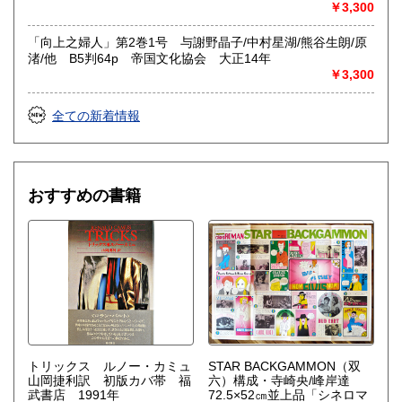
￥3,300
「向上之婦人」第2巻1号 与謝野晶子/中村星湖/熊谷生朗/原
渚/他 B5判64p 帝国文化協会 大正14年
￥3,300
全ての新着情報
おすすめの書籍
トリックス ルノー・カミュ
STAR BACKGAMMON（双
山岡捷利訳 初版カバ帯 福
六）構成・寺崎央/峰岸達
武書店 1991年
72.5×52㎝並上品「シネロマ