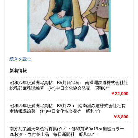
宮崎県
鹿児島県
430円
430円
沖縄県
430円
2026年で創業45年目になります。
続きを読む
In 2026, we will have been in business for 45 years.
新着情報
沿線名：(無店舗)
昭和六年版満洲写真帖 B5判箱145p 南満洲鉄道株式会社社
最寄駅：(無店舗)
総務部庶務課編著 (社)中日文化協会発売 昭和6年
営業時間：10:00〜18:00
￥22,000
定休日：(無店舗)
書籍の買取について
昭和四年版満洲写真帖 B5判73p 南満洲鉄道株式会社社長
室情報課編著 (社)中日文化協会発売 昭和4年
内容によります。
￥8,800
南方共栄圏天然色写真集(タイ・佛印篇)69×19㎝無綴カラー
取り扱い分野
25枚タトウ付並上品 毎日新聞社 昭和18年
古典籍、近代文献、趣味、サブカルチャー、古書一般（その