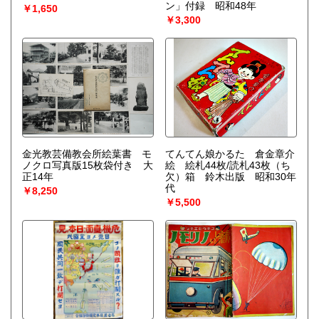
ン」付録 昭和48年
￥1,650
￥3,300
金光教芸備教会所絵葉書 モ
てんてん娘かるた 倉金章介
ノクロ写真版15枚袋付き 大
絵 絵札44枚/読札43枚（ち
正14年
欠）箱 鈴木出版 昭和30年
代
￥8,250
￥5,500