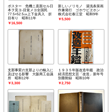
ポスター 危機ニ直面セル日
新しいノリモノ 湯浅条策画
本ヲ見ヨ-目覚メヨ全国民
作兼発行 ゴホウビヱホン
77.5×52.5㎝上下金具入 折
株式会社春江堂 昭和9年
目有り 昭和11年
￥5,500
￥16,500
支那事変の支那よりの輸入に
１９３５年版改造年鑑 政治
及ぼせる影響 大阪商工会議
経済思想文芸「改造」新年号
所 昭和12年
別冊附録 昭和10年
￥3,300
￥2,750