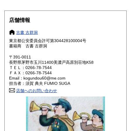
滋賀県
京都府
430円
430円
店舗情報
大阪府
兵庫県
430円
430円
古書 古群洞
奈良県
和歌山県
430円
430円
東京都公安委員会許可第304428100004号
書籍商 古書 古群洞
鳥取県
島根県
430円
430円
〒391-0011
岡山県
広島県
430円
430円
長野県茅野市玉川11400美濃戸高原別荘地K58
ＴＥＬ：0266-78-7544
ＦＡＸ：0266-78-7544
山口県
徳島県
430円
430円
Email：kogundou60@me.com
担当者：須賀 典夫 FUMIO SUGA
香川県
愛媛県
430円
430円
店舗へのお問い合わせ
高知県
福岡県
430円
430円
佐賀県
長崎県
430円
430円
熊本県
大分県
430円
430円