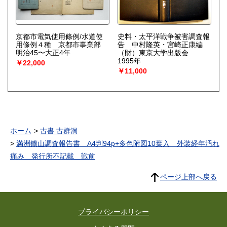
京都市電気使用條例/水道使
史料・太平洋戦争被害調査報
用條例４種 京都市事業部
告 中村隆英・宮崎正康編
明治45〜大正4年
（財）東京大学出版会
1995年
￥22,000
￥11,000
ホーム
古書 古群洞
満洲鑛山調査報告書 A4判94p+多色附図10葉入 外装経年汚れ
痛み 発行所不記載 戦前
ページ上部へ戻る
プライバシーポリシー