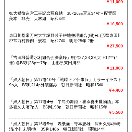
￥11,000
他）
和本・開拓/植民資料・戦時資料・文学一般・詩歌句集・児童
御大禮御造営工事記念写真帖 38×26㎝写真34枚＋配置図
書 ・児童資料・芸能/サブカル・広告資料・ポスター・版画/
美本 非売 大林組 昭和4年
刷り物 ・絵葉書・双六・地図/鳥瞰図
￥16,500
東田川郡常万村大字堀野砂子耕地整理組合(綴)+山形県東田川
郡常万村條例・規程 昭和7年、明治25年 2冊
￥27,500
「吉田堰普通水利組合会決議録」明治37,38,39,大正12年(4
冊) 各B6判23p〜78p 山形県東田川郡
￥11,000
「婦人朝日」第17巻10号「戦時下ノ仕事服」カラーイラスト
9p入 B5判214p外装痛み 朝日新聞社 昭和15年
￥4,400
「婦人朝日」第17巻4号「半島の舞姫・崔承喜出世物語」本
多喜久夫著7p入 B5判198p 朝日新聞社 昭和15年
￥5,500
「婦人朝日」第16巻5号 表紙画・寺本忠雄 深田久弥/神崎
清/小川未明/他 B5判148p 朝日新聞社 昭和14年