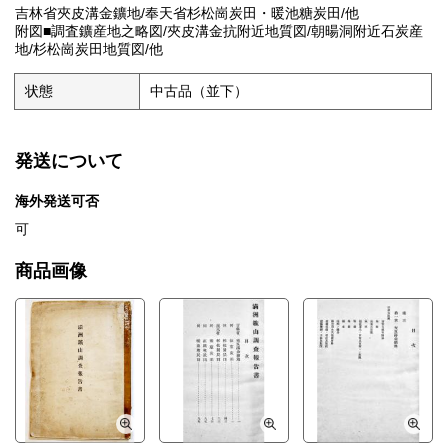
吉林省夾皮溝金鑛地/奉天省杉松崗炭田・暖池糖炭田/他
附図■調査鑛産地之略図/夾皮溝金抗附近地質図/朝暘洞附近石炭産
地/杉松崗炭田地質図/他
状態
中古品（並下）
発送について
海外発送可否
可
商品画像