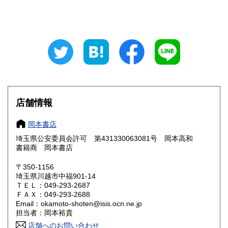
山梨県
長野県
2,180円
2,180円
岐阜県
静岡県
2,180円
2,180円
愛知県
三重県
2,180円
2,180円
滋賀県
京都府
2,310円
2,310円
店舗情報
大阪府
兵庫県
2,310円
2,310円
岡本書店
奈良県
和歌山県
2,310円
2,310円
埼玉県公安委員会許可 第431330063081号 岡本高和
書籍商 岡本書店
鳥取県
島根県
2,440円
2,440円
〒350-1156
岡山県
広島県
2,440円
2,440円
埼玉県川越市中福901-14
ＴＥＬ：049-293-2687
ＦＡＸ：049-293-2688
山口県
徳島県
2,440円
2,570円
Email：okamoto-shoten@isis.ocn.ne.jp
担当者：岡本裕貴
香川県
愛媛県
2,570円
2,570円
店舗へのお問い合わせ