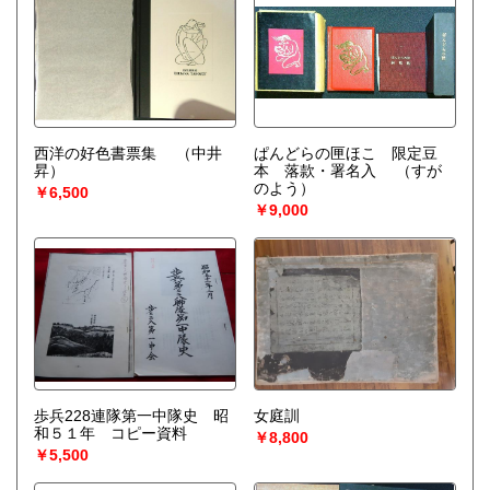
西洋の好色書票集
（中井
ぱんどらの匣ほこ 限定豆
昇）
本 落款・署名入
（すが
のよう）
￥6,500
￥9,000
歩兵228連隊第一中隊史 昭
女庭訓
和５１年 コピー資料
￥8,800
￥5,500