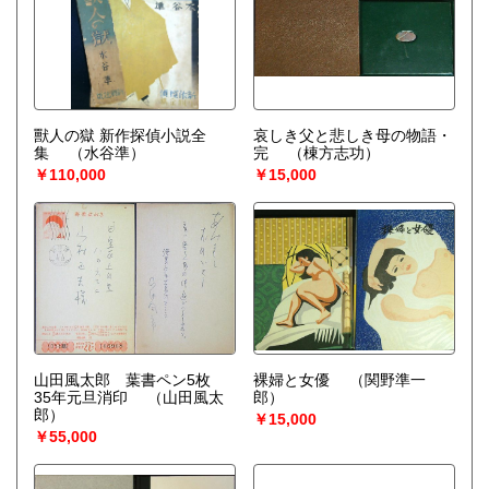
獸人の獄 新作探偵小説全
哀しき父と悲しき母の物語・
集
（水谷準）
完
（棟方志功）
￥110,000
￥15,000
山田風太郎 葉書ペン5枚
裸婦と女優
（関野準一
35年元旦消印
（山田風太
郎）
郎）
￥15,000
￥55,000