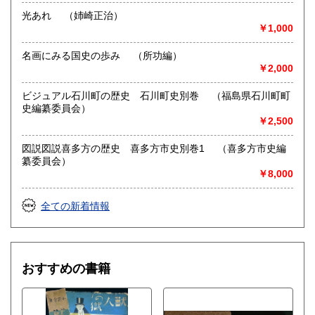
◎ホームページをリニューアルオープンしました。
光あれ （姉崎正治）
是非1度ご来店してみてください。
￥1,000
http://www.okamotoshoten.com/
名画にみる国史の歩み （所功編）
￥2,000
取り扱い分野
哲学宗教、歴史、社会科学、自然科学、美術工芸、国語国
ビジュアル石川町の歴史 石川町史別巻 （福島県石川町町
文、古典籍、近代文献、趣味、古書一般（その他）
史編纂委員会）
軍事・戦記関係、植物関係、書道関係、道具類大量入荷
￥2,500
図説図説喜多方の歴史 喜多方市史別巻1 （喜多方市史編
纂委員会）
￥8,000
全ての新着情報
おすすめの書籍