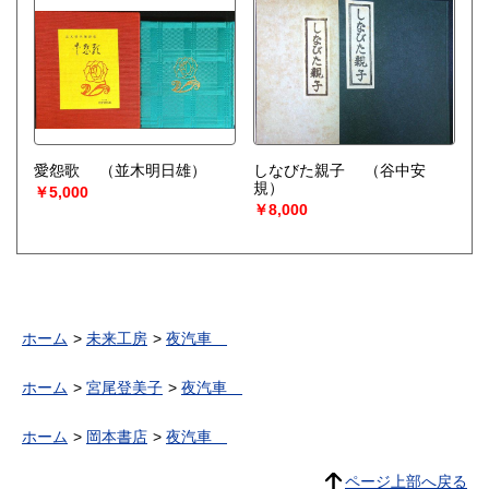
愛怨歌
（並木明日雄）
しなびた親子
（谷中安
規）
￥5,000
￥8,000
ホーム
未来工房
夜汽車
ホーム
宮尾登美子
夜汽車
ホーム
岡本書店
夜汽車
ページ上部へ戻る