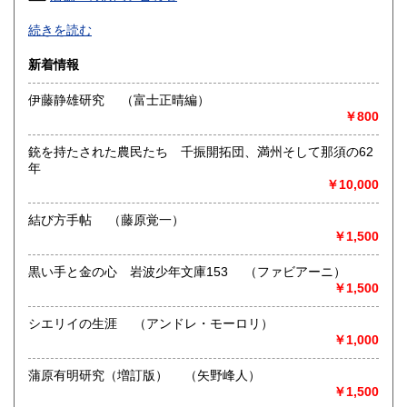
高知県
福岡県
2,710円
2,710円
続きを読む
お客様よりの直接仕入の為、どこよりも安くをモットにして
ます。
佐賀県
長崎県
2,710円
2,710円
新着情報
在庫量が膨大なため店舗ではなく倉庫形式をとっております
のでご希望の本がありましたらご来店の前にご連絡くだされ
熊本県
大分県
伊藤静雄研究 （富士正晴編）
2,710円
2,710円
ば出しておきます。
￥800
多量のお買い上げには、ご予算のご相談に応じます。
ご来店のお客様は東上線みずほ台駅よりお電話ください。お
宮崎県
鹿児島県
2,710円
2,710円
迎えに参ります。
銃を持たされた農民たち 千振開拓団、満州そして那須の62
買取の至急のご連絡が必要の場合は090-3003-3091までお電
年
沖縄県
2,680円
話ください。
￥10,000
沿線名：東武東上線・地下鉄有楽町線
結び方手帖 （藤原覚一）
最寄駅：上福岡駅
￥1,500
営業時間：午前9時〜午後4時半 15時以降のご注文に関しま
しては翌日発送します。
黒い手と金の心 岩波少年文庫153 （ファビアーニ）
定休日：年中無休
￥1,500
書籍の買取について
シエリイの生涯 （アンドレ・モーロリ）
￥1,000
お知らせ頂き次第、ご相談の上、全国どこへでも買い取りに
お伺いいたします。
蒲原有明研究（増訂版） （矢野峰人）
少量の場合は、送料当店負担着払い宅急便にてお送りくださ
￥1,500
い。