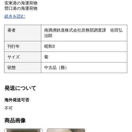
安東港の海運荷物
營口港の海運荷物
続きを読む
著者
南満洲鉄道株式会社庶務部調査課 佐田弘
治郎
刊行年
昭和3
サイズ
菊
状態
中古品（難）
発送について
海外発送可否
不可
商品画像