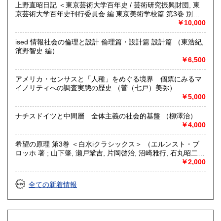
上野直昭日記 ＜東京芸術大学百年史 / 芸術研究振興財団, 東
への振込、店頭支払をお選び頂けます。
京芸術大学百年史刊行委員会 編 東京美術学校篇 第3巻 別巻
＞ （上野直昭 著）
￥10,000
取り扱い分野
哲学宗教、社会科学、自然科学、美術工芸、外国文学、近代
ised 情報社会の倫理と設計 倫理篇・設計篇 設計篇 （東浩紀,
文献、趣味、古書一般（その他）
濱野智史 編）
フェミニズム、クィア・スタディーズ等ジェンダー研究。精
￥6,500
神医学および福祉。社会科学全般。
アメリカ・センサスと「人種」をめぐる境界 個票にみるマ
イノリティへの調査実態の歴史 （菅（七戸）美弥）
￥5,000
ナチスドイツと中間層 全体主義の社会的基盤 （柳澤治）
￥4,000
希望の原理 第3巻 ＜白水iクラシックス＞ （エルンスト・ブ
ロッホ 著 ; 山下肇, 瀬戸鞏吉, 片岡啓治, 沼崎雅行, 石丸昭二,
保坂一夫 訳）
￥2,000
全ての新着情報