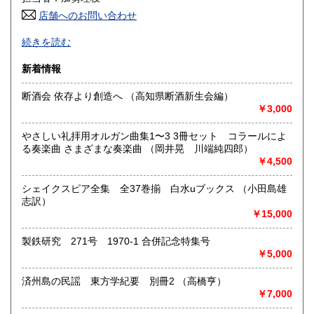
店舗へのお問い合わせ
高知県
福岡県
185円
185円
ごはんの炊き方から人生の危機まで。
続きを読む
出版年を問わず、社会や自分について考える友となる本、生
佐賀県
長崎県
185円
185円
活を豊かにする本を広く扱います。
新着情報
熊本県
大分県
185円
185円
沿線名：小田急線/京王井の頭線
断酒会 依存より創造へ （高知県断酒新生会編）
最寄駅：下北沢駅 南口徒歩3分 「北沢タウンホール」正面
￥3,000
宮崎県
鹿児島県
入り口前
185円
185円
営業時間：正午から午後8時
やさしい礼拝用オルガン曲集1〜3 3冊セット コラールによ
定休日：月曜日
沖縄県
185円
る奏楽曲 さまざまな奏楽曲 （岡井晃 川端純四郎）
￥4,500
書籍の買取について
●店頭買取いたします。営業時間中に直接お持ち下さい。ご予
シェイクスピア全集 全37巻揃 白水uブックス （小田島雄
約等は必要ありません。担当者が留守の場合には、お預かり
志訳）
いたします。
￥15,000
●大量の場合は、出張買取致します。本の所在地、大体の量や
製鉄研究 271号 1970-1 合併記念特集号
内容をお知らせ下さい。ご予約の日に現地に担当者が参りま
￥5,000
す。
済州島の民謡 東方学紀要 別冊2 （高橋亨）
●遠方の方、ご多忙の方は、宅配便着払いによる買取もしてお
￥7,000
ります。あらかじめ量や内容をご連絡頂き、当店から送付致
します必要書類・伝票をご利用下さい。お支払いは指定口座