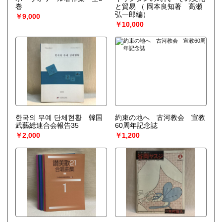
巻
と貿易
（ 岡本良知著 高瀬
弘一郎編）
￥9,000
￥10,000
한국의 무예 단체현황 韓国
約束の地へ 古河教会 宣教
武藝総連合会報告35
60周年記念誌
￥2,000
￥1,200