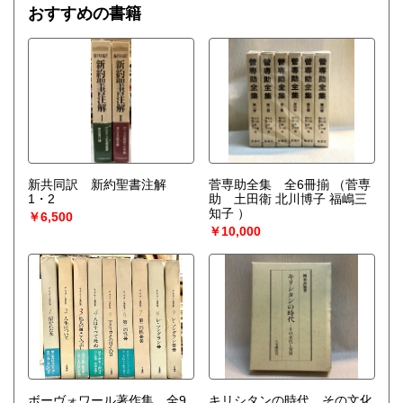
おすすめの書籍
新共同訳 新約聖書注解
菅専助全集 全6冊揃
（菅専
1・2
助 土田衛 北川博子 福嶋三
知子 ）
￥6,500
￥10,000
ボーヴォワール著作集 全9
キリシタンの時代 その文化