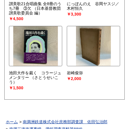
讃美歌21合唱曲集 全8冊のう
にっぽんのえ 谷岡ヤスジ／
ち7冊 ③欠
（日本基督教団
木村恒久
讃美歌委員会 編）
￥3,300
￥4,500
池田大作を裁く コラージュ
岩崎俊弥
メンタリー
（さとうせいこ
￥2,000
う）
￥1,500
ホーム
南満洲鉄道株式会社庶務部調査課 佐田弘治郎