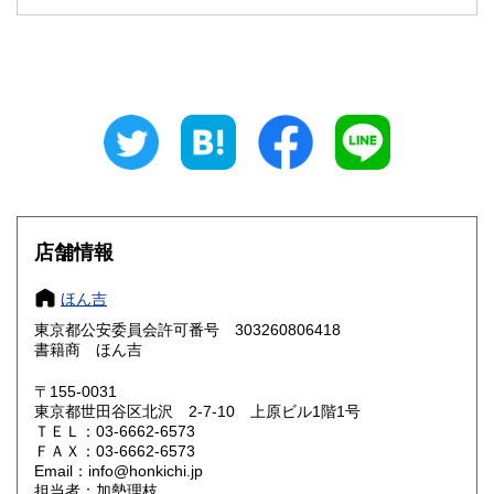
石川県
福井県
185円
185円
山梨県
長野県
185円
185円
岐阜県
静岡県
185円
185円
愛知県
三重県
185円
185円
滋賀県
京都府
185円
185円
大阪府
兵庫県
185円
185円
店舗情報
奈良県
和歌山県
185円
185円
ほん吉
東京都公安委員会許可番号 303260806418
鳥取県
島根県
185円
185円
書籍商 ほん吉
岡山県
広島県
185円
185円
〒155-0031
東京都世田谷区北沢 2-7-10 上原ビル1階1号
ＴＥＬ：03-6662-6573
山口県
徳島県
185円
185円
ＦＡＸ：03-6662-6573
Email：info@honkichi.jp
香川県
愛媛県
185円
185円
担当者：加勢理枝