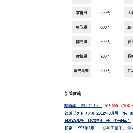
京都府
800円
大
鳥取県
800円
島
徳島県
800円
香
佐賀県
900円
長
鹿児島県
900円
沖
新着書籍
醒睡笑
（関山和夫）
￥3,000 （送料
鉄道ピクトリアル 2012年3月号 No. 8
日本の風景 1973年4月号 冬号No.4
群像 1997年2月
（多和田葉子、 鈴