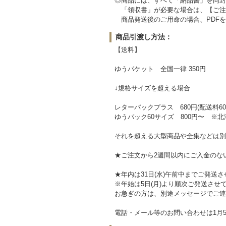
◎商品には、すべて「納品書」を同封
「領収書」が必要な場合は、【ご注
商品発送後のご用命の場合、PDFを
商品引渡し方法：
【送料】
ゆうパケット 全国一律 350円
↓規格サイズを超える場合
レターパックプラス 680円(配送料60
ゆうパック60サイズ 800円〜 ※北
それを超える大型商品や全集などは別
★ご注文から2週間以内にご入金のな
★年内は31日(水)午前中までご発送
※年始は5日(月)より順次ご発送させ
お急ぎの方は、別途メッセージでご連
電話・メール等のお問い合わせは1月5