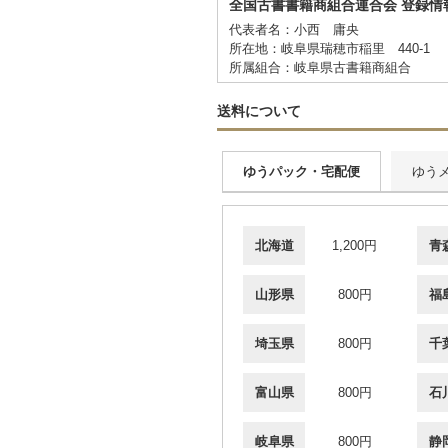
全国古書書籍商組合連合会 登録情
代表者名：小西 庸央
所在地：岐阜県瑞穂市稲里 440-1
所属組合：岐阜県古書籍商組合
送料について
ゆうパック・宅配便
ゆう
北海道
1,200円
青
山形県
800円
福
埼玉県
800円
千
富山県
800円
石
岐阜県
800円
静