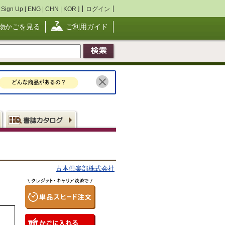
Sign Up [
ENG
|
CHN
|
KOR
]
ログイン
物かごを見る
ご利用ガイド
古本倶楽部株式会社