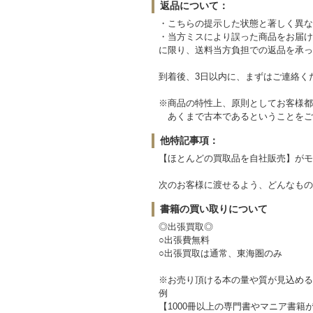
返品について：
・こちらの提示した状態と著しく異な
・当方ミスにより誤った商品をお届け
に限り、送料当方負担での返品を承っ
到着後、3日以内に、まずはご連絡く
※商品の特性上、原則としてお客様都
あくまで古本であるということをご
他特記事項：
【ほとんどの買取品を自社販売】がモ
次のお客様に渡せるよう、どんなもの
書籍の買い取りについて
◎出張買取◎
○出張費無料
○出張買取は通常、東海圏のみ
※お売り頂ける本の量や質が見込める
例
【1000冊以上の専門書やマニア書籍