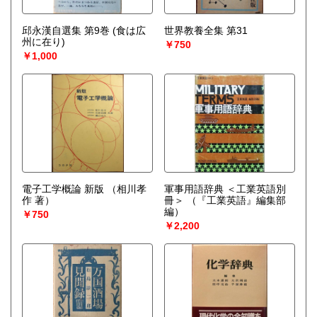
邱永漢自選集 第9巻 (食は広
世界教養全集 第31
州に在り)
￥750
￥1,000
電子工学概論 新版
（相川孝
軍事用語辞典 ＜工業英語別
作 著）
冊＞
（『工業英語』編集部
編）
￥750
￥2,200