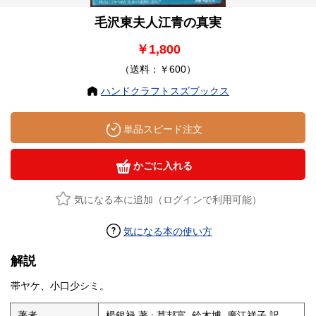
毛沢東夫人江青の真実
￥1,800
（送料：￥600）
ハンドクラフトスズブックス
単品スピード注文
かごに入れる
気になる本に追加（ログインで利用可能）
気になる本の使い方
解説
帯ヤケ、小口少シミ。
著者
楊銀禄 著 ; 莫邦富, 鈴木博, 廣江祥子 訳