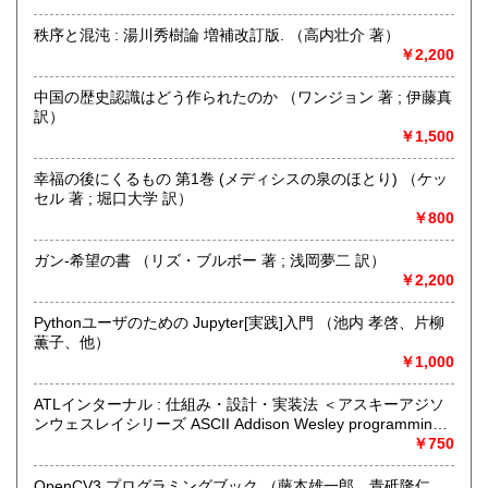
600円
600円
営業時間：9:00-17:00
秩序と混沌 : 湯川秀樹論 増補改訂版. （高内壮介 著）
定休日：不定休
沖縄県
600円
￥2,200
書籍の買取について
中国の歴史認識はどう作られたのか （ワンジョン 著 ; 伊藤真
出張買取、宅配買取を行っています。
訳）
出張買取エリアは、宮城県の仙南地域、福島県の県北地域と
￥1,500
しております。その他の近隣地域の方で出張買取をご希望の
方はご相談ください。
幸福の後にくるもの 第1巻 (メディシスの泉のほとり) （ケッ
セル 著 ; 堀口大学 訳）
￥800
取り扱い分野
歴史、自然科学、美術工芸、趣味、サブカルチャー、古書一
ガン-希望の書 （リズ・ブルボー 著 ; 浅岡夢二 訳）
般（その他）
￥2,200
Pythonユーザのための Jupyter[実践]入門 （池内 孝啓、片柳
薫子、他）
￥1,000
ATLインターナル : 仕組み・設計・実装法 ＜アスキーアジソ
ンウェスレイシリーズ ASCII Addison Wesley programming
series＞ （Brent Rector, Chris Sells 著 ; QUIPU LLC 訳）
￥750
OpenCV3 プログラミングブック （藤本雄一郎、青砥隆仁、