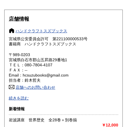
滋賀県
京都府
600円
600円
大阪府
兵庫県
600円
600円
店舗情報
奈良県
和歌山県
600円
600円
ハンドクラフトスズブックス
宮城県公安委員会許可 第221100000533号
鳥取県
島根県
600円
600円
書籍商 ハンドクラフトスズブックス
岡山県
広島県
600円
600円
〒989-0203
宮城県白石市郡山五昇路29番地1
ＴＥＬ：080-7804-4107
山口県
徳島県
600円
600円
ＦＡＸ：--
Email：hcsuzubooks@gmail.com
香川県
愛媛県
600円
600円
担当者：鈴木哲夫
店舗へのお問い合わせ
高知県
福岡県
600円
600円
「作って、遊んで、学ぶ」をテーマにしたオンラインブック
続きを読む
ストアです。
佐賀県
長崎県
600円
600円
工作や工芸、美術など、ものづくりを楽しむ本を中心に、多
新着情報
彩なジャンルを取り扱っております。
熊本県
大分県
600円
600円
岩波講座 世界歴史 全28巻＋別巻揃
沿線名：-
￥12,000
宮崎県
鹿児島県
最寄駅：-