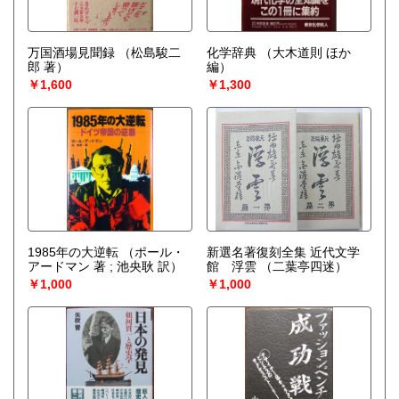
万国酒場見聞録
（松島駿二
化学辞典
（大木道則 ほか
郎 著）
編）
￥1,600
￥1,300
1985年の大逆転
（ポール・
新選名著復刻全集 近代文学
アードマン 著 ; 池央耿 訳）
館 浮雲
（二葉亭四迷）
￥1,000
￥1,000