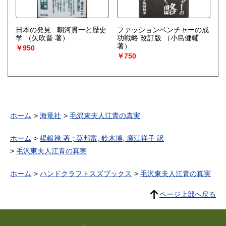
日本の発見 : 朝河貫一と歴史
ファッションベンチャーの成
学
（矢吹晋 著）
功戦略 改訂版
（小島健輔
著）
￥950
￥750
ホーム
海竜社
毛沢東夫人江青の真実
ホーム
楊銀禄 著 ; 莫邦富, 鈴木博, 廣江祥子 訳
毛沢東夫人江青の真実
ホーム
ハンドクラフトスズブックス
毛沢東夫人江青の真実
ページ上部へ戻る