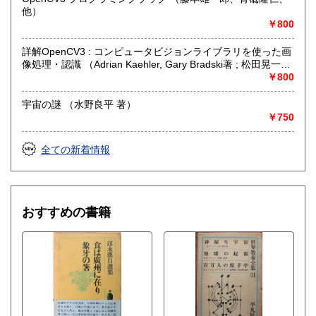
他）
￥800
詳解OpenCV3 : コンピュータビジョンライブラリを使った画
像処理・認識 （Adrian Kaehler, Gary Bradski著 ; 松田晃一
訳）
￥800
宇宙の謎 （水野良平 著）
￥750
全ての新着情報
おすすめの書籍