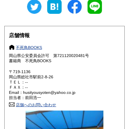
300円
300円
石川県
福井県
300円
300円
山梨県
長野県
300円
300円
店舗情報
岐阜県
静岡県
300円
300円
不死鳥BOOKS
愛知県
三重県
300円
300円
岡山県公安委員会許可 第721120020481号
書籍商 不死鳥BOOKS
滋賀県
京都府
300円
300円
〒719-1136
大阪府
兵庫県
300円
300円
岡山県総社市駅前2-8-26
ＴＥＬ：--
奈良県
和歌山県
ＦＡＸ：--
300円
300円
Email：husityousyoten@yahoo.co.jp
担当者：前田浩一
鳥取県
島根県
300円
300円
店舗へのお問い合わせ
岡山県
広島県
300円
300円
山口県
徳島県
300円
300円