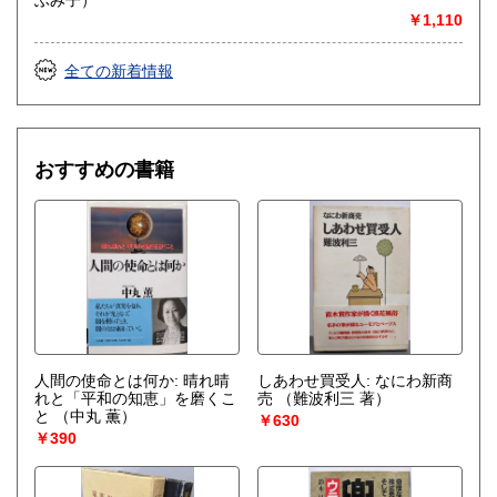
￥1,110
全ての新着情報
おすすめの書籍
人間の使命とは何か: 晴れ晴
しあわせ買受人: なにわ新商
れと「平和の知恵」を磨くこ
売
（難波利三 著）
と
（中丸 薫）
￥630
￥390