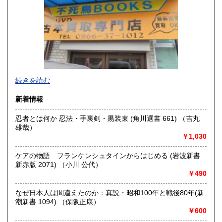
香川県
愛媛県
300円
300円
高知県
福岡県
300円
300円
佐賀県
長崎県
300円
300円
不死鳥BOOKSでは、書籍だけでなくCD、DVD、レコード、
熊本県
大分県
300円
300円
続きを読む
ゲーム、おもちゃ、骨董品まであらゆるものの買い取りがで
きます。店主が、日本全国買取にお伺いいたします。お気軽
宮崎県
鹿児島県
新着情報
300円
300円
にお問い合わせください。出張費は、無料です。
忍者とは何か 忍法・手裏剣・黒装束 (角川選書 661) （吉丸
沖縄県
300円
沿線名：伯備線・桃太郎線(吉備線)
雄哉）
最寄駅：総社駅
￥1,030
営業時間：9時から17時
定休日：年中無休
ケアの物語 フランケンシュタインからはじめる (岩波新書
新赤版 2071) （小川 公代）
書籍の買取について
￥490
不死鳥BOOKSでは、書籍だけでなくCD、DVD、レコード、
ゲーム、おもちゃ、骨董品まであらゆるものの買い取りがで
なぜ日本人は間違えたのか：真説・昭和100年と戦後80年(新
きます。店主が、日本全国買取にお伺いいたします。お気軽
潮新書 1094) （保阪正康）
にお問い合わせください。出張費は、無料です。
￥600