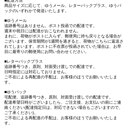
■配送方法
商品サイズに応じて、ゆうメール、レターパックプラス、ゆうパ
ックのいずれかで発送いたします。
■ゆうメール
追跡番号はありません。ポスト投函での配達です。
週末や祝日には配達がおこなわれません。
まれに、荷物がポストに入らず、郵便局に持ち戻りとなる場合が
ございます。保管期間が1週間を過ぎると、荷物がこちらに返送さ
れてしまいます。ポストに不在票が投函されていた場合は、お早
目に最寄りの郵便局にお問い合わせください。
■レターパックプラス
追跡番号つき。原則、対面受け渡しでの配達です。
日時指定には対応しておりません。
ご不在による再配達の手配は、お客様のほうでお願いいたしま
す。
■ゆうパック
宅配便。追跡番号つき。原則、対面受け渡しでの配達です。
配達希望日時がございましたら、ご注文後、お支払いの前にご連
絡ください(配達指定日は、対応できない場合もございますので、
ご了承ください)。
ご不在による再配達の手配は、お客様のほうでお願いいたしま
す。