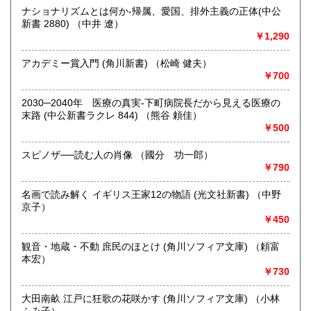
ナショナリズムとは何か-帰属、愛国、排外主義の正体(中公
取り扱い分野
新書 2880) （中井 遼）
哲学宗教、歴史、社会科学、自然科学、美術工芸、趣味、外
￥1,290
国書、サブカルチャー、古書一般（その他）
オールジャンル
アカデミー賞入門 (角川新書) （松崎 健夫）
￥700
2030─2040年 医療の真実-下町病院長だから見える医療の
末路 (中公新書ラクレ 844) （熊谷 頼佳）
￥500
スピノザ──読む人の肖像 （國分 功一郎）
￥790
名画で読み解く イギリス王家12の物語 (光文社新書) （中野
京子）
￥450
観音・地蔵・不動 庶民のほとけ (角川ソフィア文庫) （頼富
本宏）
￥730
大田南畝 江戸に狂歌の花咲かす (角川ソフィア文庫) （小林
ふみ子）