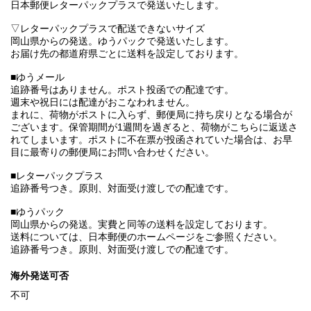
日本郵便レターパックプラスで発送いたします。
▽レターパックプラスで配送できないサイズ
岡山県からの発送。ゆうパックで発送いたします。
お届け先の都道府県ごとに送料を設定しております。
■ゆうメール
追跡番号はありません。ポスト投函での配達です。
週末や祝日には配達がおこなわれません。
まれに、荷物がポストに入らず、郵便局に持ち戻りとなる場合が
ございます。保管期間が1週間を過ぎると、荷物がこちらに返送さ
れてしまいます。ポストに不在票が投函されていた場合は、お早
目に最寄りの郵便局にお問い合わせください。
■レターパックプラス
追跡番号つき。原則、対面受け渡しでの配達です。
■ゆうパック
岡山県からの発送。実費と同等の送料を設定しております。
送料については、日本郵便のホームページをご参照ください。
追跡番号つき。原則、対面受け渡しでの配達です。
海外発送可否
不可