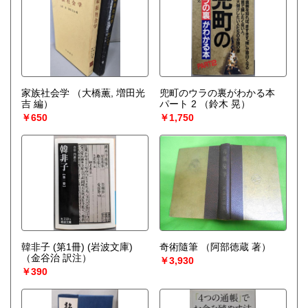
家族社会学
（大橋薫, 増田光
兜町のウラの裏がわかる本
吉 編）
パート 2
（鈴木 晃）
￥650
￥1,750
韓非子 (第1冊) (岩波文庫)
奇術隨筆
（阿部徳蔵 著）
（金谷治 訳注）
￥3,930
￥390