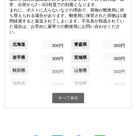
常、出荷から2～3日程度での到着となります。
まれに、ポストに入らないなどの理由で、荷物が郵便局に持
ち替えられる場合があります。郵便局に保管された荷物は1週
間経過すると返送されてしまいます。不在表が投函されてい
た場合は、お早めに最寄りの郵便局にお問い合わせくださ
い。
北海道
青森県
300円
300円
岩手県
宮城県
300円
300円
秋田県
山形県
300円
300円
福島県
茨城県
300円
300円
栃木県
群馬県
300円
300円
すべて表示
埼玉県
千葉県
300円
300円
東京都
神奈川県
300円
300円
新潟県
富山県