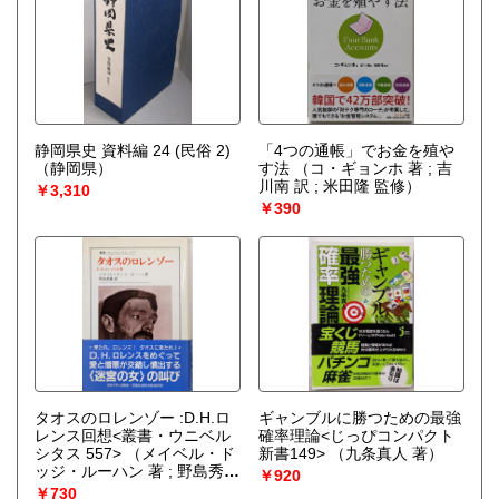
静岡県史 資料編 24 (民俗 2)
「4つの通帳」でお金を殖や
（静岡県）
す法
（コ・ギョンホ 著 ; 吉
川南 訳 ; 米田隆 監修）
￥3,310
￥390
タオスのロレンゾー :D.H.ロ
ギャンブルに勝つための最強
レンス回想<叢書・ウニベル
確率理論<じっぴコンパクト
シタス 557>
（メイベル・ド
新書149>
（九条真人 著）
ッジ・ルーハン 著 ; 野島秀勝
￥920
訳）
￥730