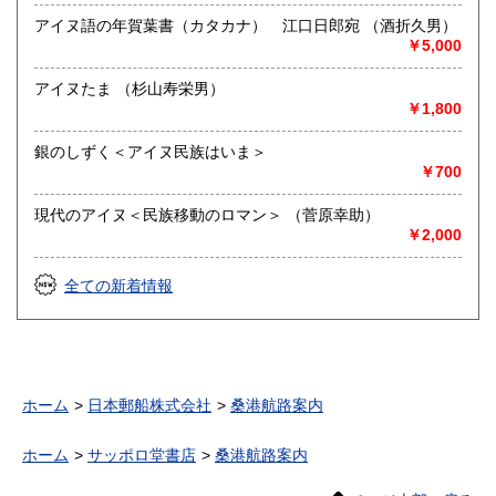
アイヌ語の年賀葉書（カタカナ） 江口日郎宛 （酒折久男）
￥5,000
アイヌたま （杉山寿栄男）
￥1,800
銀のしずく＜アイヌ民族はいま＞
￥700
現代のアイヌ＜民族移動のロマン＞ （菅原幸助）
￥2,000
全ての新着情報
ホーム
日本郵船株式会社
桑港航路案内
ホーム
サッポロ堂書店
桑港航路案内