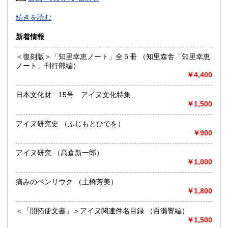
高知県
福岡県
600円
600円
-
続きを読む
佐賀県
長崎県
600円
600円
沿線名：地下鉄南北線
新着情報
最寄駅：真駒内駅徒歩7分
熊本県
大分県
600円
600円
営業時間：13:00-17:00
＜復刻版＞「知里幸恵ノート」全５冊 （知里森舎「知里幸恵
定休日：日～水・祝
ノート」刊行部編）
宮崎県
鹿児島県
600円
600円
￥4,400
書籍の買取について
沖縄県
600円
-
日本文化財 15号 アイヌ文化特集
￥1,500
取り扱い分野
アイヌ研究史 （ふじもとひでを）
総記、哲学宗教、歴史、社会科学、自然科学、美術工芸、古
￥900
典籍、近代文献、外国書、古書一般（その他）
北海道樺太千島文献（アイヌ民族・北海道史・市町村・動植
アイヌ研究 （高倉新一郎）
物・文学・考古）シベリア日露,満洲朝鮮台湾
￥1,000
痛みのペンリウク （土橋芳美）
￥1,800
＜「開拓使文書」＞アイヌ関連件名目録 （百瀬響編）
￥1,500