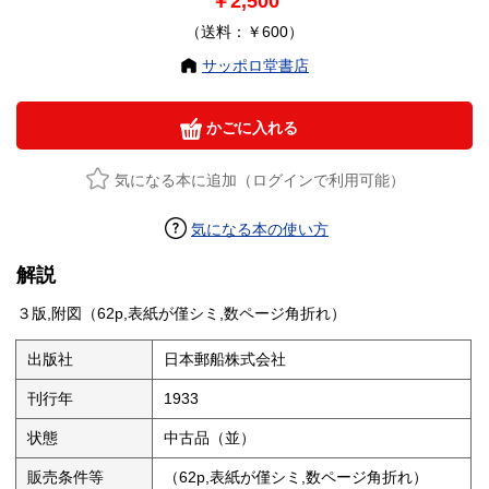
￥2,500
（送料：￥600）
サッポロ堂書店
かごに入れる
気になる本に追加（ログインで利用可能）
気になる本の使い方
解説
３版,附図（62p,表紙が僅シミ,数ページ角折れ）
出版社
日本郵船株式会社
刊行年
1933
状態
中古品（並）
販売条件等
（62p,表紙が僅シミ,数ページ角折れ）