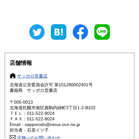
山梨県
長野県
600円
600円
岐阜県
静岡県
600円
600円
愛知県
三重県
600円
600円
滋賀県
京都府
600円
600円
大阪府
兵庫県
600円
600円
店舗情報
奈良県
和歌山県
600円
600円
サッポロ堂書店
北海道公安委員会許可 第101280002401号
鳥取県
島根県
600円
600円
書籍商 サッポロ堂書店
岡山県
広島県
600円
600円
〒005-0013
北海道札幌市南区真駒内緑町3丁目1-2-B102
ＴＥＬ：011-522-8024
山口県
徳島県
600円
600円
ＦＡＸ：011-522-8024
Email：sapporodo@ninus.ocn.ne.jp
香川県
愛媛県
600円
600円
担当者：石原イツ子
店舗へのお問い合わせ