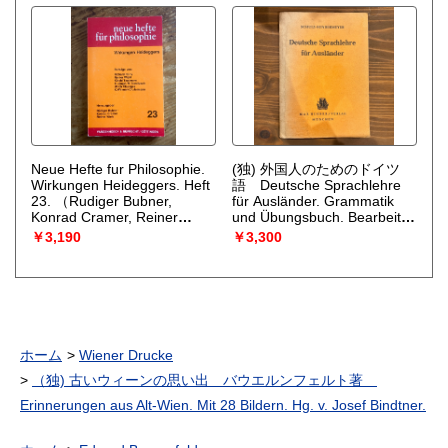
Neue Hefte fur Philosophie.
(独) 外国人のためのドイツ
Wirkungen Heideggers. Heft
語 Deutsche Sprachlehre
23.
（Rudiger Bubner,
für Ausländer. Grammatik
Konrad Cramer, Reiner
und Übungsbuch. Bearbeitet
Wiehl (hg.)）
von Bernhard Thies. 16. Aufl.
￥3,190
￥3,300
（ HansSchulz / Wilhelm
Sundermeyer）
ホーム
Wiener Drucke
（独) 古いウィーンの思い出 バウエルンフェルト著
Erinnerungen aus Alt-Wien. Mit 28 Bildern. Hg. v. Josef Bindtner.