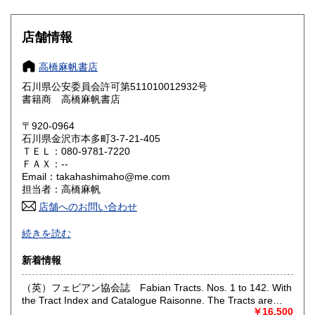
滋賀県
京都府
460円
460円
大阪府
兵庫県
460円
460円
店舗情報
奈良県
和歌山県
460円
460円
高橋麻帆書店
石川県公安委員会許可第511010012932号
鳥取県
島根県
460円
460円
書籍商 高橋麻帆書店
岡山県
広島県
460円
460円
〒920-0964
石川県金沢市本多町3-7-21-405
ＴＥＬ：080-9781-7220
山口県
徳島県
460円
460円
ＦＡＸ：--
Email：takahashimaho@me.com
香川県
愛媛県
460円
460円
担当者：高橋麻帆
店舗へのお問い合わせ
高知県
福岡県
460円
460円
ドイツ・オーストリアを中心とする西洋の文化とその受容に
続きを読む
かかわる古書籍、 文学、哲学、芸術、書誌、博物誌、地誌学
佐賀県
長崎県
460円
460円
の古書、雑誌を専門としております。
新着情報
熊本県
大分県
460円
460円
店舗はありませんが、現在、香林坊東急スクエア２階ヴィン
（英）フェビアン協会誌 Fabian Tracts. Nos. 1 to 142. With
テージマーケット内で出店しております。開店時間；10:00-
the Tract Index and Catalogue Raisonne. The Tracts are
20:00 住所；石川県金沢市香林坊２丁目１−１
宮崎県
鹿児島県
460円
460円
bound in oder of Number, Those Missing are out of Print or
￥16,500
詳細は以下のリンクをお読みください；