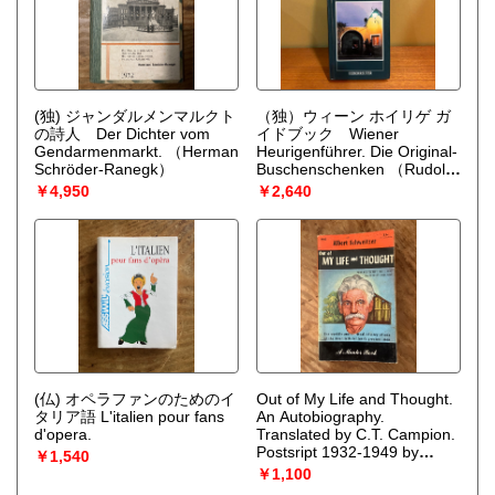
(独) ジャンダルメンマルクト
（独）ウィーン ホイリゲ ガ
の詩人 Der Dichter vom
イドブック Wiener
Gendarmenmarkt.
（Herman
Heurigenführer. Die Original-
Schröder-Ranegk）
Buschenschenken
（Rudolf
Steurer）
￥4,950
￥2,640
(仏) オペラファンのためのイ
Out of My Life and Thought.
タリア語 L'italien pour fans
An Autobiography.
d'opera.
Translated by C.T. Campion.
Postsript 1932-1949 by
￥1,540
Everett Skillings.
（Albert
￥1,100
Schweitzer）