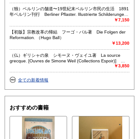
他）
Fotos von Tomas Sandberg und Jim Rakete. （Liane V.
Billerbeck）
（独）ベルリンの舗道〜19世紀末ベルリン市民の生活 1891
年ベルリン刊行 Berliner Pflaster. Illustrierte Schilderungen
aus dem Berliner Leben. Unter Mit wirkung erster
￥7,150
Schriftsteller und Kunstler. （M. Reymond & L. Manzel
(hg.)）
【初版】宗教改革の帰結 フーゴ・バル著 Die Folgen der
Reformation. （Hugo Ball）
￥13,200
（仏）ギリシャの泉 シモーヌ・ヴェイユ著 La source
grecque. [Ouvres de Simone Weil (Collections Espoir)]
（Simone Weil）
￥3,850
全ての新着情報
おすすめの書籍