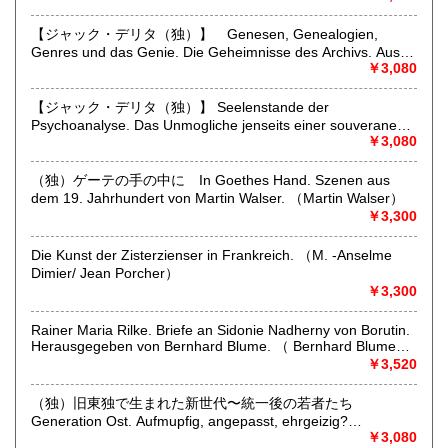
Withdrawn. Published By the Fabian Society From 1884 to
https://takahashima.thebase.in/blog/2026/02/04/230224
沖縄県
1909.. To be Obtained at The Fabian Office, 3 Clement's Inn,
460円
【ジャック・デリタ（独）】 Genesen, Genealogien,
Stand, W. G.5 7 13 14 15 20 23 28 29 32 37 38 40 4142 44
Specialities;
Genres und das Genie. Die Geheimnisse des Archivs. Aus
45 48 51 54 62 64 69 70 72 75 78 79 82 83 84 85 86 87 90
German and austrian old and rare books, published in
dem Franzosischen von Markus Sedlaczek. Herausgegeben
￥3,080
91 92 93 94 95 97 98 99 102 104 107 108 109 111 112 113
germany, austria or japan; german literature, philosophy,
von Peter Engelmann （Jacques Derida）
115 116 118 119 121 122 123 124 126 127 128 129 130
bibliography, books about books, cultural history, art,
131 132 133 134 135 136 137 138 139 140 141 142
【ジャック・デリタ（独）】 Seelenstande der
architecture, music, photography, dance, theater, natural
Psychoanalyse. Das Unmogliche jenseits einer souveranen
science, travel and decorative arts (books and prints).
Grausamkeit. Vortrag vor den Etats generaux de la
￥3,080
Psychanalyse am 10. Juli 2000 im Grand Amphitheatre der
沿線名：-
Sorbonne in Paris. Aus dem Franzosischen von Hans- Dieter
（独）ゲーテの手の中に In Goethes Hand. Szenen aus
最寄駅：-
Gondek. （Jacques Derrida）
dem 19. Jahrhundert von Martin Walser. （Martin Walser）
営業時間：出張に出ております際にはご対応が遅くなること
￥3,300
があります。小規模の経営体制です。ご理解いただけますよ
うお願いいたします。
定休日：-
Die Kunst der Zisterzienser in Frankreich. （M. -Anselme
Dimier/ Jean Porcher）
￥3,300
書籍の買取について
買い取りのご相談お待ちしております。
Rainer Maria Rilke. Briefe an Sidonie Nadherny von Borutin.
弊店は洋書が専門ですので、特に洋書のご整理をお考えの方
Herausgegeben von Bernhard Blume. （ Bernhard Blume
はご連絡をお待ちしております。
(hg.)）
￥3,520
（独）旧東独で生まれた新世代〜統一後の若者たち
取り扱い分野
Generation Ost. Aufmupfig, angepasst, ehrgeizig?
哲学宗教、美術工芸、外国文学、外国書、古書一般（その
Jugendliche nach der Wende. Zwolf Selbstaussagen. Mit
￥3,080