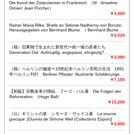
定休日：-
Die Kunst der Zisterzienser in Frankreich. （M. -Anselme
Dimier/ Jean Porcher）
￥3,300
書籍の買取について
買い取りのご相談お待ちしております。
Rainer Maria Rilke. Briefe an Sidonie Nadherny von Borutin.
弊店は洋書が専門ですので、特に洋書のご整理をお考えの方
Herausgegeben von Bernhard Blume. （ Bernhard Blume
はご連絡をお待ちしております。
(hg.)）
￥3,520
（独）旧東独で生まれた新世代〜統一後の若者たち
取り扱い分野
Generation Ost. Aufmupfig, angepasst, ehrgeizig?
哲学宗教、美術工芸、外国文学、外国書、古書一般（その
Jugendliche nach der Wende. Zwolf Selbstaussagen. Mit
￥3,080
他）
Fotos von Tomas Sandberg und Jim Rakete. （Liane V.
Billerbeck）
（独）ベルリンの舗道〜19世紀末ベルリン市民の生活 1891
年ベルリン刊行 Berliner Pflaster. Illustrierte Schilderungen
aus dem Berliner Leben. Unter Mit wirkung erster
￥7,150
Schriftsteller und Kunstler. （M. Reymond & L. Manzel
(hg.)）
【初版】宗教改革の帰結 フーゴ・バル著 Die Folgen der
Reformation. （Hugo Ball）
￥13,200
（仏）ギリシャの泉 シモーヌ・ヴェイユ著 La source
grecque. [Ouvres de Simone Weil (Collections Espoir)]
（Simone Weil）
￥3,850