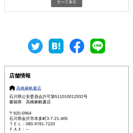
すべて表示
石川県
福井県
460円
460円
山梨県
長野県
460円
460円
岐阜県
静岡県
460円
460円
愛知県
三重県
460円
460円
滋賀県
京都府
460円
460円
大阪府
兵庫県
460円
460円
店舗情報
奈良県
和歌山県
460円
460円
高橋麻帆書店
石川県公安委員会許可第511010012932号
鳥取県
島根県
460円
460円
書籍商 高橋麻帆書店
岡山県
広島県
460円
460円
〒920-0964
石川県金沢市本多町3-7-21-405
ＴＥＬ：080-9781-7220
山口県
徳島県
460円
460円
ＦＡＸ：--