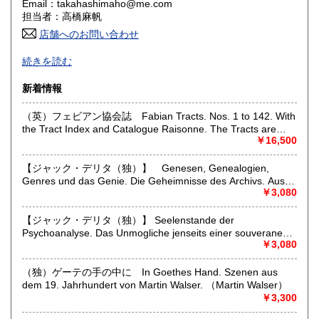
Email：takahashimaho@me.com
香川県
愛媛県
460円
460円
担当者：高橋麻帆
店舗へのお問い合わせ
高知県
福岡県
460円
460円
ドイツ・オーストリアを中心とする西洋の文化とその受容に
続きを読む
かかわる古書籍、 文学、哲学、芸術、書誌、博物誌、地誌学
佐賀県
長崎県
460円
460円
の古書、雑誌を専門としております。
新着情報
熊本県
大分県
460円
460円
店舗はありませんが、現在、香林坊東急スクエア２階ヴィン
（英）フェビアン協会誌 Fabian Tracts. Nos. 1 to 142. With
テージマーケット内で出店しております。開店時間；10:00-
the Tract Index and Catalogue Raisonne. The Tracts are
20:00 住所；石川県金沢市香林坊２丁目１−１
宮崎県
鹿児島県
460円
460円
bound in oder of Number, Those Missing are out of Print or
￥16,500
詳細は以下のリンクをお読みください；
Withdrawn. Published By the Fabian Society From 1884 to
https://takahashima.thebase.in/blog/2026/02/04/230224
沖縄県
1909.. To be Obtained at The Fabian Office, 3 Clement's Inn,
460円
【ジャック・デリタ（独）】 Genesen, Genealogien,
Stand, W. G.5 7 13 14 15 20 23 28 29 32 37 38 40 4142 44
Specialities;
Genres und das Genie. Die Geheimnisse des Archivs. Aus
45 48 51 54 62 64 69 70 72 75 78 79 82 83 84 85 86 87 90
German and austrian old and rare books, published in
dem Franzosischen von Markus Sedlaczek. Herausgegeben
￥3,080
91 92 93 94 95 97 98 99 102 104 107 108 109 111 112 113
germany, austria or japan; german literature, philosophy,
von Peter Engelmann （Jacques Derida）
115 116 118 119 121 122 123 124 126 127 128 129 130
bibliography, books about books, cultural history, art,
131 132 133 134 135 136 137 138 139 140 141 142
【ジャック・デリタ（独）】 Seelenstande der
architecture, music, photography, dance, theater, natural
Psychoanalyse. Das Unmogliche jenseits einer souveranen
science, travel and decorative arts (books and prints).
Grausamkeit. Vortrag vor den Etats generaux de la
￥3,080
Psychanalyse am 10. Juli 2000 im Grand Amphitheatre der
沿線名：-
Sorbonne in Paris. Aus dem Franzosischen von Hans- Dieter
（独）ゲーテの手の中に In Goethes Hand. Szenen aus
最寄駅：-
Gondek. （Jacques Derrida）
dem 19. Jahrhundert von Martin Walser. （Martin Walser）
営業時間：出張に出ております際にはご対応が遅くなること
￥3,300
があります。小規模の経営体制です。ご理解いただけますよ
うお願いいたします。