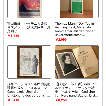
宮田東峰 ハーモニカ楽譜
Thomas Mann. Der Tod in
キスメット 沙漠の隊商 片
Vending. Text, Materialien,
足踊り
Kommentar mit den bisher
unveroffentlichten
￥1,650
Arbeitsnotizen Thomas
￥2,090
Manns
（T. J. Reed）
(独) ゲーテ時代〜市民的芸術
【限定200部99番】(独) フェ
理解の成立 フォルスマン
ルディナンド・ザウター詩
Goethezeit. Über die
集 ベルナー編 Gedichte
Entstehung des bürgerlichen
von Ferdinand Sauter. Erste
Kunstverständnisses.
（Erik
gesamtausgabe, hg. u.
￥3,410
￥8,250
Forssmann）
einegleitet v. Wilhelm Börner.