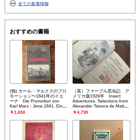
全ての新着情報
おすすめの書籍
(独) カール・マルクスのプロ
（英）ファーブル昆虫記 ア
モーション〜1841年のイエ
メリカ版1926年 Insect
ーナ Die Promotion von
Adventures. Selections from
Karl Marx - Jena 1841. Eine
Alexander Teixera de Matto's
Quellenedition.
（Erhard
Translation of Fabre's
￥1,650
￥4,730
Lange & al. (eingel.)）
"Souvenirs Entomologiques".
Retold for young people by
Louise Seymour Hasbrouck.
Illustrated by Elias Goldberg.
（J. Henri Fabre）