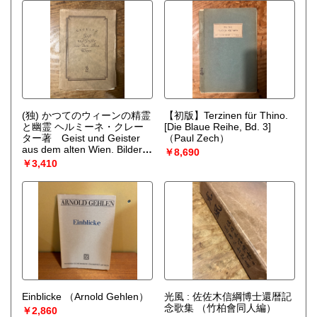
（Wilhelm Börner (hg.)）
(独) かつてのウィーンの精霊
【初版】Terzinen für Thino.
と幽霊 ヘルミーネ・クレー
[Die Blaue Reihe, Bd. 3]
ター著 Geist und Geister
（Paul Zech）
aus dem alten Wien. Bilder
￥8,690
und Gestalten. Mit 48
￥3,410
Abbildungen.
（Hermine
Cloeter）
Einblicke
（Arnold Gehlen）
光風 : 佐佐木信綱博士還暦記
念歌集
（竹柏會同人編）
￥2,860