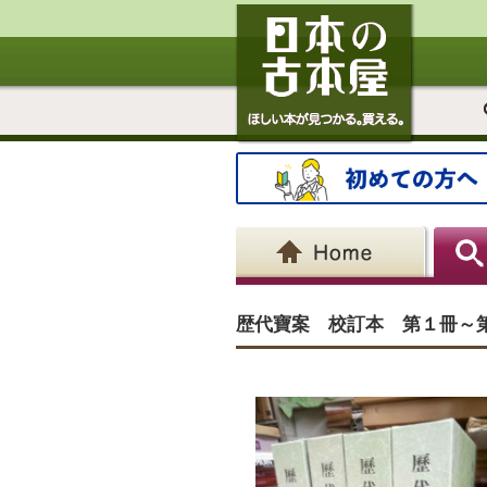
歴代寶案 校訂本 第１冊～