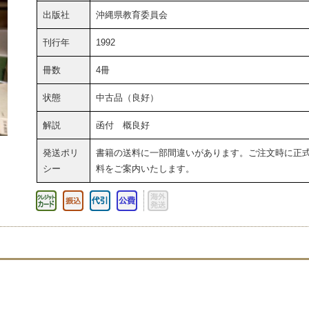
出版社
沖縄県教育委員会
刊行年
1992
冊数
4冊
状態
中古品（良好）
解説
函付 概良好
発送ポリ
書籍の送料に一部間違いがあります。ご注文時に正
シー
料をご案内いたします。