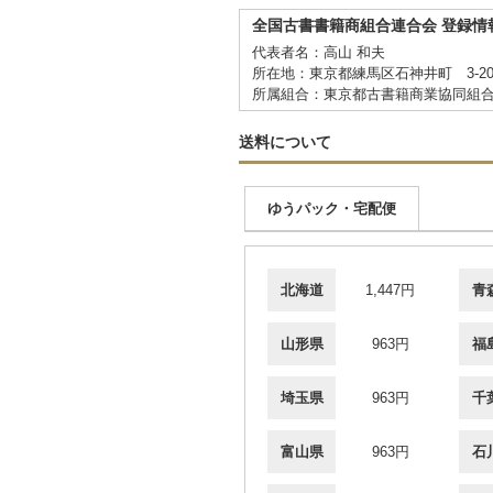
全国古書書籍商組合連合会 登録情
代表者名：高山 和夫
所在地：東京都練馬区石神井町 3-20
所属組合：東京都古書籍商業協同組
送料について
ゆうパック・宅配便
北海道
1,447円
青
山形県
963円
福
埼玉県
963円
千
富山県
963円
石