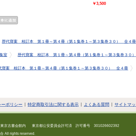
￥3,500
歴代寶案 校訂本 第１冊～第４冊（第１集巻１～第３集巻３０） 全４
集室
歴代寶案 校訂本 第１冊～第４冊（第１集巻１～第３集巻３０
代寶案 校訂本 第１冊～第４冊（第１集巻１～第３集巻３０） 全４冊
シーポリシー
特定商取引法に関する表示
よくある質問
サイトマッ
 東京古書会館内
東京都公安委員会許可済 許可番号 301026602392
 rights reserved.