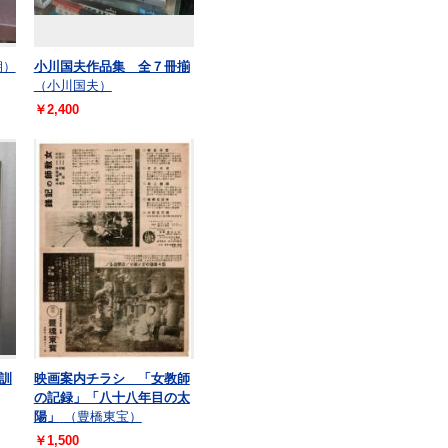
朔）
小川国夫作品集 全７冊揃
（小川国夫）
￥2,400
訓
映画案内チラシ 「女教師
の記録」「八十八年目の太
陽」
（豊橋東宝）
￥1,500