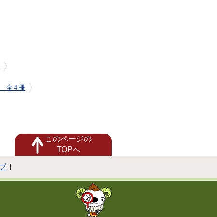
冊
） 全４冊
このページの
TOPへ
プ