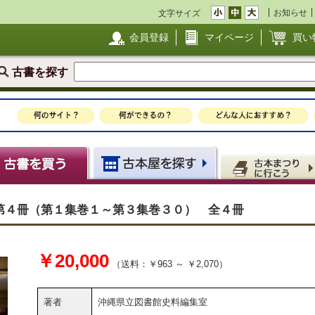
お知らせ
文字サイズ
会員登録
マイページ
買い
古書を探す
第４冊（第１集巻１～第３集巻３０） 全４冊
￥20,000
（送料：￥963 ～ ￥2,070）
著者
沖縄県立図書館史料編集室