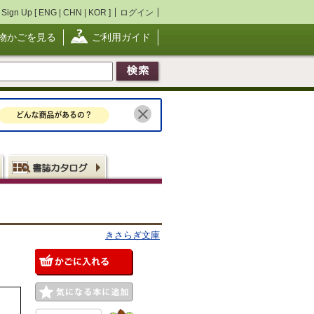
Sign Up [
ENG
|
CHN
|
KOR
]
ログイン
物かごを見る
ご利用ガイド
きさらぎ文庫