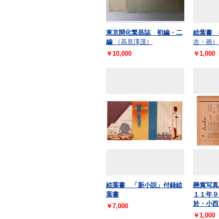
東京開化繁昌誌 初編・二
絵葉書 
編
（高見澤茂）
吉・画）
￥10,000
￥1,000
絵葉書 「新小説」付録絵
懸賞写真
葉書
１１年
於・小西
￥7,000
￥1,000