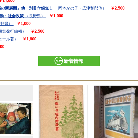
￥14,000
係の新展開」他 別冊付録無し
（岡本かの子・広津和郎他）
￥2,500
運動・社会政策
（長野県）
￥1,000
長野県）
￥1,000
傳繁発行編輯）
￥2,500
ェール著）
￥1,800
00
新着情報