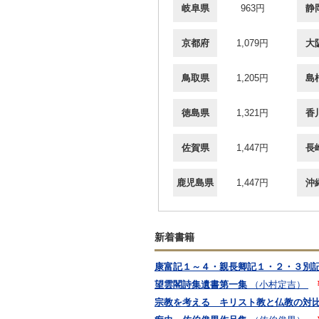
岐阜県
963円
静
京都府
1,079円
大
鳥取県
1,205円
島
徳島県
1,321円
香
佐賀県
1,447円
長
鹿児島県
1,447円
沖
新着書籍
康富記１～４・親長卿記１・２・３別
望雲閣詩集遺書第一集
（小村定吉）
宗教を考える キリスト教と仏教の対