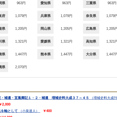
岡県
963円
愛知県
963円
三重県
963円
阪府
1,079円
兵庫県
1,079円
奈良県
1,079
根県
1,205円
岡山県
1,205円
広島県
1,205
川県
1,321円
愛媛県
1,321円
高知県
1,321
崎県
1,447円
熊本県
1,447円
大分県
1,447
縄県
2,070円
記・補遺・宜胤卿記１・２・補遺 増補史料大成３７～４５
（増補史料大成
￥2,000
比を軸として
（小泉達人）
￥400