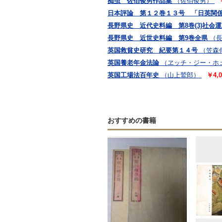
痴虫 佐伯俊男作品集
（佐伯俊男）
日本評論 第１２巻１３号 「日英関
長野県史 近代史料編 第8巻(3)社会
長野県史 近世史料編 第9巻全県
（
英国救貧史研究 紀要第１４号
（笠森
英国養老年金法論
（ヱッチ・ジー・ホ
英国工場法百年史
（山上鷲郎）
￥4,0
おすすめの書籍