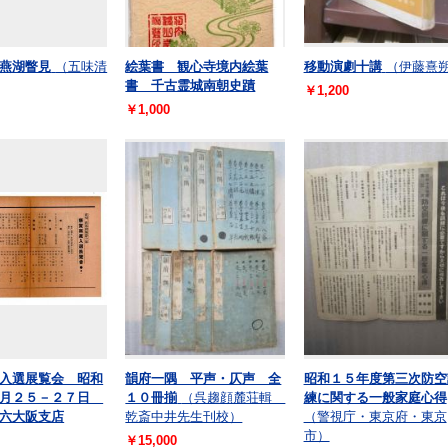
燕湖瞥見
（五味清
絵葉書 観心寺境内絵葉
移動演劇十講
（伊藤熹
書 千古霊城南朝史蹟
￥1,200
￥1,000
入選展覧会 昭和
韻府一隅 平声・仄声 全
昭和１５年度第三次防空
９月２５－２７日
１０冊揃
（呉趨顔麓荘輯
練に関する一般家庭心得
六大阪支店
乾斎中井先生刊校）
（警視庁・東京府・東京
市）
￥15,000