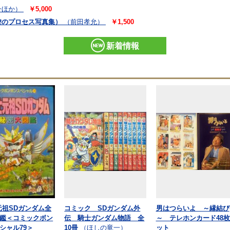
一ほか）
￥5,000
塗のプロセス写真集）
（前田孝允）
￥1,500
新着情報
元祖SDガンダム全
コミック SDガンダム外
男はつらいよ ～縁結び
鑑＜コミックボン
伝 騎士ガンダム物語 全
～ テレホンカード48
シャル79＞
10冊
（ほしの竜一）
ット