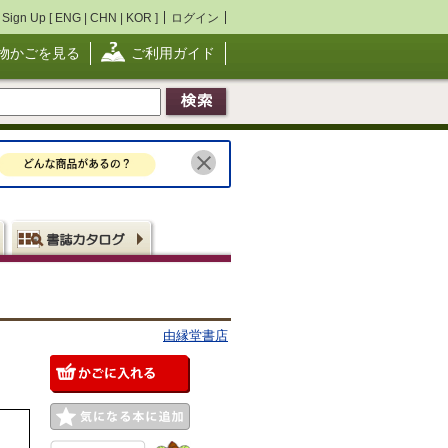
Sign Up [
ENG
|
CHN
|
KOR
]
ログイン
物かごを見る
ご利用ガイド
由縁堂書店