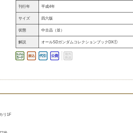
刊行年
平成4年
サイズ
四六版
状態
中古品（並）
解説
オールSDガンダムコレクションブックDX①
カリ1F
77号