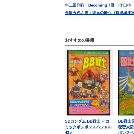
年二回刊行 Becoming 7冊
（作田啓
金龍五色之雲：復元の肝心（首里城漆
おすすめの書籍
SDガンダム BB戦士 ＜コ
BB戦士
ミックボンボンスペシャル
秘密大図
43＞
ボンスペ