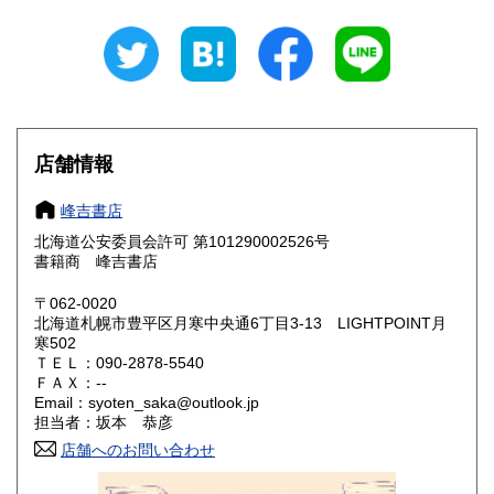
山梨県
長野県
185円
185円
岐阜県
静岡県
185円
185円
愛知県
三重県
185円
185円
滋賀県
京都府
185円
185円
店舗情報
大阪府
兵庫県
185円
185円
峰吉書店
奈良県
和歌山県
北海道公安委員会許可 第101290002526号
185円
185円
書籍商 峰吉書店
鳥取県
島根県
185円
185円
〒062-0020
北海道札幌市豊平区月寒中央通6丁目3-13 LIGHTPOINT月
岡山県
広島県
185円
185円
寒502
ＴＥＬ：090-2878-5540
ＦＡＸ：--
山口県
徳島県
185円
185円
Email：syoten_saka@outlook.jp
担当者：坂本 恭彦
香川県
愛媛県
185円
185円
店舗へのお問い合わせ
高知県
福岡県
185円
185円