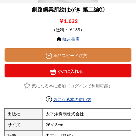
釧路鑛業所絵はがき 第二編①
￥1,032
（送料：￥185）
峰吉書店
単品スピード注文
かごに入れる
気になる本に追加（ログインで利用可能）
気になる本の使い方
出版社
太平洋炭礦株式会社
サイズ
26×18cm
状態
中古品（良好）