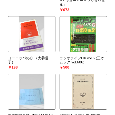
P・キュービー＝マクダウェ
ル）
￥672
ヨーロッパの心
（犬養道
ラジオライフDX vol.6 (三才
子）
ムック vol.606)
￥198
￥500