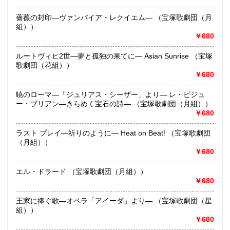
クリックポスト (文庫まとめて2点) 185円 → 85円
薔薇の封印―ヴァンパイア・レクイエム― （宝塚歌劇団（月
レターパックライト (文庫まとめて3点) 430円 → 330円
組））
レターパックプラス (文庫まとめて4点～5点) 600円 → 500円
￥680
上記の冊数による発送方法は、あくまで目安です。
ルートヴィヒ2世―夢と孤独の果てに― Asian Sunrise （宝塚
本の厚さによって発送方法が異なってくる可能性ございま
歌劇団（花組））
す。
￥680
沿線名：札幌市営地下鉄東豊線
暁のローマ―「ジュリアス・シーザー」より― レ・ビジュ
最寄駅：月寒中央駅
ー・ブリアン―きらめく宝石の詩― （宝塚歌劇団（月組））
営業時間：10:00～18:00
￥680
定休日：日曜
ラスト プレイ―祈りのように― Heat on Beat! （宝塚歌劇団
書籍の買取について
（月組））
出張&宅配買取を実施中です。
￥680
詳細は当店のHPをご確認くださいませ。
https://minekichi.shoten.honhon.blog/
エル・ドラード （宝塚歌劇団（月組））
￥680
取り扱い分野
王家に捧ぐ歌―オペラ「アイーダ」より― （宝塚歌劇団（星
歴史、外国文学、近代文献、古書一般（その他）
組））
￥680