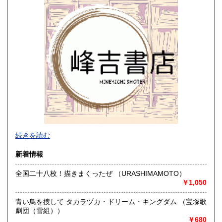
佐賀県
長崎県
185円
185円
熊本県
大分県
185円
185円
宮崎県
鹿児島県
185円
185円
沖縄県
185円
★★★ お得なお知らせ ★★★
続きを読む
当店では、文庫本をまとめて2点以上購入された場合、『送料
新着情報
から100円引き』 で販売中です。
〇商品の「解説」に、【文庫本】と記載のある商品が対象で
全国二十八枚！描きまくったぜ （URASHIMAMOTO）
す。
￥1,050
〇まとめて購入された注文が対象となります。(※追加注文の
場合、金額確定前であれば対応可能です)
青い鳥を捜して タカラヅカ・ドリーム・キングダム （宝塚歌
〇「文庫本×文庫本以外の対象外商品」など の組み合わせで
劇団（雪組））
は適用できませんのでご了承ください。
￥680