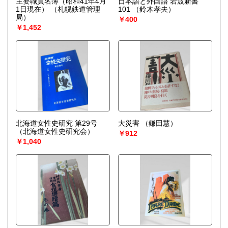
主要職員名簿（昭和41年4月
日本語と外国語 岩波新書
1日現在）
（札幌鉄道管理
101
（鈴木孝夫）
局）
￥400
￥1,452
北海道女性史研究 第29号
大災害
（鎌田慧）
（北海道女性史研究会）
￥912
￥1,040