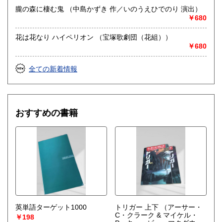
朧の森に棲む鬼 （中島かずき 作／いのうえひでのり 演出）
￥680
花は花なり ハイペリオン （宝塚歌劇団（花組））
￥680
全ての新着情報
おすすめの書籍
英単語ターゲット1000
トリガー 上下
（アーサー・
C・クラーク & マイケル・
￥198