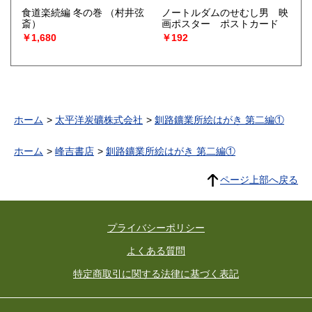
食道楽続編 冬の巻
（村井弦
ノートルダムのせむし男 映
斎）
画ポスター ポストカード
￥1,680
￥192
ホーム
太平洋炭礦株式会社
釧路鑛業所絵はがき 第二編①
ホーム
峰吉書店
釧路鑛業所絵はがき 第二編①
ページ上部へ戻る
プライバシーポリシー
よくある質問
特定商取引に関する法律に基づく表記