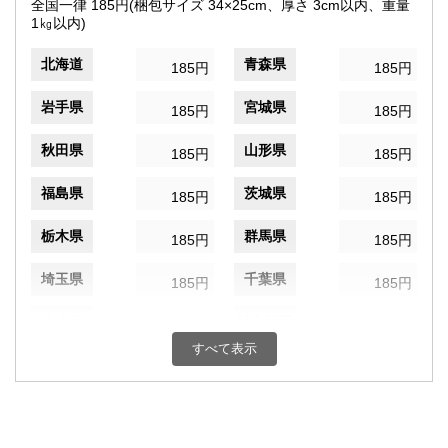
全国一律 185円(梱包サイズ 34×25cm、厚さ 3cm以内、重量
1㎏以内)
北海道
青森県
185円
185円
岩手県
宮城県
185円
185円
秋田県
山形県
185円
185円
福島県
茨城県
185円
185円
栃木県
群馬県
185円
185円
埼玉県
千葉県
185円
185円
東京都
神奈川県
185円
185円
すべて表示
新潟県
富山県
185円
185円
石川県
福井県
185円
185円