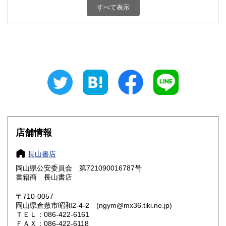
東京都
神奈川県
600円
600円
すべて表示
新潟県
富山県
600円
600円
石川県
福井県
600円
600円
山梨県
長野県
600円
600円
岐阜県
静岡県
600円
600円
愛知県
三重県
600円
600円
店舗情報
滋賀県
京都府
600円
600円
長山書店
大阪府
兵庫県
600円
600円
岡山県公安委員会 第721090016787号
奈良県
和歌山県
書籍商 長山書店
600円
600円
〒710-0057
鳥取県
島根県
600円
600円
岡山県倉敷市昭和2-4-2 (ngym@mx36.tiki.ne.jp)
ＴＥＬ：086-422-6161
岡山県
広島県
600円
600円
ＦＡＸ：086-422-6118