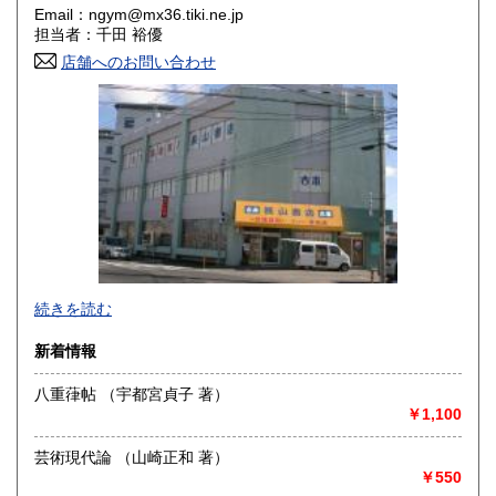
Email：ngym@mx36.tiki.ne.jp
担当者：千田 裕優
山口県
徳島県
600円
600円
店舗へのお問い合わせ
香川県
愛媛県
600円
600円
高知県
福岡県
600円
600円
佐賀県
長崎県
600円
600円
熊本県
大分県
600円
600円
宮崎県
鹿児島県
600円
600円
書誌学・歴史・美術書など学術書と呼べる古書全般他、文庫
続きを読む
や趣味本など幅広くを取り扱っております。
沖縄県
600円
ネット掲載本以外でもお気軽にお問い合わせ下さい。
新着情報
(ngym@mx36.tiki.ne.jp、086-422-6161)
出張買取等で臨時休業が多いのでご来店の場合は事前にお問
八重葎帖 （宇都宮貞子 著）
い合わせ下さいませ。
￥1,100
メール・FAX・お電話での在庫確認、商品の店頭受け渡し可
能です。
芸術現代論 （山崎正和 著）
￥550
沿線名：JR山陽本線