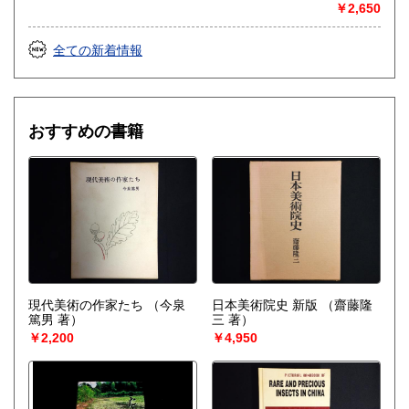
￥2,650
全ての新着情報
おすすめの書籍
現代美術の作家たち
（今泉
日本美術院史 新版
（齋藤隆
篤男 著）
三 著）
￥2,200
￥4,950