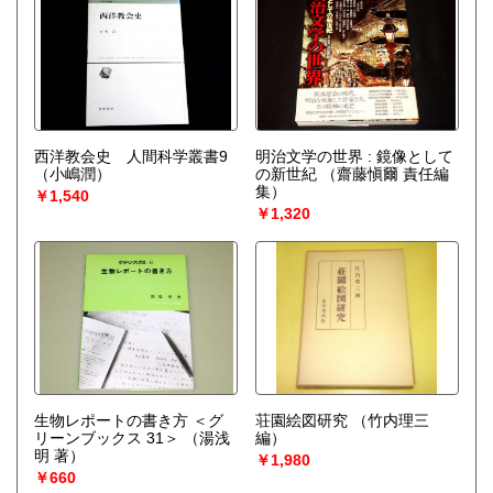
西洋教会史 人間科学叢書9
明治文学の世界 : 鏡像として
（小嶋潤）
の新世紀
（齋藤愼爾 責任編
集）
￥1,540
￥1,320
生物レポートの書き方 ＜グ
荘園絵図研究
（竹内理三
リーンブックス 31＞
（湯浅
編）
明 著）
￥1,980
￥660