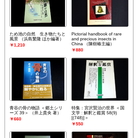
ため池の自然 生き物たちと
Pictorial handbook of rare
風景
（浜島繁隆 ほか編著）
and precious insects in
China
（陳樹椿主編）
￥1,210
￥880
青谷の骨の物語 ＜郷土シリ
特集：宮沢賢治の世界 ＜国
ーズ 39＞
（井上貴央 著）
文学 : 解釈と鑑賞 58(9)
[(748)]＞
￥660
￥550