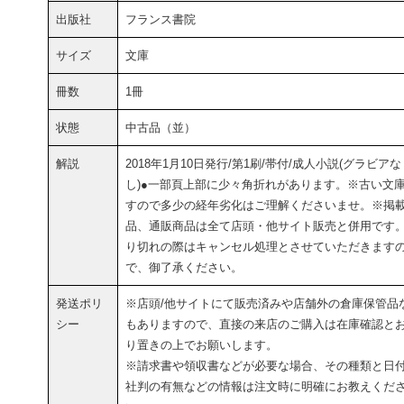
出版社
フランス書院
サイズ
文庫
冊数
1冊
状態
中古品（並）
解説
2018年1月10日発行/第1刷/帯付/成人小説(グラビアな
し)●一部頁上部に少々角折れがあります。※古い文
すので多少の経年劣化はご理解くださいませ。※掲
品、通販商品は全て店頭・他サイト販売と併用です
り切れの際はキャンセル処理とさせていただきます
で、御了承ください。
発送ポリ
※店頭/他サイトにて販売済みや店舗外の倉庫保管品
シー
もありますので、直接の来店のご購入は在庫確認と
り置きの上でお願いします。
※請求書や領収書などが必要な場合、その種類と日
社判の有無などの情報は注文時に明確にお教えくだ