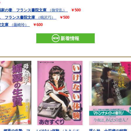
0
隣家の妻 フランス書院文庫
（御堂乱）
￥500
… フランス書院文庫
（鳴沢巧）
￥500
院文庫
（藤崎玲）
￥600
新着情報
 媚薬の生贄 マ
いけない体験
（あきぐす
淫ら妹 十四歳の秘密 