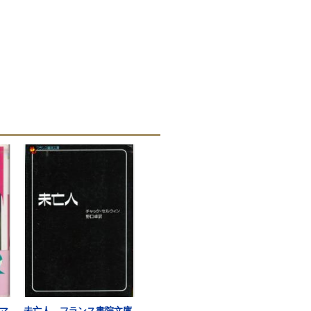
マ
未亡人 フランス書院文庫