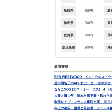
鳥取県
200円
島
徳島県
200円
香
佐賀県
200円
長
鹿児島県
200円
沖
新着書籍
BEN WESTWOOD ベン・ウエスト
里中満智子のABCれぽーと
（里中満智
ななこSOS (エス・オー・エス) 4
（
人妻と魔少年 濡れた黒下着・熟れた
制服レイプ フランス書院文庫
（雨宮
年上の美囚 継母と若叔母 フランス