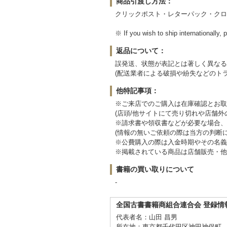
商品引渡し方法：
クリックポスト・レターパック・クロ
※ If you wish to ship internation
返品について：
誤発送、状態が表記とは著しく異なる
(配送業者による破損や紛失などのト
他特記事項：
※ご来店でのご購入は在庫確認とお取
(店頭/他サイトにて売り切れや店舗
※請求書や領収書などが必要な場合、
(情報の無いご依頼の際は当方の判断
※公費購入の際は入金時期やその名義
※掲載されている商品は店舗販売・他
書籍の買い取りについて
-
全国古書書籍商組合連合会 登録情
代表者名：山田 昌男
所在地：東京都千代田区神田神保町 2