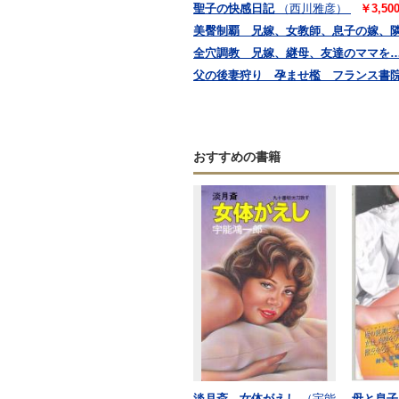
聖子の快感日記
（西川雅彦）
￥3,50
美臀制覇 兄嫁、女教師、息子の嫁、
全穴調教 兄嫁、継母、友達のママを
父の後妻狩り 孕ませ檻 フランス書
おすすめの書籍
淡月斎 女体がえし
（宇能
母と息子