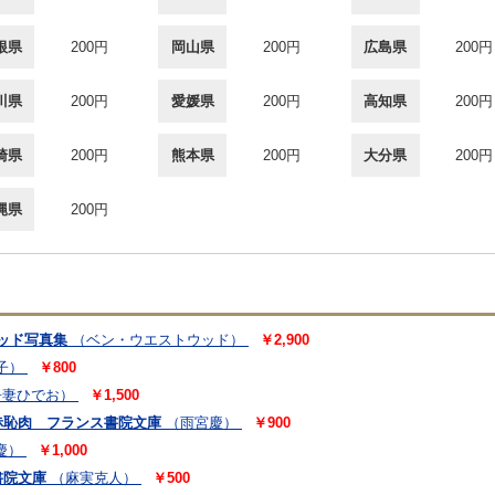
根県
200円
岡山県
200円
広島県
200円
川県
200円
愛媛県
200円
高知県
200円
崎県
200円
熊本県
200円
大分県
200円
縄県
200円
ウッド写真集
（ベン・ウエストウッド）
￥2,900
子）
￥800
吾妻ひでお）
￥1,500
赤恥肉 フランス書院文庫
（雨宮慶）
￥900
慶）
￥1,000
書院文庫
（麻実克人）
￥500