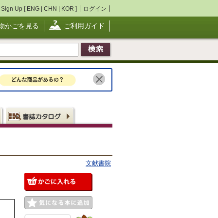
Sign Up [
ENG
|
CHN
|
KOR
]
ログイン
物かごを見る
ご利用ガイド
文献書院