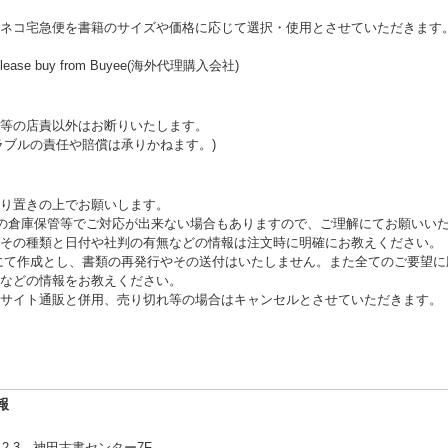
ネコ宅急便を書籍のサイズや価格に応じて選択・使用とさせていただきます
ally, please buy from Buyee(海外代理購入会社)
等の店責以外はお断りいたします。
ラブルの責任や賠償は承りかねます。)
り置きの上でお願いします。
外の倉庫保管等でご対応が出来ない場合もありますので、ご理解にてお願いいた
その種類と日付や社判の有無などの情報は注文時に明確にお教えください。
にて作成とし、書類の再発行やその送付はいたしません。また全てのご要望に
などの情報をお教えください。
サイト通販と併用、売り切れ等の場合はキャンセルとさせていただきます。
報
-3 神田古書センター7F