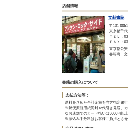
店舗情報
文献書院
〒101-0051
東京都千代
ＴＥＬ：03-3
ＦＡＸ：03-3
東京都公安委
書籍商 文
書籍の購入について
支払方法等：
送料を含めた合計金額を当方指定銀行
※郵便振替用紙同封や代引き発送、カ
なお店舗でのカード払いは5000円以
※振込み手数料はお客様ご負担とさせ