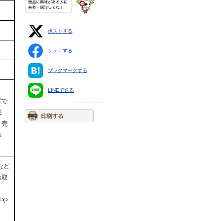
ポストする
シェアする
ブックマークする
LINEで送る
庫で
載
。売
の
など
お取
付や
さ