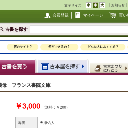
お知らせ
文字サイズ
会員登録
マイページ
買い
古書を探す
義母 フランス書院文庫
￥3,000
（送料：￥200）
著者
天海佑人