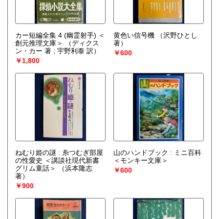
カー短編全集 4 (幽霊射手) ＜
黄色い信号機
（沢野ひとし
創元推理文庫＞
（ディクス
著）
ン・カー 著 ; 宇野利泰 訳）
￥600
￥1,800
ねむり姫の謎 : 糸つむぎ部屋
山のハンドブック : ミニ百科
の性愛史 ＜講談社現代新書
＜モンキー文庫＞
グリム童話＞
（浜本隆志
￥600
著）
￥900