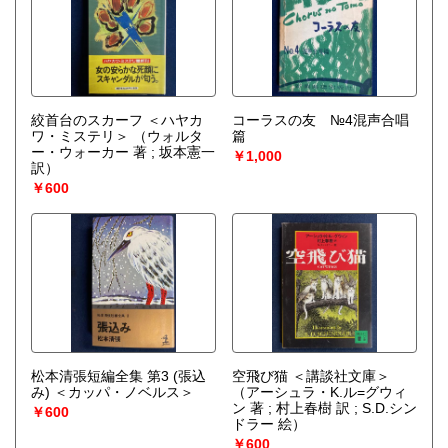
絞首台のスカーフ ＜ハヤカ
コーラスの友 №4混声合唱
ワ・ミステリ＞
（ウォルタ
篇
ー・ウォーカー 著 ; 坂本憲一
￥1,000
訳）
￥600
松本清張短編全集 第3 (張込
空飛び猫 ＜講談社文庫＞
み) ＜カッパ・ノベルス＞
（アーシュラ・K.ル=グウィ
ン 著 ; 村上春樹 訳 ; S.D.シン
￥600
ドラー 絵）
￥600