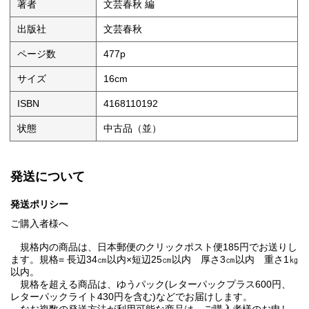
著者
文芸春秋 編
出版社
文芸春秋
ページ数
477p
サイズ
16cm
ISBN
4168110192
状態
中古品（並）
発送について
発送ポリシー
ご購入者様へ
規格内の商品は、日本郵便のクリックポスト便185円でお送りし
ます。規格= 長辺34㎝以内×短辺25㎝以内 厚さ3㎝以内 重さ1㎏
以内。
規格を超える商品は、ゆうパック(レターパックプラス600円、
レターパックライト430円を含む)などでお届けします。