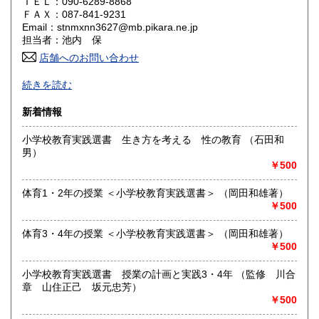
ＴＥＬ：090-6289-8868
山口県
徳島県
600円
600円
ＦＡＸ：087-841-9231
Email：stnmxnn3627@mb.pikara.ne.jp
香川県
愛媛県
600円
600円
担当者：池内 保
店舗へのお問い合わせ
高知県
福岡県
600円
600円
書籍を愛する皆様に、本や雑誌の知られざる魅力を
続きを読む
お伝えしたいと思いますので、よろしくお願いいたします。
佐賀県
長崎県
600円
600円
新着情報
沿線名：JR四国 高徳線
熊本県
大分県
600円
600円
最寄駅：屋島駅
小学校教育実践選書 生き方を考える 性の教育 （石田和
営業時間：店舗なし
男）
宮崎県
鹿児島県
定休日：—
600円
600円
￥500
書籍の買取について
沖縄県
600円
体育1・2年の授業 ＜小学校教育実践選書＞ （岡田和雄著）
￥500
書籍の買取りを行っております。香川県内は、出張費無料で
迅速にお伺いいたします。まずはご相談ください。ご連絡を
お待ちいたしております。
体育3・4年の授業 ＜小学校教育実践選書＞ （岡田和雄著）
￥500
取り扱い分野
小学校教育実践選書 授業の計画と実践3・4年 （監修 川合
歴史、美術工芸、外国文学、趣味、サブカルチャー、古書一
章 山住正己 坂元忠芳）
般（その他）
￥500