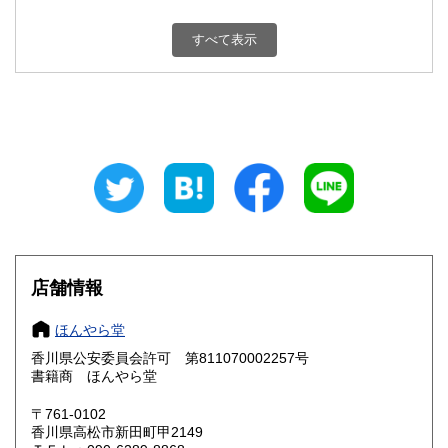
新潟県
富山県
600円
600円
すべて表示
石川県
福井県
600円
600円
山梨県
長野県
600円
600円
岐阜県
静岡県
600円
600円
愛知県
三重県
600円
600円
滋賀県
京都府
600円
600円
大阪府
兵庫県
600円
600円
店舗情報
奈良県
和歌山県
600円
600円
ほんやら堂
香川県公安委員会許可 第811070002257号
鳥取県
島根県
600円
600円
書籍商 ほんやら堂
岡山県
広島県
600円
600円
〒761-0102
香川県高松市新田町甲2149