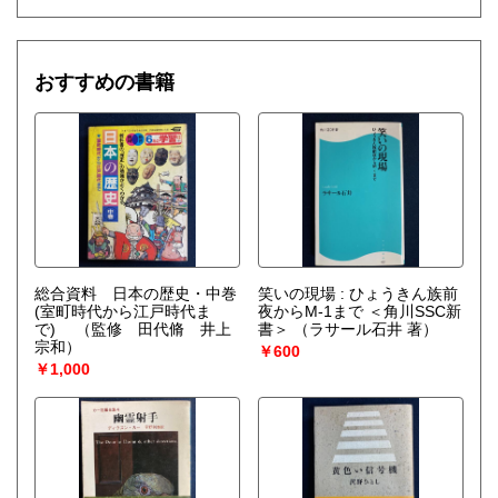
おすすめの書籍
総合資料 日本の歴史・中巻
笑いの現場 : ひょうきん族前
(室町時代から江戸時代ま
夜からM-1まで ＜角川SSC新
で)
（監修 田代脩 井上
書＞
（ラサール石井 著）
宗和）
￥600
￥1,000