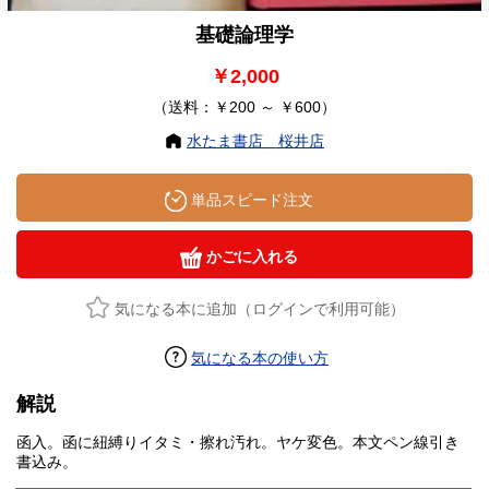
基礎論理学
￥2,000
（送料：￥200 ～ ￥600）
水たま書店 桜井店
単品スピード注文
かごに入れる
気になる本に追加（ログインで利用可能）
気になる本の使い方
解説
函入。函に紐縛りイタミ・擦れ汚れ。ヤケ変色。本文ペン線引き
書込み。