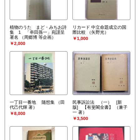
植物のうた まど・みちお詩
リカード 中立命題成立の国
集 1 「串田孫一」宛謹呈
際比較
（矢野光）
署名
（周郷博 等企画）
￥1,000
￥2,000
一丁目一番地 随想集
（田
民事訴訟法 （一） [新
代己代輝 著）
版] 【有斐閣全書】
（兼子
一 著）
￥8,000
￥3,500