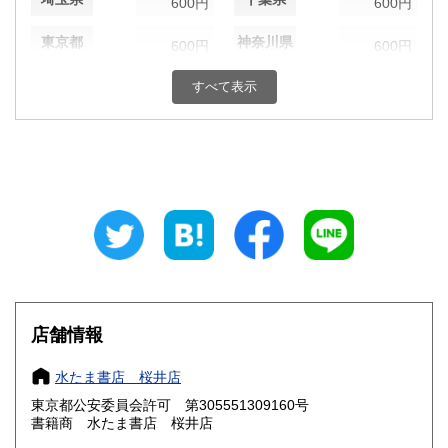
600円
600円
東京都
神奈川県
600円
600円
新潟県
富山県
すべて表示
600円
600円
石川県
福井県
600円
600円
山梨県
長野県
600円
600円
岐阜県
静岡県
600円
600円
愛知県
三重県
600円
600円
滋賀県
京都府
600円
600円
店舗情報
大阪府
兵庫県
600円
600円
水たま書店 桜井店
奈良県
和歌山県
600円
600円
東京都公安委員会許可 第305551309160号
書籍商 水たま書店 桜井店
鳥取県
島根県
600円
600円