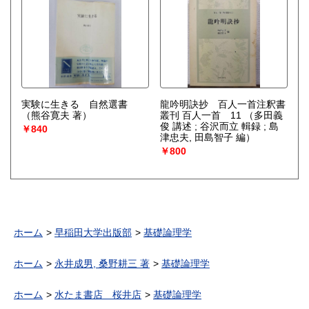
実験に生きる 自然選書
龍吟明訣抄 百人一首注釈書
（熊谷寛夫 著）
叢刊 百人一首 11
（多田義
俊 講述 ; 谷沢而立 輯録 ; 島
￥840
津忠夫, 田島智子 編）
￥800
ホーム
早稲田大学出版部
基礎論理学
ホーム
永井成男, 桑野耕三 著
基礎論理学
ホーム
水たま書店 桜井店
基礎論理学