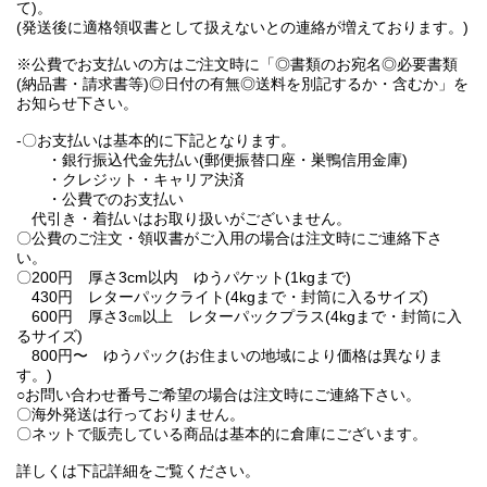
て)。
(発送後に適格領収書として扱えないとの連絡が増えております。)
※公費でお支払いの方はご注文時に「◎書類のお宛名◎必要書類
(納品書・請求書等)◎日付の有無◎送料を別記するか・含むか」を
お知らせ下さい。
-〇お支払いは基本的に下記となります。
・銀行振込代金先払い(郵便振替口座・巣鴨信用金庫)
・クレジット・キャリア決済
・公費でのお支払い
代引き・着払いはお取り扱いがございません。
〇公費のご注文・領収書がご入用の場合は注文時にご連絡下さ
い。
〇200円 厚さ3cm以内 ゆうパケット(1kgまで)
430円 レターパックライト(4kgまで・封筒に入るサイズ)
600円 厚さ3㎝以上 レターパックプラス(4kgまで・封筒に入
るサイズ)
800円〜 ゆうパック(お住まいの地域により価格は異なりま
す。)
○お問い合わせ番号ご希望の場合は注文時にご連絡下さい。
〇海外発送は行っておりません。
〇ネットで販売している商品は基本的に倉庫にございます。
詳しくは下記詳細をご覧ください。