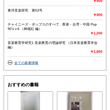
￥800
定休日：金曜日(その他の曜日でも出張買取等により休みの場
合がございます)
東洋音楽研究 第53号
￥800
書籍の買取について
チャイニーズ・ポップスのすべて : 香港・台湾・中国 Pop
水たま書店 ではお買取り大歓迎です
90's v.6 （林穂紅 編）
￥1,200
駐車場ございます
詳しくはHPをご覧ください
音楽教育学研究1 音楽教育の理論研究 （日本音楽教育学会
編）
￥1,800
取り扱い分野
総記、哲学宗教、歴史、社会科学、自然科学、美術工芸、国
全ての新着情報
語国文、外国文学、古典籍、近代文献、趣味、サブカルチャ
ー、古書一般（その他）
おすすめの書籍