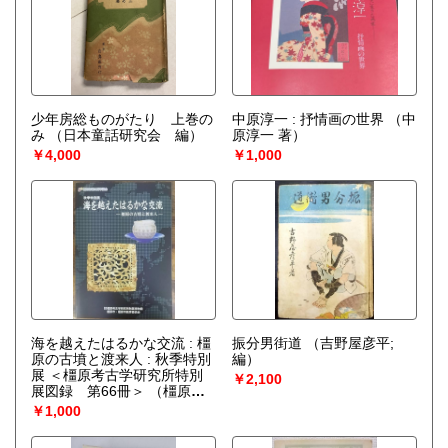
少年房総ものがたり 上巻の
中原淳一 : 抒情画の世界
（中
み
（日本童話研究会 編）
原淳一 著）
￥4,000
￥1,000
海を越えたはるかな交流 : 橿
振分男街道
（吉野屋彦平;
原の古墳と渡来人 : 秋季特別
編）
展 ＜橿原考古学研究所特別
￥2,100
展図録 第66冊＞
（橿原考
古学研究所附属博物館）
￥1,000