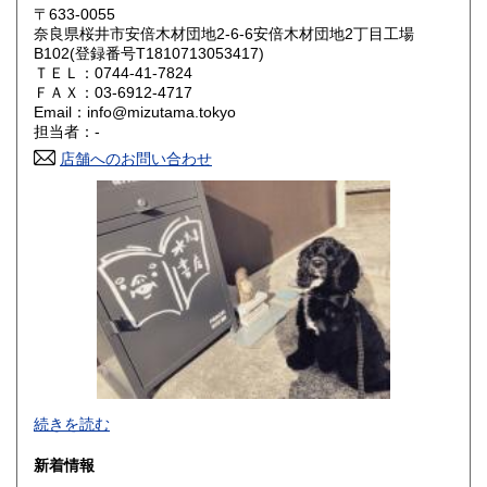
〒633-0055
岡山県
広島県
600円
600円
奈良県桜井市安倍木材団地2-6-6安倍木材団地2丁目工場
B102(登録番号T1810713053417)
ＴＥＬ：0744-41-7824
山口県
徳島県
600円
600円
ＦＡＸ：03-6912-4717
Email：info@mizutama.tokyo
香川県
愛媛県
600円
600円
担当者：-
店舗へのお問い合わせ
高知県
福岡県
600円
600円
佐賀県
長崎県
600円
600円
熊本県
大分県
600円
600円
宮崎県
鹿児島県
600円
600円
沖縄県
600円
続きを読む
新着情報