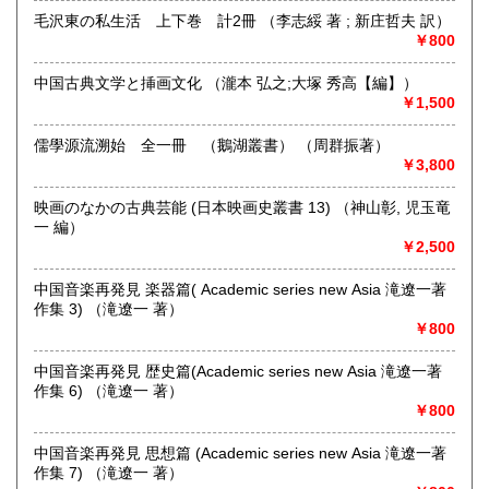
毛沢東の私生活 上下巻 計2冊 （李志綏 著 ; 新庄哲夫 訳）
￥800
中国古典文学と挿画文化 （瀧本 弘之;大塚 秀高【編】）
￥1,500
儒學源流溯始 全一冊 （鵝湖叢書） （周群振著）
￥3,800
映画のなかの古典芸能 (日本映画史叢書 13) （神山彰, 児玉竜
一 編）
ネット販売を主に多ジャンルの書籍をお取り扱いしておりま
￥2,500
す
奈良県での専門書買取りはお任せください！
中国音楽再発見 楽器篇( Academic series new Asia 滝遼一著
大量の書籍から蔵書の整理まで
作集 3) （滝遼一 著）
★ISBN有の書籍・戦前・戦中の古書・紙物(古いチラシなど)
￥800
専門書(社会科学・書道・哲学などなど)
パンフレット・絵葉書・古写真等 CD・DVDなど 買取りして
中国音楽再発見 歴史篇(Academic series new Asia 滝遼一著
おります！！
作集 6) （滝遼一 著）
まずはお気軽にお問い合わせください!
￥800
沿線名：近鉄大阪線
中国音楽再発見 思想篇 (Academic series new Asia 滝遼一著
最寄駅：桜井駅
作集 7) （滝遼一 著）
営業時間：11時‐17時