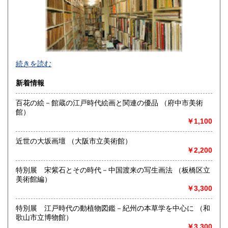
430円
430円
佐賀県
長崎県
430円
430円
熊本県
大分県
430円
430円
続きを読む
宮崎県
鹿児島県
430円
430円
新着情報
沖縄県
430円
百花の絵－館蔵の江戸時代絵画と関連の優品 （府中市美術
館）
■通販専門店。仕入れなどのため不在が多いです。お問い合わ
￥1,100
せはなるべく電子メールを御利用下さい
■当店Webサイトで13,000点の在庫一覧をご覧いただけます
近世の大坂画壇 （大阪市立美術館）
￥2,200
毎週水曜日・土曜日を定休とさせていただきます。
また、日曜日・祝日は書籍の発送業務に限りお休みいたしま
す（メール対応はいたします）。
特別展 宋紫石とその時代－中国渡来の写生画法 （板橋区立
美術館編）
そのほか、催事販売・仕入れで終日不在となり、「日本の古
￥3,300
本屋」業務をお休みする日がございます。
当店ウェブサイトに詳しい営業カレンダーを掲載しておりま
特別展 江戸時代の動植物図鑑－紀州の本草学を中心に （和
す。是非ご一読ください。
歌山市立博物館）
￥3,300