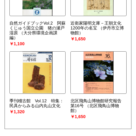
自然ガイドブックVol.2 阿蘇
近衛家陽明文庫－王朝文化
くじゅう国立公園 猪の瀬戸
1200年の名宝
（伊丹市立博
湿原
（大分県環境企画課
物館）
編）
￥1,650
￥1,100
季刊稽古館 Vol.12 特集：
北区飛鳥山博物館研究報告
民具からみる山内丸山文化
第16号
（北区飛鳥山博物
館）
￥1,320
￥1,650