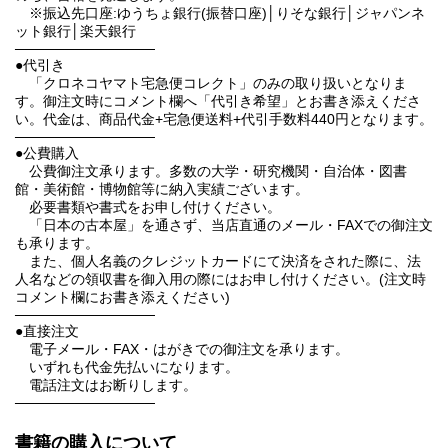
※振込先口座:ゆうちょ銀行(振替口座)│りそな銀行│ジャパンネ
ット銀行│楽天銀行
──────────────
●代引き
「クロネコヤマト宅急便コレクト」のみの取り扱いとなりま
す。御注文時にコメント欄へ「代引き希望」とお書き添えくださ
い。代金は、商品代金+宅急便送料+代引手数料440円となります。
──────────────
●公費購入
公費御注文承ります。多数の大学・研究機関・自治体・図書
館・美術館・博物館等に納入実績ございます。
必要書類や書式をお申し付けください。
「日本の古本屋」を通さず、当店直通のメール・FAXでの御注文
も承ります。
また、個人名義のクレジットカードにて決済をされた際に、法
人名などの領収書を御入用の際にはお申し付けください。(注文時
コメント欄にお書き添えください)
──────────────
●直接注文
電子メール・FAX・はがきでの御注文を承ります。
いずれも代金先払いになります。
電話注文はお断りします。
──────────────
書籍の購入について