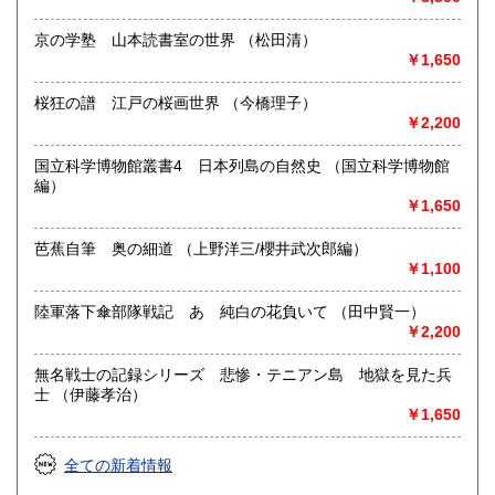
沿線名：京成本線・押上線
最寄駅：青砥
京の学塾 山本読書室の世界 （松田清）
営業時間：10:30-18:30(通販専門のため不在が多いです。お
￥1,650
問い合わせはなるべく電子メールを御利用下さい)
定休日：水曜日・土曜日定休 その他に古書展・仕入れのた
桜狂の譜 江戸の桜画世界 （今橋理子）
めの臨時休業あり
￥2,200
書籍の買取について
国立科学博物館叢書4 日本列島の自然史 （国立科学博物館
編）
-
￥1,650
取り扱い分野
芭蕉自筆 奥の細道 （上野洋三/櫻井武次郎編）
-
￥1,100
陸軍落下傘部隊戦記 あゝ純白の花負いて （田中賢一）
￥2,200
無名戦士の記録シリーズ 悲惨・テニアン島 地獄を見た兵
士 （伊藤孝治）
￥1,650
全ての新着情報