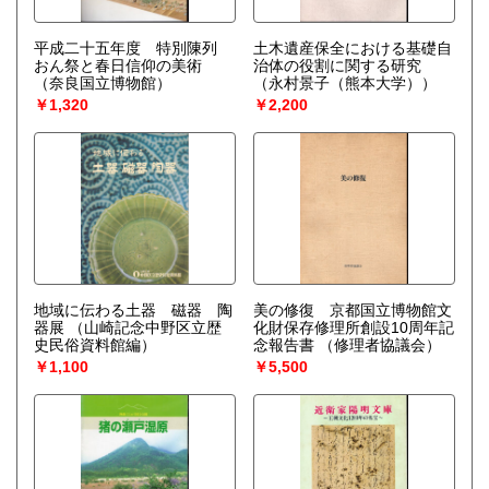
平成二十五年度 特別陳列
土木遺産保全における基礎自
おん祭と春日信仰の美術
治体の役割に関する研究
（奈良国立博物館）
（永村景子（熊本大学））
￥1,320
￥2,200
地域に伝わる土器 磁器 陶
美の修復 京都国立博物館文
器展
（山崎記念中野区立歴
化財保存修理所創設10周年記
史民俗資料館編）
念報告書
（修理者協議会）
￥1,100
￥5,500