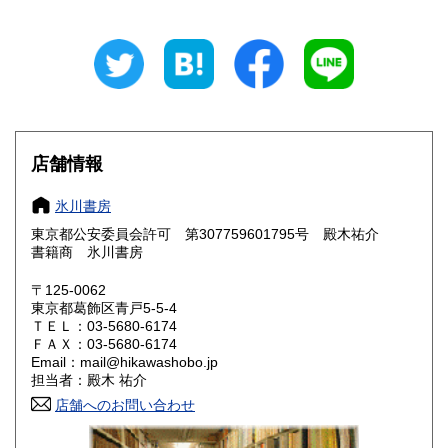
山梨県
長野県
430円
430円
岐阜県
静岡県
430円
430円
愛知県
三重県
430円
430円
滋賀県
京都府
430円
430円
店舗情報
大阪府
兵庫県
430円
430円
氷川書房
奈良県
和歌山県
東京都公安委員会許可 第307759601795号 殿木祐介
430円
430円
書籍商 氷川書房
鳥取県
島根県
430円
430円
〒125-0062
東京都葛飾区青戸5-5-4
岡山県
広島県
430円
430円
ＴＥＬ：03-5680-6174
ＦＡＸ：03-5680-6174
Email：mail@hikawashobo.jp
山口県
徳島県
430円
430円
担当者：殿木 祐介
香川県
店舗へのお問い合わせ
愛媛県
430円
430円
高知県
福岡県