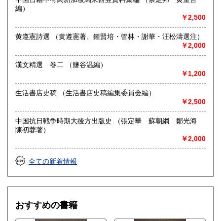
編）
￥2,500
黄遵憲詩選 （黄遵憲著、鍾賢培・管林・謝華・汪松濤選注）
￥2,000
漢文精選 巻二 （鹽谷温編）
￥1,200
生活書店史稿 （生活書店史稿編集委員会編）
￥2,500
中国抗日戦争時期大後方出版史 （張定華 蘇朝綱 鄒光海
陳初蓉著）
￥2,000
全ての新着情報
おすすめの書籍