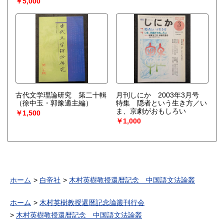
￥5,000
古代文学理論研究 第二十輯
月刊しにか 2003年3月号
（徐中玉・郭豫適主編）
特集 隠者という生き方／い
ま、京劇がおもしろい
￥1,500
￥1,000
ホーム
白帝社
木村英樹教授還暦記念 中国語文法論叢
ホーム
木村英樹教授還暦記念論叢刊行会
木村英樹教授還暦記念 中国語文法論叢