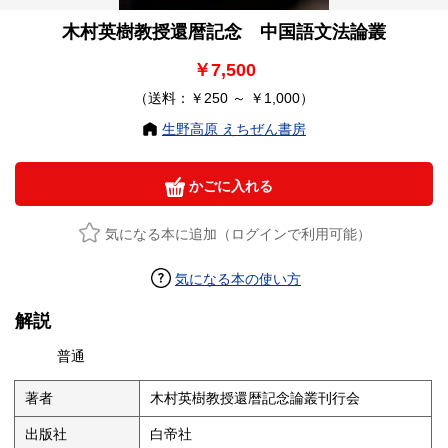
木村英樹教授還暦記念 中国語文法論叢
￥7,500
（送料：￥250 ～ ￥1,000）
生野高原 えちぜん書房
かごに入れる
気になる本に追加（ログインで利用可能）
気になる本の使い方
解説
普通
著者
木村英樹教授還暦記念論叢刊行会
出版社
白帝社