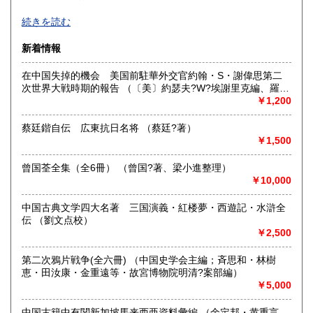
高知県
福岡県
1,000円
1,000円
-
続きを読む
佐賀県
長崎県
1,000円
1,000円
沿線名：-
新着情報
最寄駅：-
熊本県
大分県
1,000円
1,000円
営業時間：-
在中国失掉的機会 美国前駐華外交官約翰・S・謝偉思第二
定休日：年末年始他、不定期
次世界大戦時期的報告 （〔美〕約瑟夫?W?埃謝里克編、羅
宮崎県
鹿児島県
1,000円
1,000円
清 趙仲強訳）
￥1,200
書籍の買取について
沖縄県
1,000円
中国関係書籍を中心に買取いたします。
蔡廷鍇自伝 広東抗日名将 （蔡廷?著）
詳細は下記参照願います。
￥1,500
https://echizenbooks.com/archives/495
曾国荃全集（全6冊） （曾国?著、梁小進整理）
￥10,000
取り扱い分野
哲学宗教、歴史、外国文学、古典籍、外国書、古書一般（そ
中国古典文学四大名著 三国演義・紅楼夢・西遊記・水滸全
の他）
伝 （劉文点校）
￥2,500
第二次鴉片戦争(全六冊) （中国史学会主編；斉思和・林樹
恵・田汝康・金重遠等・故宮博物院明清?案部編）
￥5,000
中国古籍中有関新加坡馬来西亜資料彙編 （余定邦・黄重言