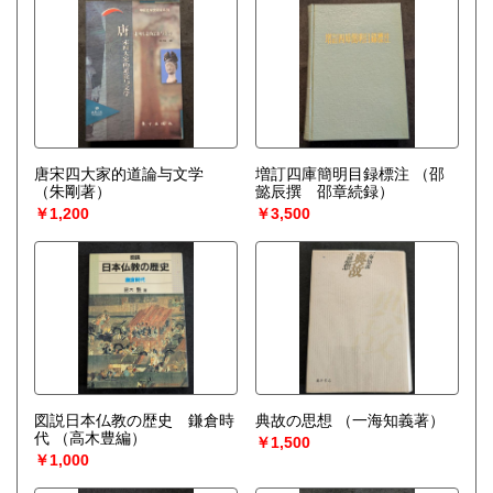
唐宋四大家的道論与文学
増訂四庫簡明目録標注
（邵
（朱剛著）
懿辰撰 邵章続録）
￥1,200
￥3,500
図説日本仏教の歴史 鎌倉時
典故の思想
（一海知義著）
代
（高木豊編）
￥1,500
￥1,000