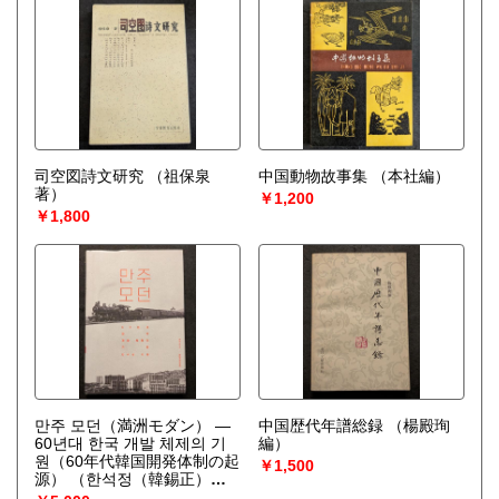
司空図詩文研究
（祖保泉
中国動物故事集
（本社編）
著）
￥1,200
￥1,800
만주 모던（満洲モダン） —
中国歴代年譜総録
（楊殿珣
60년대 한국 개발 체제의 기
編）
원（60年代韓国開発体制の起
￥1,500
源）
（한석정（韓錫正）
著）