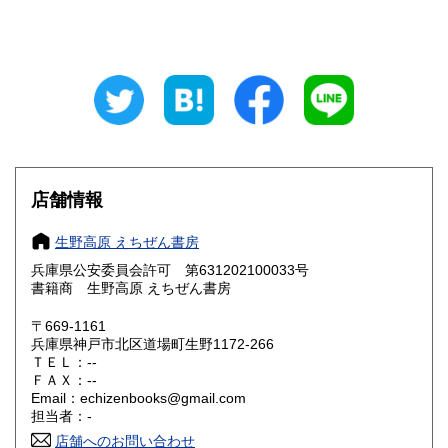
山梨県
長野県
1,000円
1,000円
岐阜県
静岡県
1,000円
1,000円
愛知県
三重県
1,000円
1,000円
滋賀県
京都府
1,000円
1,000円
大阪府
兵庫県
1,000円
1,000円
店舗情報
奈良県
和歌山県
1,000円
1,000円
生野高原 えちぜん書房
兵庫県公安委員会許可 第631202100033号
鳥取県
島根県
1,000円
1,000円
書籍商 生野高原 えちぜん書房
岡山県
広島県
1,000円
1,000円
〒669-1161
兵庫県神戸市北区道場町生野1172-266
ＴＥＬ：--
山口県
徳島県
1,000円
1,000円
ＦＡＸ：--
Email：echizenbooks@gmail.com
香川県
愛媛県
1,000円
1,000円
担当者：-
店舗へのお問い合わせ