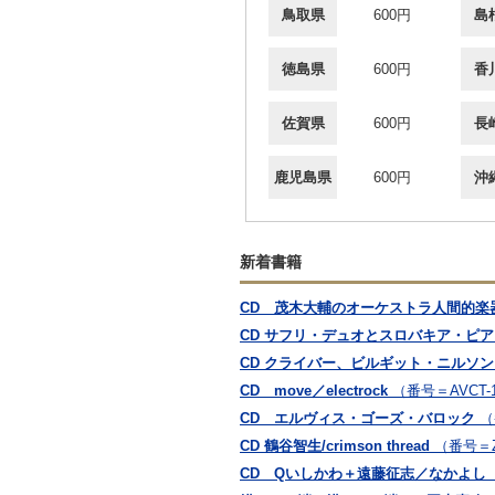
鳥取県
600円
島
徳島県
600円
香
佐賀県
600円
長
鹿児島県
600円
沖
新着書籍
CD 茂木大輔のオーケストラ人間的楽器学
CD サフリ・デュオとスロバキア・ピ
CD クライバー、ビルギット・ニルソ
CD move／electrock
（番号＝AVCT-1
CD エルヴィス・ゴーズ・バロック
（
CD 鶴谷智生/crimson thread
（番号＝Z
CD Qいしかわ＋遠藤征志／なかよし