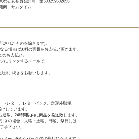
京都公安委員会許可 第303259602056
籍商 サムタイム
記されたものを除きます)。
なる場合は送料の実費をお支払い頂きます。
でのお支払い』
ジにリンクするメールで
決済手続きをお願いします。
ートレター、レターパック、定形外郵便、
けしています。
ら通常、24時間以内に商品を発送致します。
引きの場合、火曜・土曜、日曜、祭日には
 予めご了承下さい。
うメール)(ゆうパック)での取扱になります。