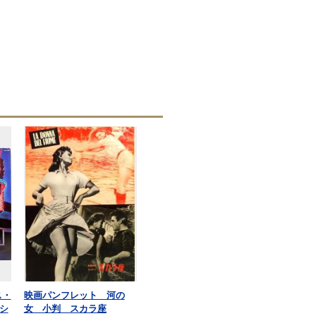
ス・
映画パンフレット 河の
シ
女 小判 スカラ座