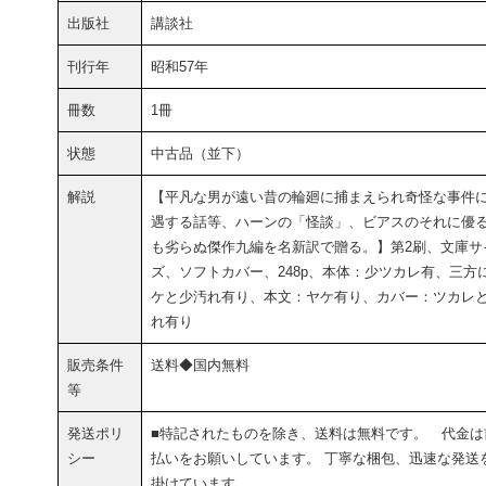
出版社
講談社
刊行年
昭和57年
冊数
1冊
状態
中古品（並下）
解説
【平凡な男が遠い昔の輪廻に捕まえられ奇怪な事件
遇する話等、ハーンの「怪談」、ビアスのそれに優
も劣らぬ傑作九編を名新訳で贈る。】第2刷、文庫サ
ズ、ソフトカバー、248p、本体：少ツカレ有、三方
ケと少汚れ有り、本文：ヤケ有り、カバー：ツカレ
れ有り
販売条件
送料◆国内無料
等
発送ポリ
■特記されたものを除き、送料は無料です。 代金は
シー
払いをお願いしています。 丁寧な梱包、迅速な発送
掛けています。