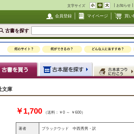
お知らせ
文字サイズ
会員登録
マイページ
買い
古書を探す
社文庫
￥1,700
（送料：￥0 ～ ￥600）
著者
ブラックウッド 中西秀男・訳