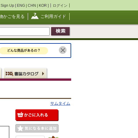
Sign Up [
ENG
|
CHN
|
KOR
]
ログイン
物かごを見る
ご利用ガイド
サムタイム