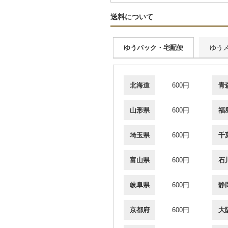
送料について
ゆうパック・宅配便
ゆう
北海道
600円
青
山形県
600円
福
埼玉県
600円
千
富山県
600円
石
岐阜県
600円
静
京都府
600円
大