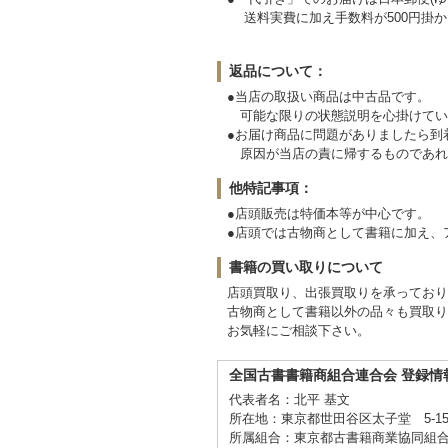
送料実費に加え手数料が500円掛か
返品について：
●当店の取扱い商品は中古品です。
可能な限りの状態説明を心掛けてい
●お届け商品に問題がありましたら
原因が当店の責に帰するものであれ
他特記事項：
●店頭販売は特価本等が中心です。
●店頭では古物商として書籍に加え、
書籍の買い取りについて
店頭買取り、出張買取りを承ってお
古物商として書籍以外の品々も買取り
お気軽にご相談下さい。
全国古書書籍商組合連合会 登録情
代表者名：北平 基文
所在地：東京都世田谷区太子堂 5-15
所属組合：東京都古書籍商業協同組