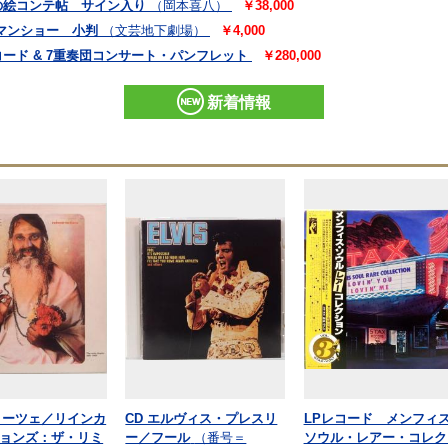
の絵コンテ帖 サイン入り
（岡本喜八）
￥38,000
マンショー 小判
（文芸地下劇場）
￥4,000
ード & 7重奏団コンサート・パンフレット
￥280,000
新着情報
J コーツェ／リインカ
CD エルヴィス・プレスリ
LPレコード メンフィ
ョンズ：ザ・リミ
ー／フール
（番号＝
ソウル・レアー・コレク