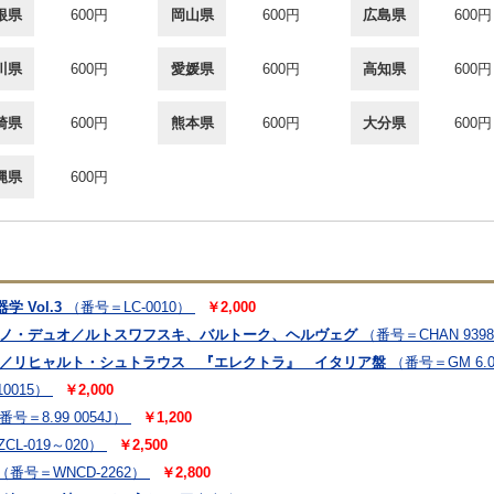
根県
600円
岡山県
600円
広島県
600円
川県
600円
愛媛県
600円
高知県
600円
崎県
600円
熊本県
600円
大分県
600円
縄県
600円
 Vol.3
（番号＝LC-0010）
￥2,000
アノ・デュオ／ルトスワフスキ、バルトーク、ヘルヴェグ
（番号＝CHAN 939
ン／リヒャルト・シュトラウス 『エレクトラ』 イタリア盤
（番号＝GM 6.0
0015）
￥2,000
番号＝8.99 0054J）
￥1,200
CL-019～020）
￥2,500
（番号＝WNCD-2262）
￥2,800