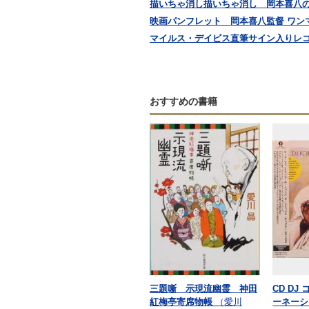
描いちゃ消し描いちゃ消し 岡本喜八
映画パンフレット 岡本喜八監督 ワン
マイルス・デイビス直筆サイン入りレコ
おすすめの書籍
三題噺 示現流幽霊 神田
CD D
紅梅亭寄席物帳
（愛川
ーネーシ