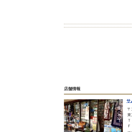
店舗情報
サ
〒1
東
Ｔ
Ｆ