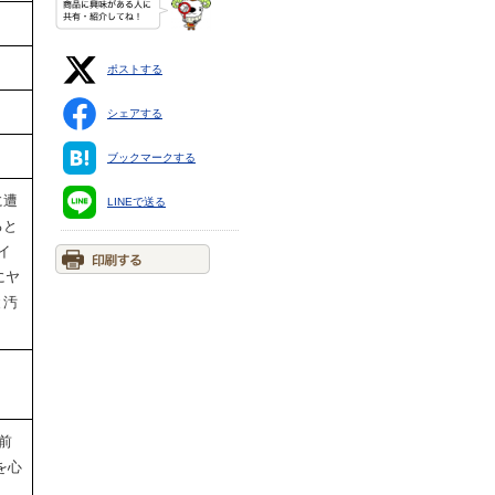
ポストする
シェアする
ブックマークする
に遭
LINEで送る
ると
イ
にヤ
と汚
前
を心