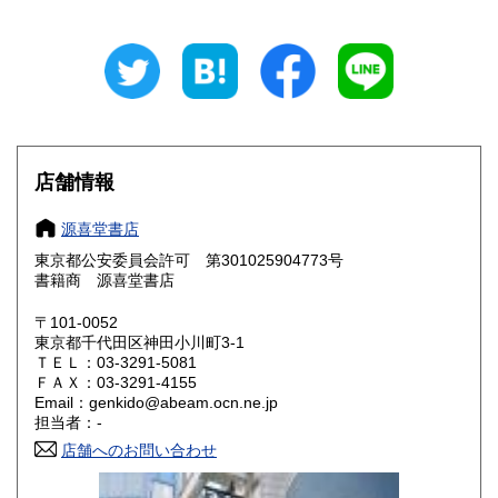
岐阜県
静岡県
880円
880円
愛知県
三重県
880円
880円
滋賀県
京都府
990円
990円
大阪府
兵庫県
990円
990円
店舗情報
奈良県
和歌山県
990円
990円
源喜堂書店
東京都公安委員会許可 第301025904773号
鳥取県
島根県
1,150円
1,150円
書籍商 源喜堂書店
岡山県
広島県
1,150円
1,150円
〒101-0052
東京都千代田区神田小川町3-1
ＴＥＬ：03-3291-5081
山口県
徳島県
1,150円
1,150円
ＦＡＸ：03-3291-4155
Email：genkido@abeam.ocn.ne.jp
香川県
愛媛県
1,150円
1,150円
担当者：-
店舗へのお問い合わせ
高知県
福岡県
1,150円
1,410円