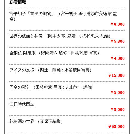
新着情報
最寄駅：小川町駅より徒歩3分 神保町駅より徒歩5分
営業時間：源喜堂書店
宮平初子「首里の織物」 （宮平初子 著 ; 浦添市美術館 監
定休日：日曜 祭日は不定休
修）
￥6,000
書籍の買取について
美術一般、江戸期和本、古文書、書画幅、版画、肉筆原稿
世界の仮面と神像 （岡本太郎, 泉靖一, 梅棹忠夫 共編）
等、誠実に評価、買取致しております
￥5,800
金銅仏 限定版 （野間清六 監修 ; 田枝幹宏 写真）
取り扱い分野
￥4,000
美術工芸、古典籍、趣味、外国書、古書一般（その他）
展覧会図録、写真、建築、茶道、和本、古文書、書画幅、浮
アイヌの文様 （四辻一朗編 ; 水谷積男写真）
世絵
￥15,000
円空の彫刻 （田枝幹宏 写真 ; 丸山尚一 評論）
￥5,000
江戸時代図誌
￥9,000
花鳥画の世界 （真保亨編集）
￥58,000