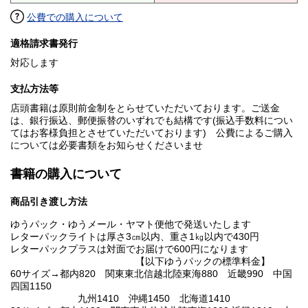
公費での購入について
適格請求書発行
対応します
支払方法等
店頭書籍は原則前金制をとらせていただいております。ご送金
は、銀行振込、郵便振替のいずれでも結構です(振込手数料につい
てはお客様負担とさせていただいております) 公費によるご購入
については必要書類をお知らせくださいませ
書籍の購入について
商品引き渡し方法
ゆうパック・ゆうメール・ヤマト便他で発送いたします
レターパックライトは厚さ3㎝以内、重さ1㎏以内で430円
レターパックプラスは対面でお届けで600円になります
【以下ゆうパックの標準料金】
60サイズ→都内820 関東東北信越北陸東海880 近畿990 中国
四国1150
九州1410 沖縄1450 北海道1410