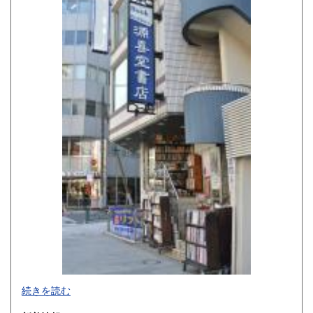
佐賀県
長崎県
1,410円
1,410円
熊本県
大分県
1,410円
1,410円
宮崎県
鹿児島県
1,410円
1,410円
沖縄県
1,450円
-
続きを読む
沿線名：-