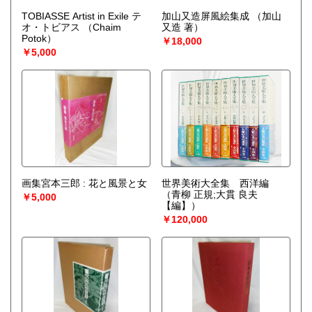
TOBIASSE Artist in Exile テ
加山又造屏風絵集成
（加山
オ・トビアス
（Chaim
又造 著）
Potok）
￥18,000
￥5,000
画集宮本三郎 : 花と風景と女
世界美術大全集 西洋編
（青柳 正規;大貫 良夫
￥5,000
【編】）
￥120,000