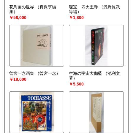
花鳥画の世界
（真保亨編
秘宝 四天王寺
（浅野長武
集）
等編）
￥58,000
￥1,800
曽宮一念画集
（曽宮一念）
空海の宇宙大伽藍
（池利文
著）
￥18,000
￥5,500