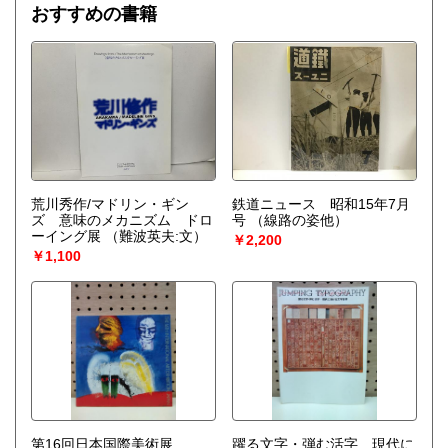
おすすめの書籍
荒川秀作/マドリン・ギン
鉄道ニュース 昭和15年7月
ズ 意味のメカニズム ドロ
号
（線路の姿他）
ーイング展
（難波英夫:文）
￥2,200
￥1,100
第16回日本国際美術展
躍る文字・弾む活字 現代に