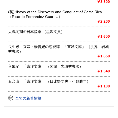
￥3,300
営業時間：平日・土・祝10時半～18時
定休日：日曜日
(英)History of the Discovery and Conquest of Costa Rica
（Ricardo Fernandez Guardia）
書籍の買取について
￥2,200
-
大戦間期の日本陸軍 （黒沢文貴）
￥1,650
取り扱い分野
総記、哲学宗教、歴史、社会科学、自然科学、美術工芸、国
長生殿 玄宗・楊貴妃の恋愛譚 「東洋文庫」 （洪昇 岩城
語国文、外国文学、近代文献、趣味、外国書、サブカルチャ
秀夫訳）
ー、古書一般（その他）
￥1,650
入蜀記 「東洋文庫」 （陸游 岩城秀夫訳）
￥1,540
五台山 「東洋文庫」 （日比野丈夫・小野勝年）
￥1,100
全ての新着情報