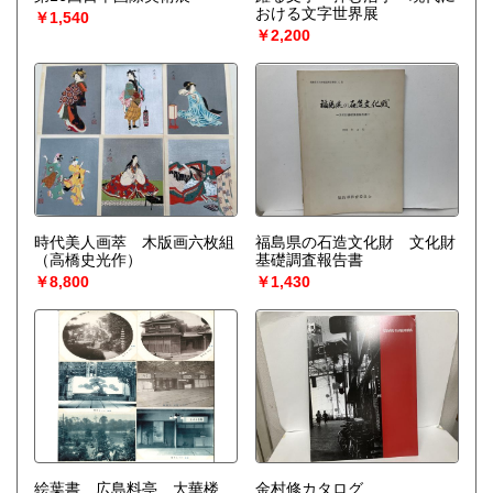
おける文字世界展
￥1,540
￥2,200
時代美人画萃 木版画六枚組
福島県の石造文化財 文化財
（高橋史光作）
基礎調査報告書
￥8,800
￥1,430
絵葉書 広島料亭 大華楼
金村修カタログ