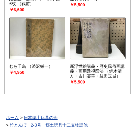
6枚
（戦前）
￥5,500
￥6,600
むら千鳥
（渋沢栄一）
新浮世絵講義・歴史風俗画講
義・画用透視図法
（鏑木清
￥4,950
方・吉川霊華・益田玉城）
￥5,500
ホーム
日本郷土玩具の会
竹とんぼ 2-3号 郷土玩具十二支物語他