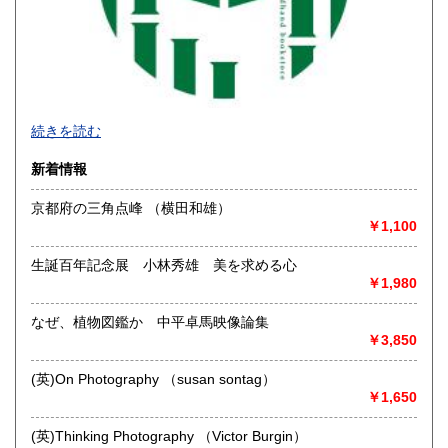
沖縄県
1,600円
続きを読む
新着情報
京都府の三角点峰 （横田和雄）
￥1,100
生誕百年記念展 小林秀雄 美を求める心
￥1,980
なぜ、植物図鑑か 中平卓馬映像論集
◆本の在庫について◆
￥3,850
当店に在庫している本はほぼ別棟倉庫に保管していますの
で、性急なお求めにはご対応致し兼ねます。ご来店にてお求
(英)On Photography （susan sontag）
めになりたい場合は事前にご一報下さいませ。
￥1,650
沿線名：-
(英)Thinking Photography （Victor Burgin）
最寄駅：-