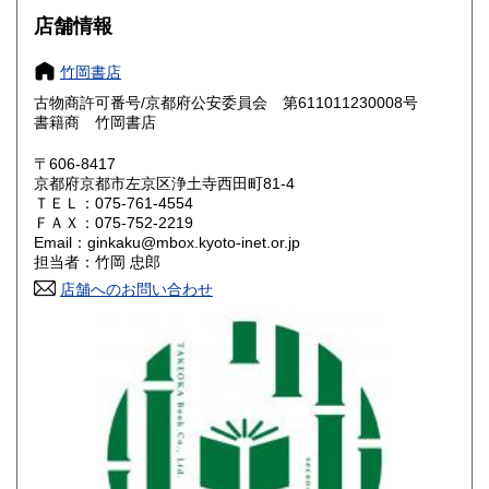
滋賀県
京都府
550円
550円
店舗情報
大阪府
兵庫県
550円
550円
竹岡書店
奈良県
和歌山県
古物商許可番号/京都府公安委員会 第611011230008号
550円
550円
書籍商 竹岡書店
鳥取県
島根県
550円
550円
〒606-8417
京都府京都市左京区浄土寺西田町81-4
岡山県
広島県
550円
550円
ＴＥＬ：075-761-4554
ＦＡＸ：075-752-2219
Email：ginkaku@mbox.kyoto-inet.or.jp
山口県
徳島県
550円
550円
担当者：竹岡 忠郎
香川県
店舗へのお問い合わせ
愛媛県
550円
550円
高知県
福岡県
550円
600円
佐賀県
長崎県
600円
600円
熊本県
大分県
600円
600円
宮崎県
鹿児島県
600円
600円