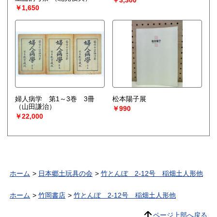
￥1,650
婦人病学 第1～3巻 3冊
松本陽子展
（山田謙治）
￥990
￥22,000
ホーム
日本郷土玩具の会
竹とんぼ 2-12号 稲畑土人形他
ホーム
竹岡書店
竹とんぼ 2-12号 稲畑土人形他
ページ上部へ戻る