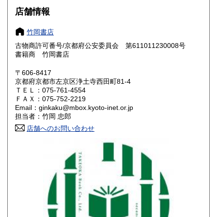
滋賀県
京都府
550円
550円
店舗情報
大阪府
兵庫県
550円
550円
竹岡書店
奈良県
和歌山県
古物商許可番号/京都府公安委員会 第611011230008号
550円
550円
書籍商 竹岡書店
鳥取県
島根県
550円
550円
〒606-8417
京都府京都市左京区浄土寺西田町81-4
岡山県
広島県
550円
550円
ＴＥＬ：075-761-4554
ＦＡＸ：075-752-2219
Email：ginkaku@mbox.kyoto-inet.or.jp
山口県
徳島県
550円
550円
担当者：竹岡 忠郎
香川県
店舗へのお問い合わせ
愛媛県
550円
550円
高知県
福岡県
550円
600円
佐賀県
長崎県
600円
600円
熊本県
大分県
600円
600円
宮崎県
鹿児島県
600円
600円