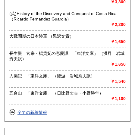
￥3,300
営業時間：平日・土・祝10時半～18時
定休日：日曜日
(英)History of the Discovery and Conquest of Costa Rica
（Ricardo Fernandez Guardia）
書籍の買取について
￥2,200
-
大戦間期の日本陸軍 （黒沢文貴）
￥1,650
取り扱い分野
総記、哲学宗教、歴史、社会科学、自然科学、美術工芸、国
長生殿 玄宗・楊貴妃の恋愛譚 「東洋文庫」 （洪昇 岩城
語国文、外国文学、近代文献、趣味、外国書、サブカルチャ
秀夫訳）
ー、古書一般（その他）
￥1,650
入蜀記 「東洋文庫」 （陸游 岩城秀夫訳）
￥1,540
五台山 「東洋文庫」 （日比野丈夫・小野勝年）
￥1,100
全ての新着情報