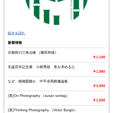
沖縄県
1,600円
続きを読む
新着情報
京都府の三角点峰 （横田和雄）
￥1,100
生誕百年記念展 小林秀雄 美を求める心
￥1,980
なぜ、植物図鑑か 中平卓馬映像論集
◆本の在庫について◆
￥3,850
当店に在庫している本はほぼ別棟倉庫に保管していますの
で、性急なお求めにはご対応致し兼ねます。ご来店にてお求
(英)On Photography （susan sontag）
めになりたい場合は事前にご一報下さいませ。
￥1,650
沿線名：-
(英)Thinking Photography （Victor Burgin）
最寄駅：-