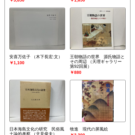
安喜万佐子
（木下長宏:文）
王朝物語の世界 源氏物語と
その周辺
（天理ギャラリー
￥1,100
第92回展）
￥880
日本海島文化の研究 民俗風
牧進 現代の屏風絵
土論的考察
（北見俊夫）
￥3,300