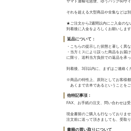
ヤマト運輸宅急便、ゆうパック60サイ
それを超える大型商品や全集などは別
★ご注文から2週間以内にご入金のな
到着後に入金をよろしくお願いします
返品について：
・こちらの提示した状態と著しく異な
・当方ミスにより誤った商品をお届け
に限り、送料当方負担での返品を承っ
到着後、3日以内に、まずはご連絡く
※商品の特性上、原則としてお客様都
あくまで古本であるということをご
他特記事項：
FAX、お手紙の注文、問い合わせは
現金書留のご購入も行なっておりませ
注文前に送って頂きましても、受取り
書籍の買い取りについて