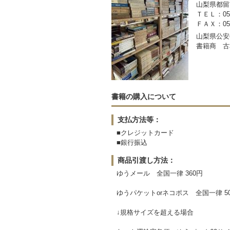
山梨県都留市
ＴＥＬ：050-
ＦＡＸ：0554
山梨県公安委
書籍商 古
書籍の購入について
支払方法等：
■クレジットカード
■銀行振込
商品引渡し方法：
ゆうメール 全国一律 360円
ゆうパケットorネコポス 全国一律 5
↓規格サイズを超える場合