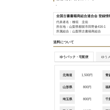
-
全国古書書籍商組合連合会 登録情
代表者名：檜垣 圭佑
所在地：山梨県都留市田野倉416-1
所属組合：山梨県古書籍商組合
送料について
ゆうパック・宅配便
ゆう
北海道
1,500円
青
山形県
800円
福
埼玉県
800円
千