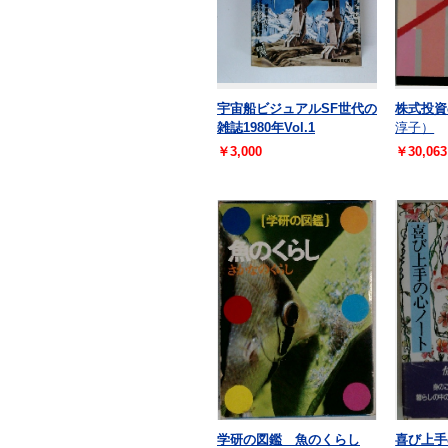
宇宙船ビジュアルSF世代の
株式投資
雑誌1980年Vol.1
淳子）
￥3,000
￥30,063
学研の図鑑 魚のくらし
喜び上手