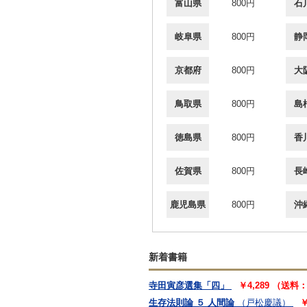
富山県
800円
石
岐阜県
800円
静
京都府
800円
大
鳥取県
800円
島
徳島県
800円
香
佐賀県
800円
長
鹿児島県
800円
沖
新着書籍
寺田寅彦選集「四」
￥4,289 （送料
生存法則論 ５ 人間論
（戸松慶議）
￥