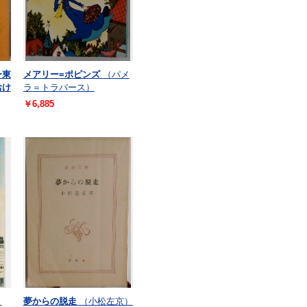
ー東
メアリー=ポピンズ
（パメ
おけ
ラ＝トラバース）
￥6,885
）
夢からの脱走
（小松左京）