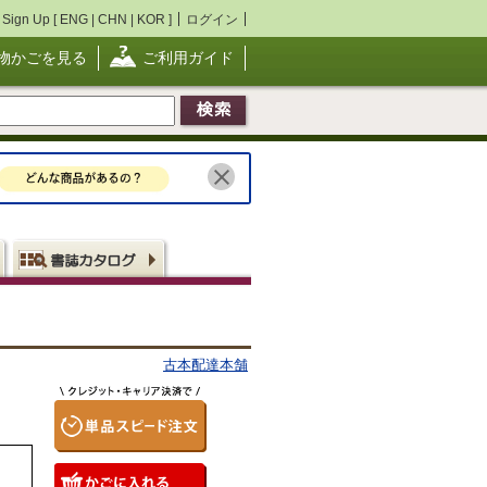
Sign Up [
ENG
|
CHN
|
KOR
]
ログイン
物かごを見る
ご利用ガイド
古本配達本舗