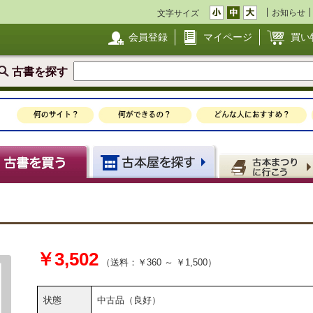
お知らせ
文字サイズ
会員登録
マイページ
買い
古書を探す
￥3,502
（送料：￥360 ～ ￥1,500）
状態
中古品（良好）