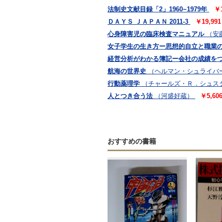
法制史文献目録「2」1960~1979年
￥
ＤＡＹＳ ＪＡＰＡＮ 2011-3
￥19,9
心身障害児の臨床検査マニュアル
（安
女子学生の生き方ー思想的自立と職業
経営分析がわかる簿記ー会社の成績を
航海の世界史
（ヘルマン・シュライバ
行動薬理学
（チャールズ・Ｒ．シュス
人とつき合う法
（河盛好蔵）
￥5,6
おすすめの書籍