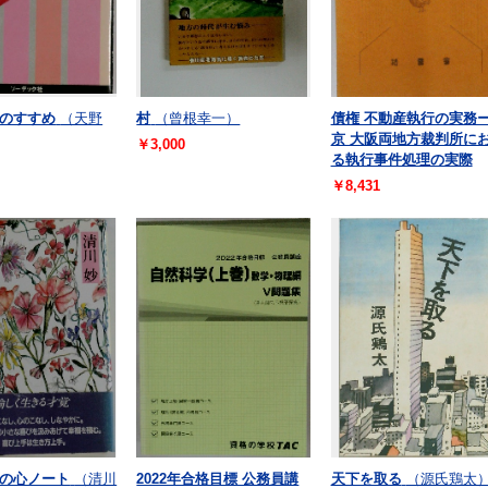
のすすめ
（天野
村
（曾根幸一）
債権 不動産執行の実務
京 大阪両地方裁判所に
￥3,000
る執行事件処理の実際
￥8,431
の心ノート
（清川
2022年合格目標 公務員講
天下を取る
（源氏鶏太