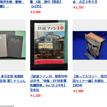
海洋生物・動物・
書 6枚 袋付【戦前】
会 大正３年５月
細菌】
【e195】
￥2,750
￥2,000
 卓川玄弥 初期詩
【鉄道ファン10 昭和50年
【怒ってオロジー 現代
玄弥 著】そうぶん
10月号 「特集：EF58形電
語セミナー編】冬樹社
気機関車」Vol,15 174号】
1985年
交友社
￥1,980
￥1,320