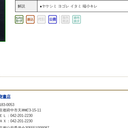
解説
●ヤケシミ ヨゴレ イタミ 端小キレ
突書店
83-0053
京都府中市天神町3-15-11
ＥＬ：042-201-2230
ＡＸ：042-201-2230
京都公安委員会305551009087