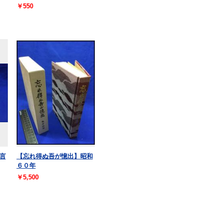
￥550
言
【忘れ得ぬ吾が憶出】昭和
６０年
￥5,500