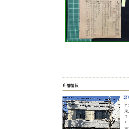
店舗情報
頭
〒1
東
Ｔ
Ｆ
東