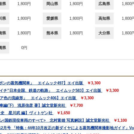
根県
1,800円
岡山県
1,800円
広島県
1,800
川県
1,800円
愛媛県
1,800円
高知県
1,800
崎県
1,800円
熊本県
1,800円
大分県
1,800
縄県
0円
ッポンの蒸気機関車」 エイムック497】エイ出版
￥3,300
デゴイチ”日本全国、鉄道の軌路」 エイムック583】エイ出版
￥3,300
ピア色の流線形」 エイムック406】エイ出版
￥3,300
車編(下) 浅原信彦 著】誠文堂新光社
￥7,700
全史 星川武 編】ヴィトゲン社
￥1,650
ム<国鉄現役車両のすべて> 北村富雄 写真解説】誠文堂新光社
￥1,100
2月号 「特集：44年10月改正の新ダイヤによる蒸気機関車撮影地ガイド」Vol,