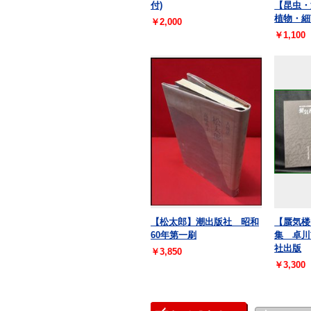
付)
【昆虫・
植物・
￥2,000
￥1,100
【松太郎】潮出版社 昭和
【蜃気楼
60年第一刷
集 卓川
社出版
￥3,850
￥3,300