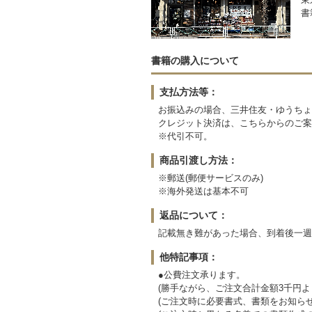
書
書籍の購入について
支払方法等：
お振込みの場合、三井住友・ゆうちょ
クレジット決済は、こちらからのご案
※代引不可。
商品引渡し方法：
※郵送(郵便サービスのみ)
※海外発送は基本不可
返品について：
記載無き難があった場合、到着後一週
他特記事項：
●公費注文承ります。
(勝手ながら、ご注文合計金額3千円よ
(ご注文時に必要書式、書類をお知らせ