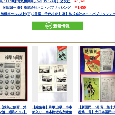
：EF58形電気機関車」Vol,15 174号】交友社
￥1,320
すべて 岡田誠一 著】株式会社ネコ・パブリッシング
￥1,650
・荷物 気動車の歩み(上)(下) 2冊揃 千代村資夫 著】株式会社ネコ・パブリッシン
新着情報
【採集と飼育 第
【絵葉書】和歌山県 串本
【新国民 5月号 第十
2號 昭和21/12】
節入り 串本附近名所絵葉
巻第二号】大日本国民中