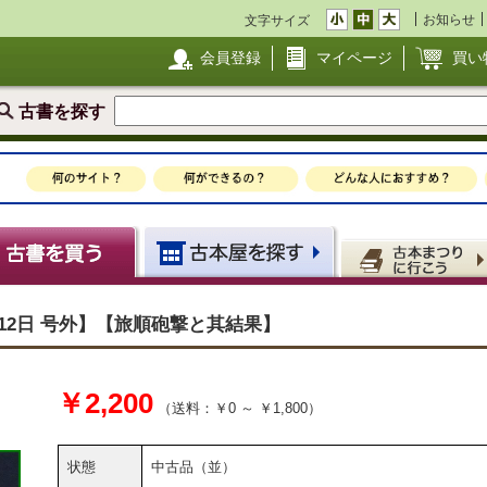
お知らせ
文字サイズ
会員登録
マイページ
買い
古書を探す
月12日 号外】【旅順砲撃と其結果】
￥2,200
（送料：￥0 ～ ￥1,800）
状態
中古品（並）