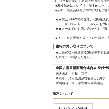
(ご注文時と異なる名義での書類作成
●海外配送については、基本的に不可
●店頭・展覧会販売併用の品物もござ
★★電話・FAXでの在庫、状態確認
すべての方にメールでのお問い
★★メールでのお問い合わせは、用件
●タイトルと画像が違っていた場合
書籍の買い取りについて
★出張買取・郵送買取(※要事前相談)
お気軽にご相談ください。
全国古書書籍商組合連合会 登録情
代表者名：宮川 吾子
所在地：埼玉県川越市砂新田398-3
所属組合：埼玉県古書籍同業組合
送料について
ゆうパック・宅配便