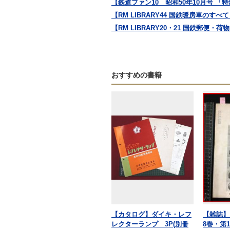
【鉄道ファン10 昭和50年10月号 「特集
【RM LIBRARY44 国鉄暖房車の
【RM LIBRARY20・21 国鉄郵便
おすすめの書籍
【カタログ】ダイキ・レフ
【雑誌】
レクターランプ 3P(別冊
8巻・第1