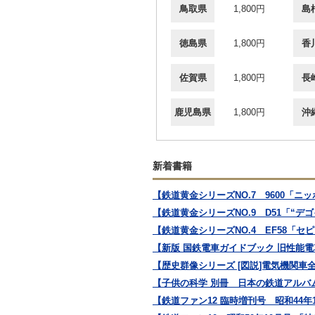
鳥取県
1,800円
島
徳島県
1,800円
香
佐賀県
1,800円
長
鹿児島県
1,800円
沖
新着書籍
【鉄道黄金シリーズNO.7 9600「ニ
【鉄道黄金シリーズNO.9 D51「“
【鉄道黄金シリーズNO.4 EF58「セ
【新版 国鉄電車ガイドブック 旧性能電
【歴史群像シリーズ [図説]電気機関車
【子供の科学 別冊 日本の鉄道アルバ
【鉄道ファン12 臨時増刊号 昭和44年1