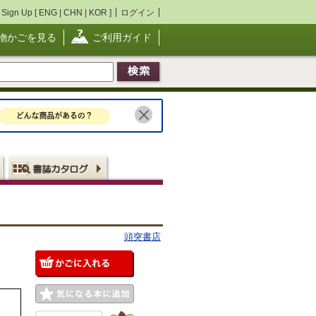
Sign Up [
ENG
|
CHN
|
KOR
]
ログイン
物かごを見る
ご利用ガイド
頭突書店