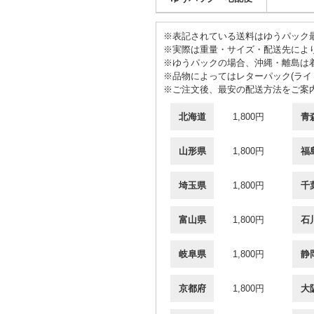
※表記されている送料はゆうパック最
※実際は重量・サイズ・配送先によ
※ゆうパックの場合、沖縄・離島は
※品物によってはレターパック(ライト
※ご注文後、最安の配送方法をご案
北海道
1,800円
青
山形県
1,800円
福
埼玉県
1,800円
千
富山県
1,800円
石
岐阜県
1,800円
静
京都府
1,800円
大