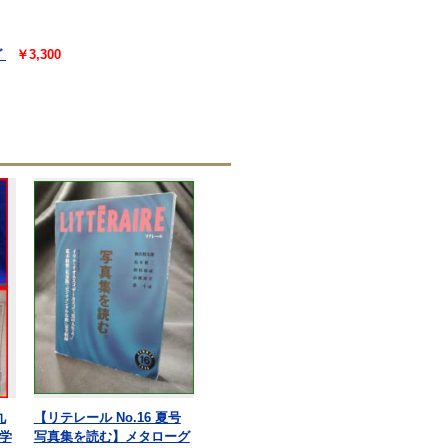
グ
￥3,300
九
【リテレール No.16 夏号
学
写真集を読む】メタローグ