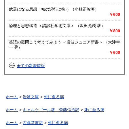
武器になる思想 知の退行に抗う （小林正弥著）
￥600
論理と思想構造 ＜講談社学術文庫＞ （沢田允茂 著）
￥800
英語の疑問こう考えてみよう ＜岩波ジュニア新書＞ （大津幸
一 著）
￥600
全ての新着情報
ホーム
岩波文庫
死に至る病
ホーム
キェルケゴール著 斎藤信治訳
死に至る病
ホーム
古蹊堂書店
死に至る病