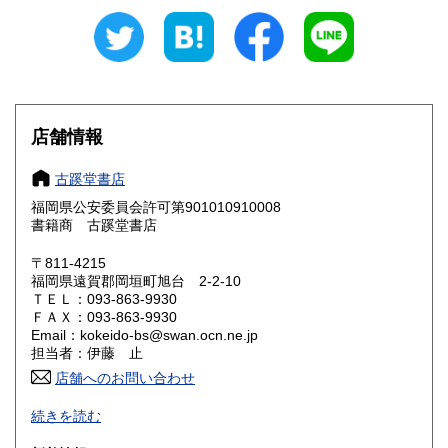
600円
600円
愛知県
三重県
600円
600円
滋賀県
京都府
600円
600円
大阪府
兵庫県
600円
600円
店舗情報
奈良県
和歌山県
600円
600円
古蹊堂書店
福岡県公安委員会許可第901010910008
鳥取県
島根県
600円
600円
書籍商 古蹊堂書店
岡山県
広島県
600円
600円
〒811-4215
福岡県遠賀郡岡垣町旭台 2-2-10
ＴＥＬ：093-863-9930
山口県
徳島県
600円
600円
ＦＡＸ：093-863-9930
Email：kokeido-bs@swan.ocn.ne.jp
香川県
愛媛県
600円
600円
担当者：伊藤 止
店舗へのお問い合わせ
高知県
福岡県
600円
600円
-
続きを読む
佐賀県
長崎県
600円
600円
沿線名：店舗営業なし