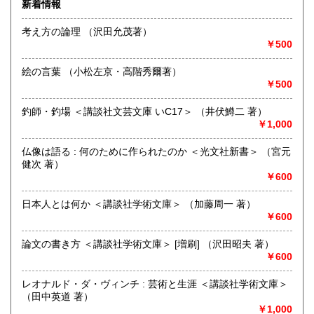
新着情報
最寄駅：-
熊本県
大分県
600円
600円
営業時間：-
考え方の論理 （沢田允茂著）
定休日：-
￥500
宮崎県
鹿児島県
600円
600円
書籍の買取について
絵の言葉 （小松左京・高階秀爾著）
沖縄県
600円
-
￥500
釣師・釣場 ＜講談社文芸文庫 いC17＞ （井伏鱒二 著）
取り扱い分野
￥1,000
哲学宗教、歴史、国語国文、外国文学、古書一般（その他）
仏像は語る : 何のために作られたのか ＜光文社新書＞ （宮元
健次 著）
￥600
日本人とは何か ＜講談社学術文庫＞ （加藤周一 著）
￥600
論文の書き方 ＜講談社学術文庫＞ [増刷] （沢田昭夫 著）
￥600
レオナルド・ダ・ヴィンチ : 芸術と生涯 ＜講談社学術文庫＞
（田中英道 著）
￥1,000