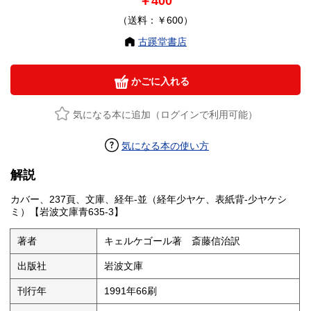
￥400
（送料：￥600）
古蹊堂書店
かごに入れる
気になる本に追加（ログインで利用可能）
気になる本の使い方
解説
カバー、237頁、文庫、経年-並（経年少ヤケ、表紙背-少ヤケシ
ミ）【岩波文庫青635-3】
著者
キェルケゴール著 斎藤信治訳
出版社
岩波文庫
刊行年
1991年66刷