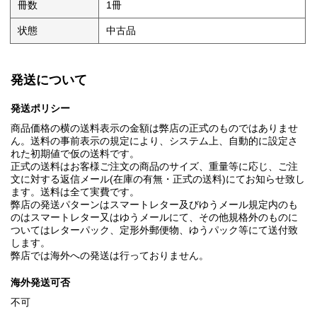
冊数
1冊
状態
中古品
発送について
発送ポリシー
商品価格の横の送料表示の金額は弊店の正式のものではありませ
ん。送料の事前表示の規定により、システム上、自動的に設定さ
れた初期値で仮の送料です。
正式の送料はお客様ご注文の商品のサイズ、重量等に応じ、ご注
文に対する返信メール(在庫の有無・正式の送料)にてお知らせ致し
ます。送料は全て実費です。
弊店の発送パターンはスマートレター及びゆうメール規定内のも
のはスマートレター又はゆうメールにて、その他規格外のものに
ついてはレターパック、定形外郵便物、ゆうパック等にて送付致
します。
弊店では海外への発送は行っておりません。
海外発送可否
不可