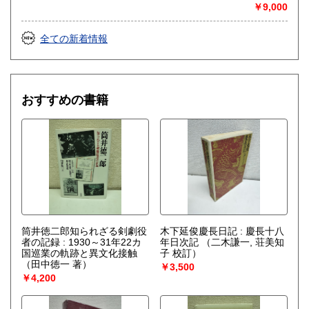
￥9,000
全ての新着情報
おすすめの書籍
筒井徳二郎知られざる剣劇役
木下延俊慶長日記 : 慶長十八
者の記録 : 1930～31年22カ
年日次記
（二木謙一, 荘美知
国巡業の軌跡と異文化接触
子 校訂）
（田中徳一 著）
￥3,500
￥4,200