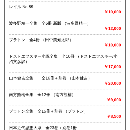
い。
レイル No.89
￥10,000
取り扱い分野
総記、哲学宗教、歴史、社会科学、自然科学、美術工芸、国
波多野精一全集 全6冊 新版 （波多野精一）
語国文、外国文学、古典籍、近代文献、趣味、外国書、サブ
￥12,000
カルチャー、古書一般（その他）
古本古書全般
プラトン 全4冊 （田中美知太郎）
￥10,000
ドストエフスキー小説全集 全10冊 （ドストエフスキー/小
沼文彦訳）
￥17,000
山本健吉全集 全16冊＋別巻 （山本健吉）
￥20,000
南方熊楠全集 全12冊 （南方熊楠）
￥9,000
プラトン全集 全15冊＋別巻 （プラトン）
￥8,500
日本近代思想大系 全23巻＋別巻1冊