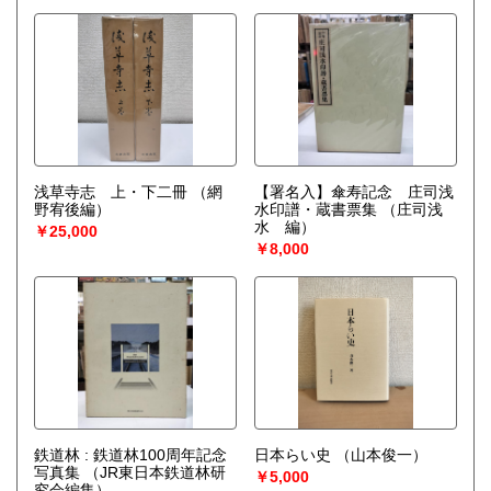
浅草寺志 上・下二冊
（網
【署名入】傘寿記念 庄司浅
野宥後編）
水印譜・蔵書票集
（庄司浅
水 編）
￥25,000
￥8,000
鉄道林 : 鉄道林100周年記念
日本らい史
（山本俊一）
写真集
（JR東日本鉄道林研
￥5,000
究会編集）