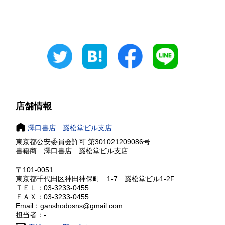
山梨県
長野県
180円
180円
岐阜県
静岡県
180円
180円
愛知県
三重県
180円
180円
滋賀県
京都府
180円
180円
大阪府
兵庫県
180円
180円
店舗情報
奈良県
和歌山県
180円
180円
澤口書店 巌松堂ビル支店
東京都公安委員会許可:第301021209086号
鳥取県
島根県
180円
180円
書籍商 澤口書店 巌松堂ビル支店
岡山県
広島県
180円
180円
〒101-0051
東京都千代田区神田神保町 1-7 巌松堂ビル1-2F
ＴＥＬ：03-3233-0455
山口県
徳島県
180円
180円
ＦＡＸ：03-3233-0455
Email：ganshodosns@gmail.com
香川県
愛媛県
180円
180円
担当者：-