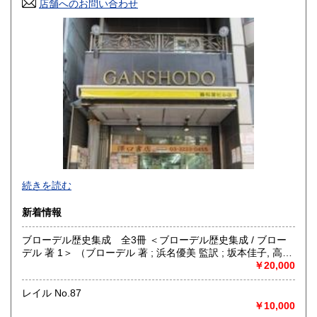
店舗へのお問い合わせ
高知県
福岡県
180円
180円
佐賀県
長崎県
180円
180円
熊本県
大分県
180円
180円
宮崎県
鹿児島県
180円
180円
沖縄県
180円
-
続きを読む
沿線名：都営新宿線・都営三田線・営団半蔵門線
新着情報
最寄駅：神保町駅
営業時間：11:00〜18:00
ブローデル歴史集成 全3冊 ＜ブローデル歴史集成 / ブロー
定休日：年中無休 ※年末年始(12/31～1/2)は除く
デル 著 1＞ （ブローデル 著 ; 浜名優美 監訳 ; 坂本佳子, 高塚
浩由樹, 山上浩嗣 訳）
￥20,000
書籍の買取について
日本全国無料出張買取りお引き受けいたします。
レイル No.87
まずは、フリーダイヤル 0120-68-2332 までご連絡下さ
￥10,000