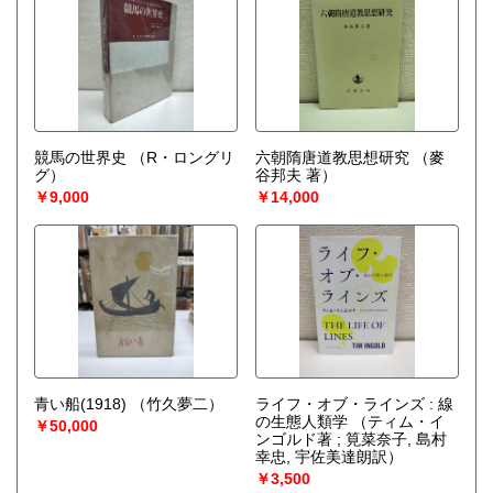
競馬の世界史
（R・ロングリ
六朝隋唐道教思想研究
（麥
グ）
谷邦夫 著）
￥9,000
￥14,000
青い船(1918)
（竹久夢二）
ライフ・オブ・ラインズ : 線
の生態人類学
（ティム・イ
￥50,000
ンゴルド著 ; 筧菜奈子, 島村
幸忠, 宇佐美達朗訳）
￥3,500