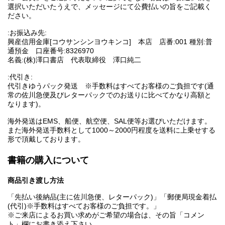
選択いただいたうえで、メッセージにて公費払いの旨をご記載く
ださい。
:お振込み先:
興産信用金庫[コウサンシンヨウキンコ] 本店 店番:001 種別:普
通預金 口座番号:8326970
名義:(株)澤口書店 代表取締役 澤口純二
:代引き:
代引きゆうパック発送 ※手数料はすべてお客様のご負担です(通
常の佐川急便及びレターパックでのお送りに比べてかなり高額と
なります)。
海外発送はEMS、船便、航空便、SAL便等お選びいただけます。
また海外発送手数料として1000～2000円程度を送料に上乗せする
形で頂戴しております。
書籍の購入について
商品引き渡し方法
「先払い後納品(主に佐川急便、レターパック)」「郵便局現金着払
(代引)※手数料はすべてお客様のご負担です。」
※ご来店によるお買い求めがご希望の場合は、その旨「コメン
ト」欄にお書き添え下さい。