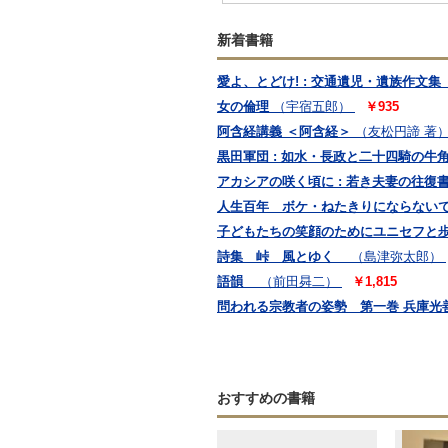
新着書籍
愛よ、とどけ! : 交通遺児・遺族作文集
女の倫理
（宇宿五郎）
￥935
阿含経講義 ＜阿含経＞
（友松円諦 著
黒田軍団 : 如水・長政と二十四騎の牛
アカシアの咲く頃に : 若き夫妻の往復
人生百年 ボケ・ねたきりにならないで
子どもたちの笑顔のためにユニセフと歩ん
詩集 峠 風とゆく
（島津弥太郎）
語韻
（前田曻二）
￥1,815
問われる宗教者の姿勢 第一巻 兵庫光
おすすめの書籍