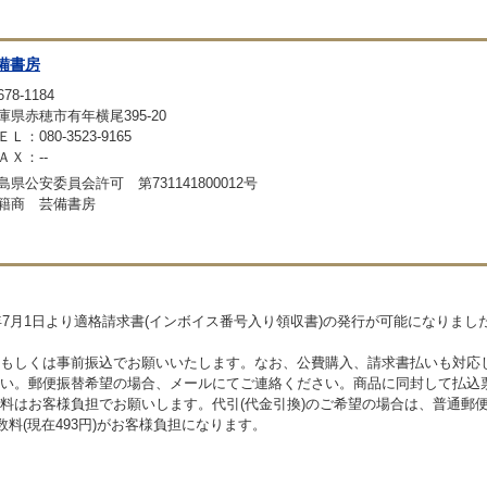
備書房
78-1184
庫県赤穂市有年横尾395-20
ＥＬ：080-3523-9165
ＡＸ：--
島県公安委員会許可 第731141800012号
籍商 芸備書房
年7月1日より適格請求書(インボイス番号入り領収書)の発行が可能になりま
もしくは事前振込でお願いいたします。なお、公費購入、請求書払いも対応
い。郵便振替希望の場合、メールにてご連絡ください。商品に同封して払込
料はお客様負担でお願いします。代引(代金引換)のご希望の場合は、普通郵
料(現在493円)がお客様負担になります。