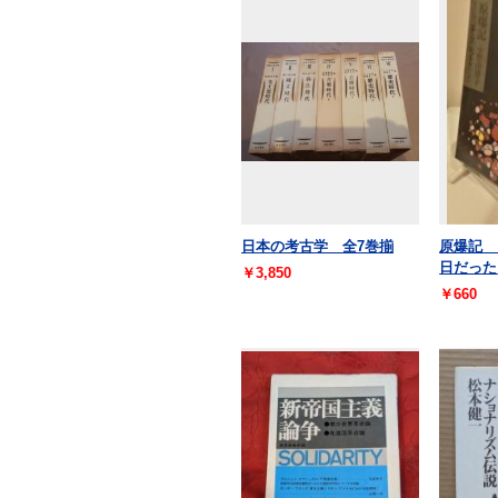
日本の考古学 全7巻揃
原爆記 
日だった
￥3,850
￥660