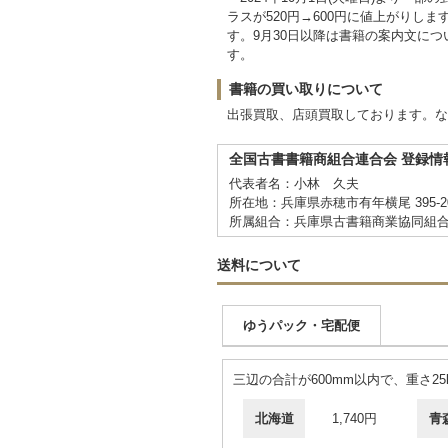
ラスが520円→600円に値上がりし
す。9月30日以降は書籍の案内文につ
す。
書籍の買い取りについて
出張買取、店頭買取しております。なお
全国古書書籍商組合連合会 登録情
代表者名：小林 久夫
所在地：兵庫県赤穂市有年横尾 395-2
所属組合：兵庫県古書籍商業協同組
送料について
ゆうパック・宅配便
三辺の合計が600mm以内で、重さ2
北海道
1,740円
青