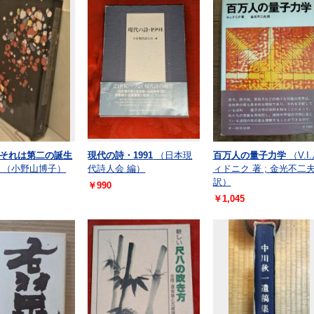
それは第二の誕生
現代の詩・1991
（日本現
百万人の量子力学
（V.I
（小野山博子）
代詩人会 編）
ィドニク 著 ; 金光不二
訳）
￥990
￥1,045