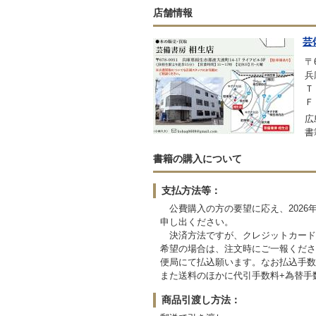
店舗情報
芸
〒6
兵
Ｔ
Ｆ
広
書
書籍の購入について
支払方法等：
公費購入の方の要望に応え、2026
申し出ください。
決済方法ですが、クレジットカード
希望の場合は、注文時にご一報くださ
便局にて払込願います。なお払込手数
また送料のほかに代引手数料+為替手数
商品引渡し方法：