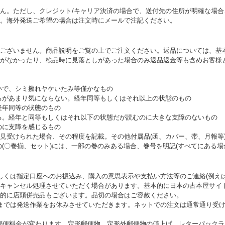
ん。ただし、クレジット/キャリア決済の場合で、送付先の住所が明確な場
。海外発送ご希望の場合は注文時にメールで注記ください。
ございません。商品説明をご覧の上でご注文ください。返品については、基
がなかったり、検品時に見落としがあった場合のみ返品返金等も含めお客様
いで、シミ擦れヤケいたみ等僅かなもの
るがあまり気にならない。経年同等もしくはそれ以上の状態のもの
経年同等の状態のもの
る。経年と同等もしくはそれ以下の状態だが読むのに大きな支障のないもの
のに支障を感じるもの
受けられた場合、その程度を記載。その他付属品(函、カバー、帯、月報等)
(〇巻揃、セット)には、一部の巻のみある場合、巻号を明記(すべてにある場
しくは指定口座へのお振込み、購入の意思表示や支払い方法等のご連絡(例え
キャンセル処理させていただく場合があります。基本的に日本の古本屋サイ
的に店頭併売品もございます。品切の場合はご容赦ください。
1月3日までは発送作業をお休みさせていただきます。ネットでの注文は通常通り
部の郵便料金が変わります。定形郵便物、定形外郵便物の値上げ、レターパックライ