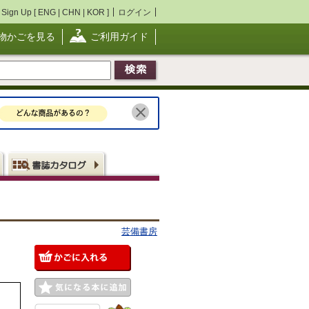
Sign Up [
ENG
|
CHN
|
KOR
]
ログイン
物かごを見る
ご利用ガイド
芸備書房