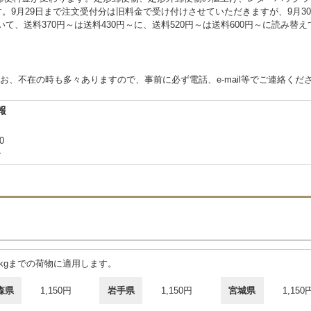
ます。9月29日まで注文受付分は旧料金で受け付けさせていただきますが、9月
いて、送料370円～は送料430円～に、送料520円～は送料600円～に読み
、不在の時も多々ありますので、事前に必ず電話、e-mail等でご連絡くだ
報
0
合
5kgまでの荷物に適用します。
森県
1,150円
岩手県
1,150円
宮城県
1,150