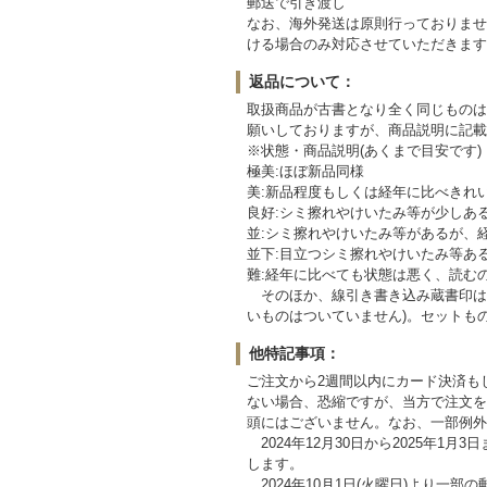
郵送で引き渡し
なお、海外発送は原則行っておりませ
ける場合のみ対応させていただきます
返品について：
取扱商品が古書となり全く同じものは
願いしておりますが、商品説明に記載
※状態・商品説明(あくまで目安です)
極美:ほぼ新品同様
美:新品程度もしくは経年に比べきれ
良好:シミ擦れやけいたみ等が少しあ
並:シミ擦れやけいたみ等があるが、
並下:目立つシミ擦れやけいたみ等あ
難:経年に比べても状態は悪く、読む
そのほか、線引き書き込み蔵書印は見
いものはついていません)。セットもの
他特記事項：
ご注文から2週間以内にカード決済も
ない場合、恐縮ですが、当方で注文を
頭にはございません。なお、一部例外
2024年12月30日から2025年
します。
2024年10月1日(火曜日)より一