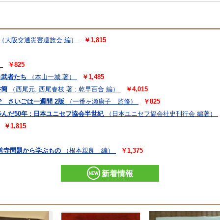
（大阪交通災害遺族会 編）
￥1,815
）
￥825
角武者たち
（本山一城 著）
￥1,485
書簡
（西尾元, 西尾春枝 著 ; 乾早百合 編）
￥4,015
 さいごは一週間 2版
（一番ヶ瀬康子 監修）
￥825
だ50年 : 日本ユニセフ協会半世紀
（日本ユニセフ協会社史刊行会 編著）
￥1,815
善寺問題から学ぶもの
（根本親良 編）
￥1,375
新着情報