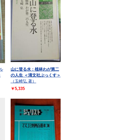
.ル
山に登る水 : 植林わが第二
夫
の人生 ＜清文社ぶっくす＞
（玉崎弘 著）
￥5,335