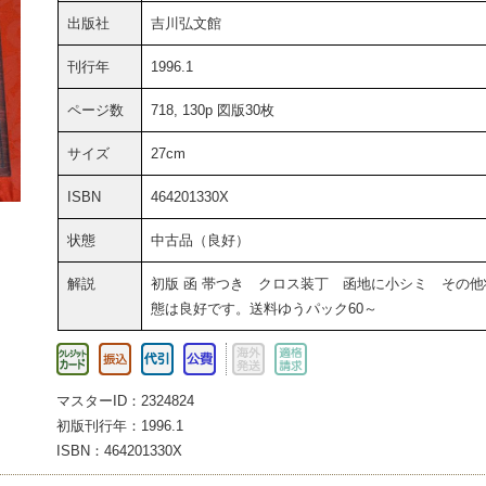
出版社
吉川弘文館
刊行年
1996.1
ページ数
718, 130p 図版30枚
サイズ
27cm
ISBN
464201330X
状態
中古品（良好）
解説
初版 函 帯つき クロス装丁 函地に小シミ その他
態は良好です。送料ゆうパック60～
マスターID：2324824
初版刊行年：1996.1
ISBN：464201330X