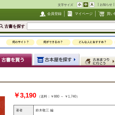
お知らせ
文字サイズ
会員登録
マイページ
買い
古書を探す
￥3,190
（送料：￥880 ～ ￥1,740）
著者
鈴木敬三 編