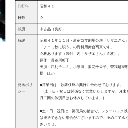
刊行年
昭和４１
冊数
９
状態
中古品（良好）
解説
昭和４１年１１月・新宿コマ劇場公演「サザエさん
「チエミ秋に唄う」の資料用舞台写真です。
９枚あります（袋付 内「サザエさん」５枚）。
原作：長谷川町子
出演：江利チエミ、小泉博、浪花千栄子、曽我廼家
蝶 ほか
発送ポリ
■営業日は、歌舞伎座の興行に合わせております。
シー
(土・日・祝日は関係なく営業いたしますが、月末
月二回の休演日はお休みしています。)
■土・日・祝日は、郵便局の都合で、レターパック以
は発送できない場合がございますので、予めご了承
さいませ。