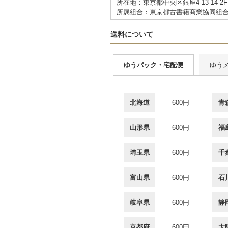
所在地：東京都中央区銀座4-13-14-2F
所属組合：東京都古書籍商業協同組
送料について
ゆうパック・宅配便
ゆう
北海道
600円
青
山形県
600円
福
埼玉県
600円
千
富山県
600円
石
岐阜県
600円
静
京都府
600円
大