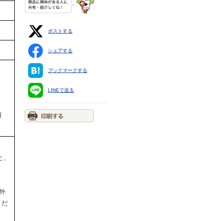
ポストする
シェアする
」
ブックマークする
LINEで送る
明
と、
外
くだ