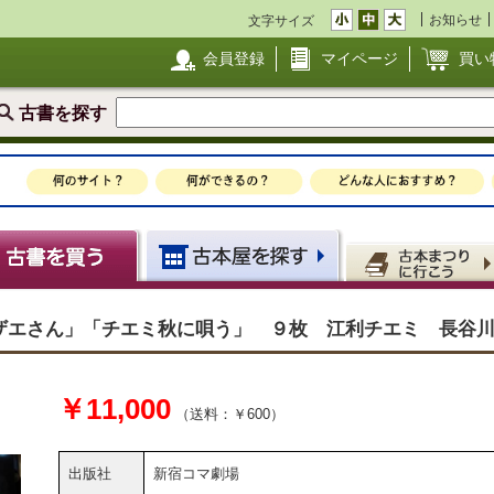
お知らせ
文字サイズ
会員登録
マイページ
買い
古書を探す
ザエさん」「チエミ秋に唄う」 ９枚 江利チエミ 長谷
￥11,000
（送料：￥600）
出版社
新宿コマ劇場