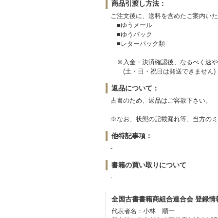
商品引渡し方法：
ご注文後に、送料を含めたご案内いた
■ゆうメール
■ゆうパック
■レターパック類
※入金・決済確認後、なるべく速や
(土・日・祝日は発送できません)
返品について：
古書のため、返品はご容赦下さい。
※なお、状態の記載漏れ等、当方のミ
他特記事項：
-
書籍の買い取りについて
-
全国古書書籍商組合連合会 登録情
代表者名：小林 順一