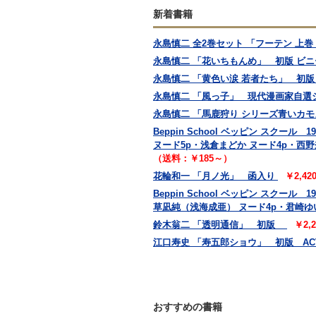
新着書籍
永島慎二 全2巻セット 「フーテン 上
永島慎二 「花いちもんめ」 初版 ビ
永島慎二 「黄色い涙 若者たち」 初版
永島慎二 「風っ子」 現代漫画家自選
永島慎二 「馬鹿狩り シリーズ青いカモ
Beppin School ベッピン スクー
ヌード5p・浅倉まどか ヌード4p・西
（送料：￥185～）
花輪和一 「月ノ光」 函入り
￥2,4
Beppin School ベッピン スクー
草凪純（浅海成亜） ヌード4p・君崎ゆい
鈴木翁二 「透明通信」 初版
￥2,
江口寿史 「寿五郎ショウ」 初版 ACT
おすすめの書籍