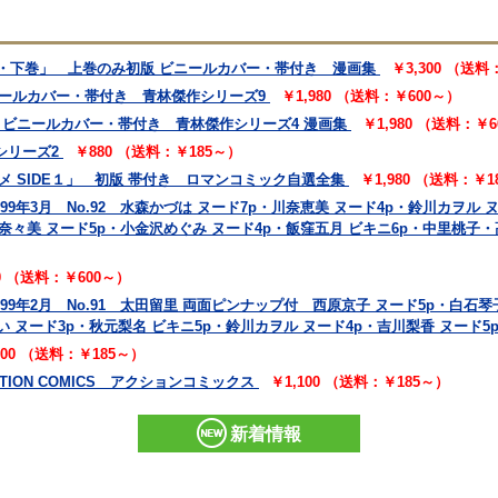
巻・下巻」 上巻のみ初版 ビニールカバー・帯付き 漫画集
￥3,300 （送料
ニールカバー・帯付き 青林傑作シリーズ9
￥1,980 （送料：￥600～）
 ビニールカバー・帯付き 青林傑作シリーズ4 漫画集
￥1,980 （送料：￥
シリーズ2
￥880 （送料：￥185～）
メ SIDE１」 初版 帯付き ロマンコミック自選全集
￥1,980 （送料：￥1
ル 1999年3月 No.92 水森かづは ヌード7p・川奈恵美 ヌード4p・鈴川カヲ
野奈々美 ヌード5p・小金沢めぐみ ヌード4p・飯窪五月 ビキニ6p・中里桃子
20 （送料：￥600～）
ル 1999年2月 No.91 太田留里 両面ピンナップ付 西原京子 ヌード5p・白石
 ヌード3p・秋元梨名 ビキニ5p・鈴川カヲル ヌード4p・吉川梨香 ヌード5p
200 （送料：￥185～）
ION COMICS アクションコミックス
￥1,100 （送料：￥185～）
新着情報