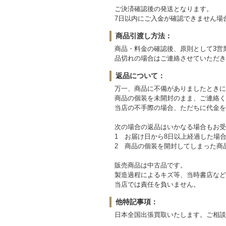
ご決済確認後の発送となります。
7日以内にご入金が確認できません場
商品引渡し方法：
商品・料金の確認後、原則として3営
品切れの場合はご連絡させていただき
返品について：
万一、商品に不備がありましたときに
商品の個装を未開封のまま、ご連絡く
当店の不手際の場合、ただちに代金を
次の場合の返品はいかなる場合もお受
1 お届け日から8日以上経過した場
2 商品の個装を開封してしまった商
販売商品は中古品です。
製造過程によるキズ等、当時書店など
当店では責任を負いません。
他特記事項：
日本全国出張買取いたします。ご相談