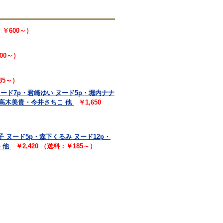
：￥600～）
600～）
85～）
ル ヌード7p・君崎ゆい ヌード5p・堀内ナナ
・高木美貴・今井さちこ 他
￥1,650
琴子 ヌード5p・森下くるみ ヌード12p・
 他
￥2,420 （送料：￥185～）