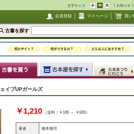
お知らせ
文字サイズ
会員登録
マイページ
買い
古書を探す
シェイプUPガールズ
￥1,210
（送料：￥185 ～ ￥600）
著者
橋本雅司