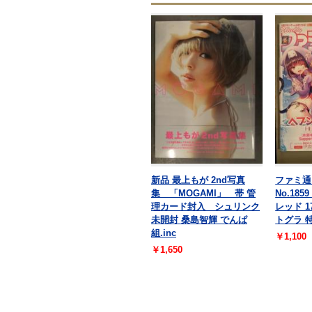
新品 最上もが 2nd写真
ファミ通 
集 「MOGAMI」 帯 管
No.18
理カード封入 シュリンク
レッド 
未開封 桑島智輝 でんぱ
トグラ 
組.inc
￥1,100
￥1,650