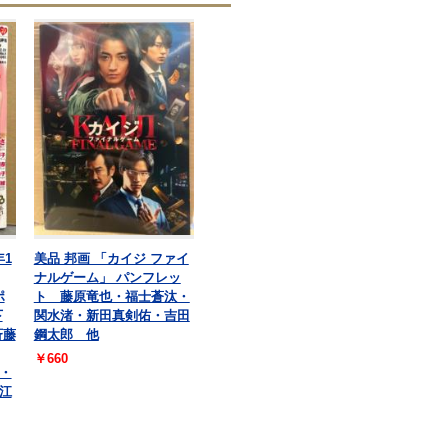
年1
美品 邦画 「カイジ ファイ
ナルゲーム」 パンフレッ
ポ
ト 藤原竜也・福士蒼汰・
下
関水渚・新田真剣佑・吉田
斉藤
鋼太郎 他
￥660
・
江