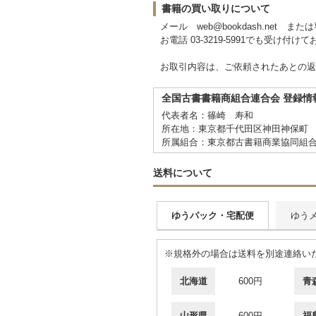
書籍の買い取りについて
メール web@bookdash.net
お電話 03-3219-5991でも受け付け
お取引内容は、ご依頼されたあとの返
全国古書書籍商組合連合会 登録情
代表者名：篠崎 寿和
所在地：東京都千代田区神田神保町 
所属組合：東京都古書籍商業協同組
送料について
ゆうパック・宅配便
ゆう
※規格外の場合は送料を別途連絡い
北海道
600円
青
山形県
600円
福