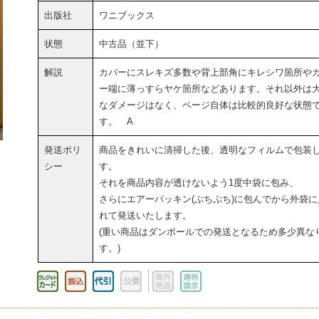
出版社
ワニブックス
状態
中古品（並下）
解説
カバーにスレキズ多数や背上部角にキレシワ箇所や
ー端に薄っすらヤケ箇所などあります。それ以外は
なダメージはなく、ページ自体は比較的良好な状態
す。 A
発送ポリ
商品をきれいに清掃した後、透明なフィルムで包装
シー
す。
それを商品内容が透けないよう1度中袋に包み、
さらにエアーパッキン(ぷちぷち)に包んでから外袋に
れて発送いたします。
(重い商品はダンボールでの発送となるため多少異な
す。)