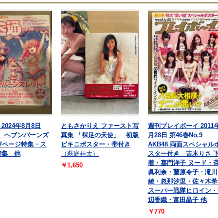
2024年8月8日
ともさかりえ ファースト写
週刊プレイボーイ 2011
59 ヘブンバーンズ
真集 「裸足の天使」 初版
月28日 第46巻No.9
17ページ特集・ス
ビキニポスター・帯付き
AKB48 両面スペシャル
特集 他
（萩庭桂太）
スター付き 吉木りさ 
着・嘉門洋子 ヌード・
￥1,650
眞利奈・藤原令子・滝川
綾・忽那汐里・佐々木希
スーパー戦隊ヒロイン・
辺香織・富田晶子 他
￥770