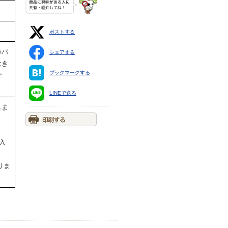
ポストする
カバ
シェアする
大き
ブックマークする
で
LINEで送る
しま
入
りま