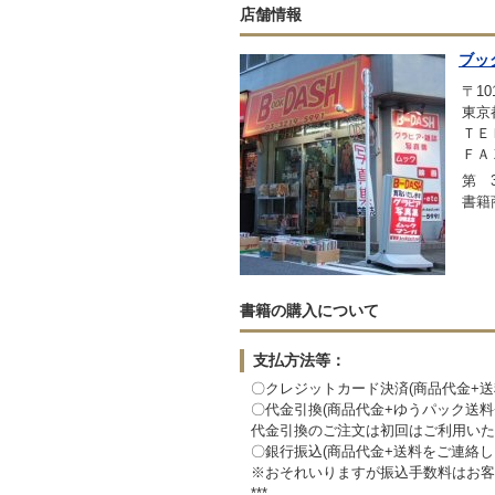
店舗情報
ブッ
〒101
東京
ＴＥＬ
ＦＡＸ
第 3
書籍
書籍の購入について
支払方法等：
〇クレジットカード決済(商品代金+
〇代金引換(商品代金+ゆうパック送
代金引換のご注文は初回はご利用いた
〇銀行振込(商品代金+送料をご連絡
※おそれいりますが振込手数料はお客
***