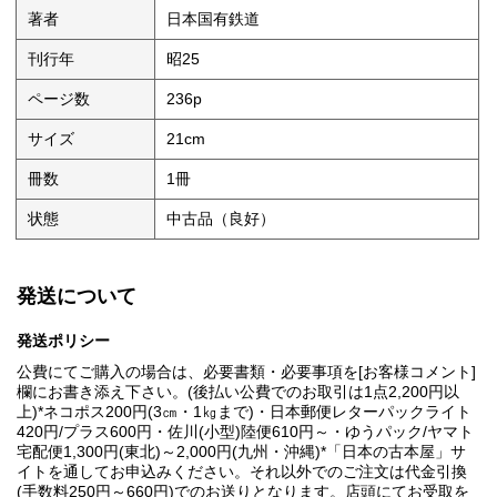
著者
日本国有鉄道
刊行年
昭25
ページ数
236p
サイズ
21cm
冊数
1冊
状態
中古品（良好）
発送について
発送ポリシー
公費にてご購入の場合は、必要書類・必要事項を[お客様コメント]
欄にお書き添え下さい。(後払い公費でのお取引は1点2,200円以
上)*ネコポス200円(3㎝・1㎏まで)・日本郵便レターパックライト
420円/プラス600円・佐川(小型)陸便610円～・ゆうパック/ヤマト
宅配便1,300円(東北)～2,000円(九州・沖縄)*「日本の古本屋」サ
イトを通してお申込みください。それ以外でのご注文は代金引換
(手数料250円～660円)でのお送りとなります。店頭にてお受取を