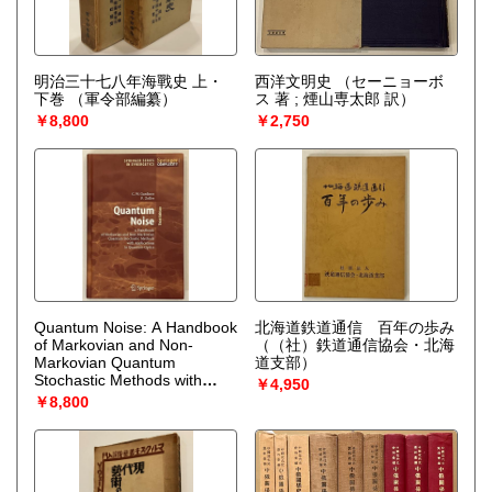
明治三十七八年海戰史 上・
西洋文明史
（セーニョーボ
下巻
（軍令部編纂）
ス 著 ; 煙山専太郎 訳）
￥8,800
￥2,750
Quantum Noise: A Handbook
北海道鉄道通信 百年の歩み
of Markovian and Non-
（（社）鉄道通信協会・北海
Markovian Quantum
道支部）
Stochastic Methods with
￥4,950
Applications to Quantum
￥8,800
Optics (Springer Series in
Synergetics) 3rd Edition
（
Crispin Gardiner (著), Peter
Zoller (著)）