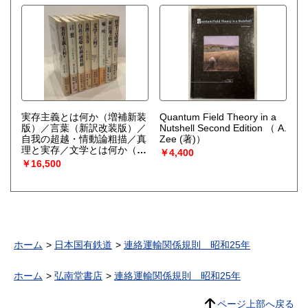
実存主義とは何か（増補新装
Quantum Field Theory in a
版）／言葉（新訳改装版）／
Nutshell Second Edition
（ A.
自我の超越・情動論粗描／真
Zee (著)）
理と実存／文学とは何か（改
￥4,400
訂新装版）／嘔吐（改訳新装
￥16,500
版）／植民地の問題（改訳新
編集）／哲学・言語論集（改
訳新装版） 8冊一括
（J・
P・サルトル）
ホーム
日本国有鉄道
連絡運輸関係規則 昭和25年
ホーム
弘南堂書店
連絡運輸関係規則 昭和25年
ページ上部へ戻る