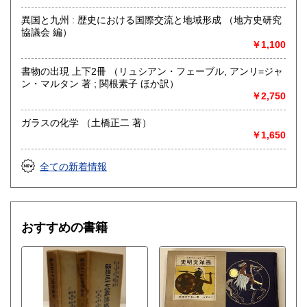
異国と九州 : 歴史における国際交流と地域形成 （地方史研究
協議会 編）
￥1,100
書物の出現 上下2冊 （リュシアン・フェーブル, アンリ=ジャ
ン・マルタン 著 ; 関根素子 ほか訳）
￥2,750
ガラスの化学 （土橋正二 著）
￥1,650
全ての新着情報
おすすめの書籍