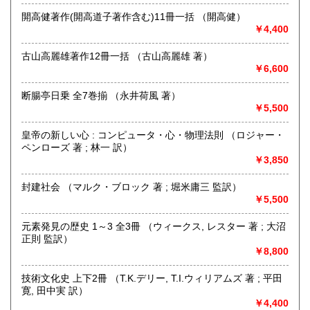
開高健著作(開高道子著作含む)11冊一括 （開高健）
沿線名：地下鉄南北線
￥4,400
最寄駅：北12条駅
営業時間：12:00～18:00
古山高麗雄著作12冊一括 （古山高麗雄 著）
定休日：日曜・月曜・祝日
￥6,600
書籍の買取について
断腸亭日乗 全7巻揃 （永井荷風 著）
https://www.konando-kosho.com
￥5,500
取り扱い分野
皇帝の新しい心 : コンピュータ・心・物理法則 （ロジャー・
ペンローズ 著 ; 林一 訳）
-
￥3,850
https://www.konando-kosho.com
封建社会 （マルク・ブロック 著 ; 堀米庸三 監訳）
￥5,500
元素発見の歴史 1～3 全3冊 （ウィークス, レスター 著 ; 大沼
正則 監訳）
￥8,800
技術文化史 上下2冊 （T.K.デリー, T.I.ウィリアムズ 著 ; 平田
寛, 田中実 訳）
￥4,400