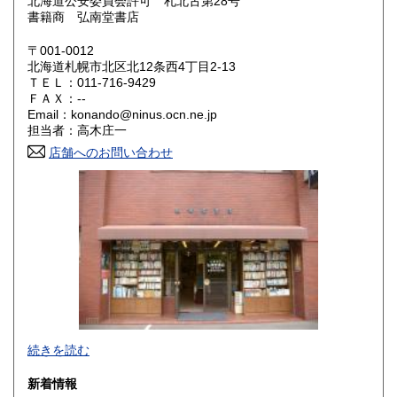
北海道公安委員会許可 札北古第28号
鳥取県
島根県
200円
200円
書籍商 弘南堂書店
岡山県
広島県
200円
200円
〒001-0012
北海道札幌市北区北12条西4丁目2-13
ＴＥＬ：011-716-9429
山口県
徳島県
200円
200円
ＦＡＸ：--
Email：konando@ninus.ocn.ne.jp
香川県
愛媛県
200円
200円
担当者：高木庄一
店舗へのお問い合わせ
高知県
福岡県
200円
200円
佐賀県
長崎県
200円
200円
熊本県
大分県
200円
200円
宮崎県
鹿児島県
200円
200円
沖縄県
200円
1957年創業。北海道・樺太・千島郷土誌、日露交渉史、アイ
続きを読む
ヌ民族関係を中心に古地図、近代文学初版本・自筆物などを
主に取り扱っております。年1回古書目録を発行しておりま
新着情報
す。