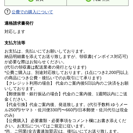
公費での購入について
適格請求書発行
対応します
支払方法等
お支払は、先払いにてお願いしております。
納品明細書を添えてお送り致しますが、領収書(インボイス対応可)
が必要な際はお知らせください。
(代引の領収書は配送業者の発行となります)
*公費ご購入は、別途対応致しております。(1点につき2,200円以上
の商品につき公費・後払いでのお取引にて承ります)
【クレジット利用の場合】 代金のご案内後5日以内のご決済をお願
いしております。
【郵便振替・銀行振込の場合】代金のご案内後、1週間以内にご送
金ください。
【代金引換】代金ご案内後、発送致します。(代引手数料:ゆうメー
ル250円/ヤマト・佐川便330円〜660円/日本郵便・佐川代引は現金
のみ)
【公費購入】 必要書類・必要事項をコメント欄にお書き添えくだ
さい。お支払についてはご規定に従います。
*尚、ご同業(全古書連加盟店)は、後払いにてお送り致します。