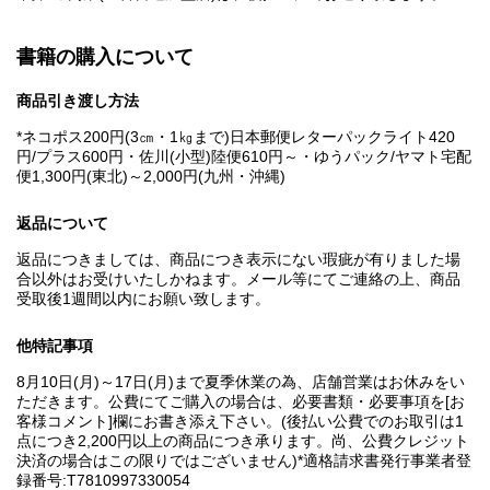
書籍の購入について
商品引き渡し方法
*ネコポス200円(3㎝・1㎏まで)日本郵便レターパックライト420
円/プラス600円・佐川(小型)陸便610円～・ゆうパック/ヤマト宅配
便1,300円(東北)～2,000円(九州・沖縄)
返品について
返品につきましては、商品につき表示にない瑕疵が有りました場
合以外はお受けいたしかねます。メール等にてご連絡の上、商品
受取後1週間以内にお願い致します。
他特記事項
8月10日(月)～17日(月)まで夏季休業の為、店舗営業はお休みをい
ただきます。公費にてご購入の場合は、必要書類・必要事項を[お
客様コメント]欄にお書き添え下さい。(後払い公費でのお取引は1
点につき2,200円以上の商品につき承ります。尚、公費クレジット
決済の場合はこの限りではございません)*適格請求書発行事業者登
録番号:T7810997330054