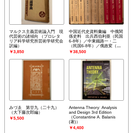
マルクス主義芸術論入門 現
中国近代史資料彙編 中俄関
代芸術の諸傾向
（プロレタ
係史料 出兵西伯利亜（民国
リア科学研究所芸術学研究会
6-8年）／中東鐵路一・二
訳編）
（民国6-8年）／俄政変（民
国9年）／中東路與東北辺防
￥3,850
￥38,500
（民国9年）／中東鐵路・俄
政変（民国10年）／東北邊
防・外蒙古（民国10年）／一
般交渉（民国9年・10年）
（中央研究院近代史研究所
編）
みづゑ 第廿九（二十九）
Antenna Theory: Analysis
（大下藤次郎編）
and Design 3rd Edition
（Constantine A. Balanis
￥5,500
(著)）
￥4,400